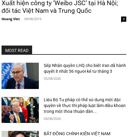
Xuất hiện công ty ‘Weibo JSC’ tại Hà Nội;
đối tác Việt Nam và Trung Quốc
Hoang Viet
-
09/08/2019
0
MOST READ
Sếp Nhân quyền LHQ cho biết Iran đã hành
quyết ít nhất 56 người kể từ tháng 3
05/08/2026
Liệu Bộ Tư pháp có thể sử dụng một đặc
quyền về thực thi pháp luật làm điều khoản
trong một thỏa thuận dàn...
04/08/2026
BẤT ĐỒNG CHÍNH KIẾN VIỆT NAM