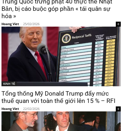
Trung Quốc trừng phạt 40 thực thể Nhật
Bản, bị cáo buộc góp phần « tái quân sự
hóa »
Hoang Viet
-
25/02/2026
0
KINH TẾ
Tổng thống Mỹ Donald Trump đẩy mức
thuế quan với toàn thế giới lên 15 % – RFI
Hoang Viet
-
22/02/2026
0