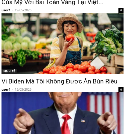
Của Mỹ Với Bài Toán Vàng Tại Việt...
user1
-
19/05/2026
0
KINH TẾ
Vì Biden Mà Tôi Không Được Ăn Bún Riêu
user1
-
15/05/2026
0