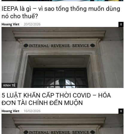
IEEPA là gì – vì sao tổng thống muốn dùng
nó cho thuế?
Hoang Viet
-
20/02/2026
0
KINH TẾ
5 LUẬT KHẨN CẤP THỜI COVID – HÓA
ĐƠN TÀI CHÍNH ĐẾN MUỘN
Hoang Viet
-
16/02/2026
0