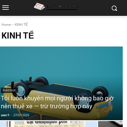
Home
KINH TẾ
KINH TẾ
GIÁO DỤC
Tôi luôn khuyên mọi người không bao giờ
nên thuê xe — trừ trường hợp này
user1
-
27/07/2026