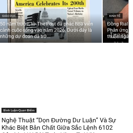
GIÁO DỤC
KINH TẾ
50 năm trước, tờ The Post đã phác họa viễn
Đồng Rial Ir
cảnh cuộc sống vào năm 2026. Dưới đây là
Phản ứng tr
những dự đoán đã trở...
thuận ngưn
Bình Luận-Quan Điểm
Nghệ Thuật “Dọn Đường Dư Luận” Và Sự
Khác Biệt Bản Chất Giữa Sắc Lệnh 6102