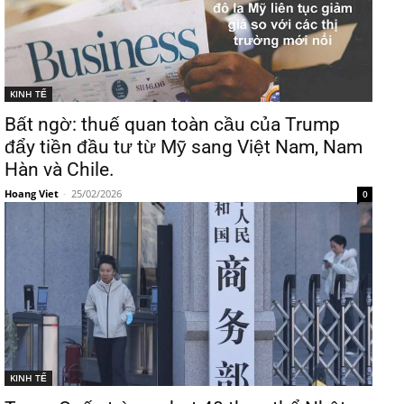
KINH TẾ
Bất ngờ: thuế quan toàn cầu của Trump
đẩy tiền đầu tư từ Mỹ sang Việt Nam, Nam
Hàn và Chile.
Hoang Viet
-
25/02/2026
0
KINH TẾ