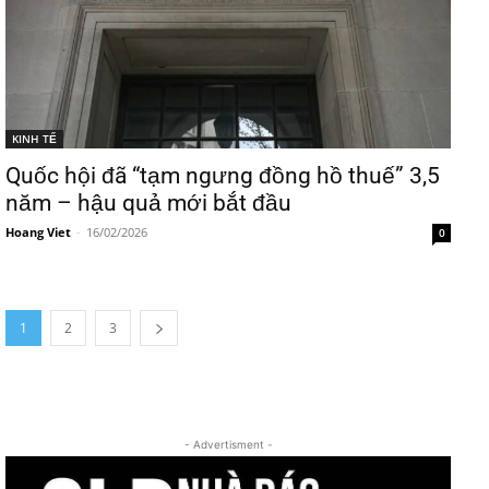
KINH TẾ
Quốc hội đã “tạm ngưng đồng hồ thuế” 3,5
năm – hậu quả mới bắt đầu
Hoang Viet
-
16/02/2026
0
1
2
3
- Advertisment -