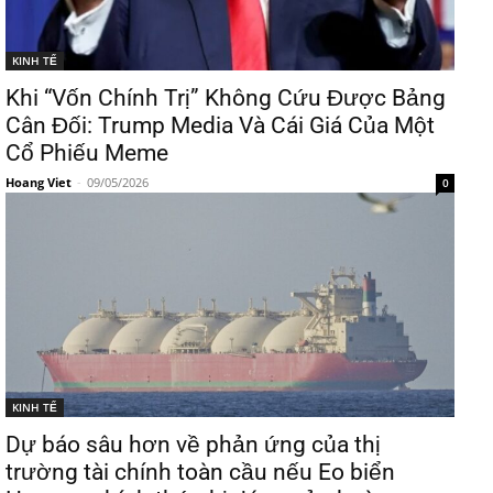
KINH TẾ
Khi “Vốn Chính Trị” Không Cứu Được Bảng
Cân Đối: Trump Media Và Cái Giá Của Một
Cổ Phiếu Meme
Hoang Viet
-
09/05/2026
0
KINH TẾ
Dự báo sâu hơn về phản ứng của thị
trường tài chính toàn cầu nếu Eo biển