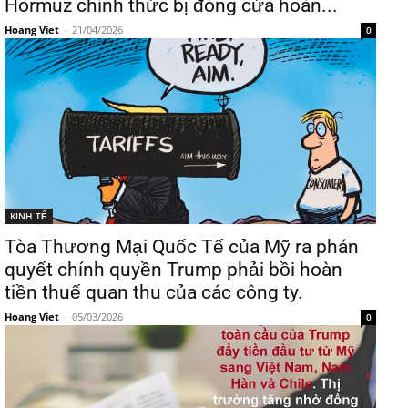
Hormuz chính thức bị đóng cửa hoàn...
Hoang Viet
-
21/04/2026
0
KINH TẾ
Tòa Thương Mại Quốc Tế của Mỹ ra phán
quyết chính quyền Trump phải bồi hoàn
tiền thuế quan thu của các công ty.
Hoang Viet
-
05/03/2026
0