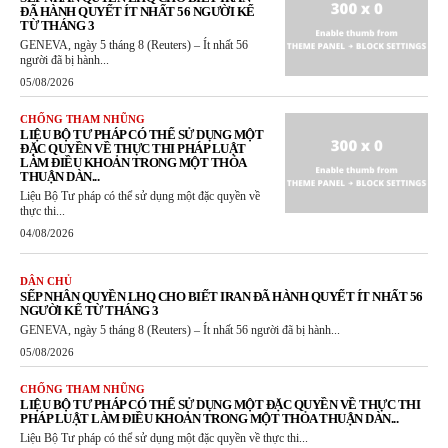
ĐÃ HÀNH QUYẾT ÍT NHẤT 56 NGƯỜI KỂ
TỪ THÁNG 3
GENEVA, ngày 5 tháng 8 (Reuters) – Ít nhất 56
người đã bị hành...
05/08/2026
CHỐNG THAM NHŨNG
LIỆU BỘ TƯ PHÁP CÓ THỂ SỬ DỤNG MỘT
ĐẶC QUYỀN VỀ THỰC THI PHÁP LUẬT
LÀM ĐIỀU KHOẢN TRONG MỘT THỎA
THUẬN DÀN...
Liệu Bộ Tư pháp có thể sử dụng một đặc quyền về
thực thi...
04/08/2026
DÂN CHỦ
SẾP NHÂN QUYỀN LHQ CHO BIẾT IRAN ĐÃ HÀNH QUYẾT ÍT NHẤT 56
NGƯỜI KỂ TỪ THÁNG 3
GENEVA, ngày 5 tháng 8 (Reuters) – Ít nhất 56 người đã bị hành...
05/08/2026
CHỐNG THAM NHŨNG
LIỆU BỘ TƯ PHÁP CÓ THỂ SỬ DỤNG MỘT ĐẶC QUYỀN VỀ THỰC THI
PHÁP LUẬT LÀM ĐIỀU KHOẢN TRONG MỘT THỎA THUẬN DÀN...
Liệu Bộ Tư pháp có thể sử dụng một đặc quyền về thực thi...