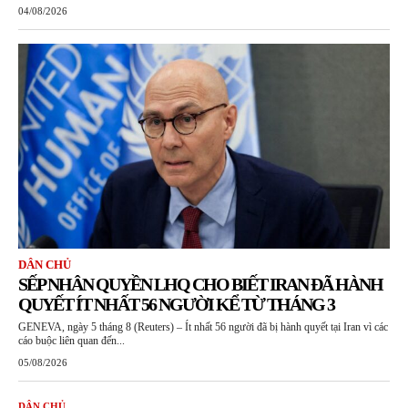
04/08/2026
DÂN CHỦ
SẾP NHÂN QUYỀN LHQ CHO BIẾT IRAN ĐÃ HÀNH
QUYẾT ÍT NHẤT 56 NGƯỜI KỂ TỪ THÁNG 3
GENEVA, ngày 5 tháng 8 (Reuters) – Ít nhất 56 người đã bị hành quyết tại Iran vì các
cáo buộc liên quan đến...
05/08/2026
DÂN CHỦ