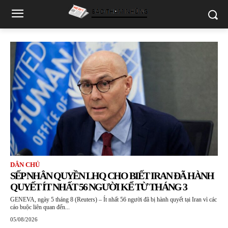
DÂN CHỦ
SẾP NHÂN QUYỀN LHQ CHO BIẾT IRAN ĐÃ HÀNH
QUYẾT ÍT NHẤT 56 NGƯỜI KỂ TỪ THÁNG 3
GENEVA, ngày 5 tháng 8 (Reuters) – Ít nhất 56 người đã bị hành quyết tại Iran vì các
cáo buộc liên quan đến...
05/08/2026