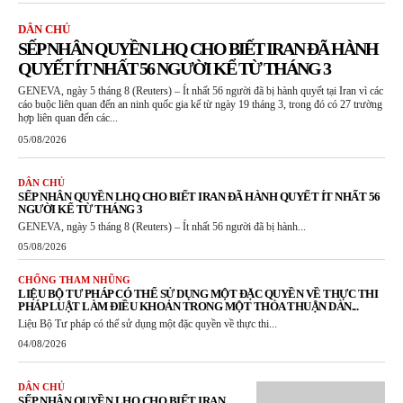
DÂN CHỦ
SẾP NHÂN QUYỀN LHQ CHO BIẾT IRAN ĐÃ HÀNH
QUYẾT ÍT NHẤT 56 NGƯỜI KỂ TỪ THÁNG 3
GENEVA, ngày 5 tháng 8 (Reuters) – Ít nhất 56 người đã bị hành quyết tại Iran vì các
cáo buộc liên quan đến an ninh quốc gia kể từ ngày 19 tháng 3, trong đó có 27 trường
hợp liên quan đến các...
05/08/2026
DÂN CHỦ
SẾP NHÂN QUYỀN LHQ CHO BIẾT IRAN ĐÃ HÀNH QUYẾT ÍT NHẤT 56
NGƯỜI KỂ TỪ THÁNG 3
GENEVA, ngày 5 tháng 8 (Reuters) – Ít nhất 56 người đã bị hành...
05/08/2026
CHỐNG THAM NHŨNG
LIỆU BỘ TƯ PHÁP CÓ THỂ SỬ DỤNG MỘT ĐẶC QUYỀN VỀ THỰC THI
PHÁP LUẬT LÀM ĐIỀU KHOẢN TRONG MỘT THỎA THUẬN DÀN...
Liệu Bộ Tư pháp có thể sử dụng một đặc quyền về thực thi...
04/08/2026
DÂN CHỦ
SẾP NHÂN QUYỀN LHQ CHO BIẾT IRAN