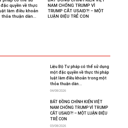
ư pháp có thể sử
BẤT ĐỒNG CHÍNH KIẾN VIỆT
đặc quyền về thực
NAM CHỐNG TRUMP VÌ
luật làm điều khoản
TRUMP CẮT USAID?! – MỘT
 thỏa thuận dàn...
LUẬN ĐIỆU TRẺ CON
Liệu Bộ Tư pháp có thể sử dụng
một đặc quyền về thực thi pháp
luật làm điều khoản trong một
thỏa thuận dàn...
04/08/2026
BẤT ĐỒNG CHÍNH KIẾN VIỆT
NAM CHỐNG TRUMP VÌ TRUMP
CẮT USAID?! – MỘT LUẬN ĐIỆU
TRẺ CON
03/08/2026