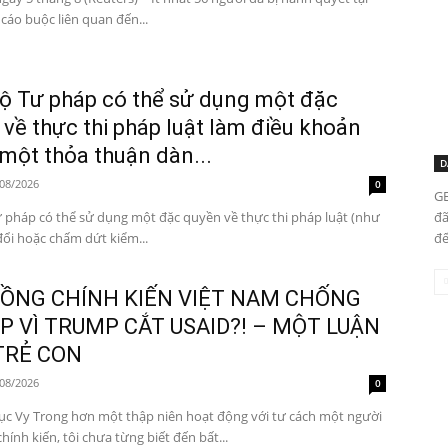
c cáo buộc liên quan đến...
Bộ Tư pháp có thể sử dụng một đặc
về thực thi pháp luật làm điều khoản
một thỏa thuận dàn...
D
08/2026
0
GE
đã
ư pháp có thể sử dụng một đặc quyền về thực thi pháp luật (như
đế
đổi hoặc chấm dứt kiểm...
ĐỒNG CHÍNH KIẾN VIỆT NAM CHỐNG
 VÌ TRUMP CẮT USAID?! – MỘT LUẬN
TRẺ CON
08/2026
0
ộng với tư cách một người
hính kiến, tôi chưa từng biết đến bất...