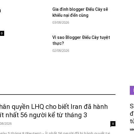
n
Gia đình blogger Điếu Cày sẽ
khiếu nại đến cùng
03/08/2026
0
Vì sao Blogger Điếu Cày tuyệt
thực?
02/08/2026
S
hân quyền LHQ cho biết Iran đã hành
đ
ít nhất 56 người kể từ tháng 3
t
08/2026
0
us
ày 5 tháng 8 (Reuters) – Ít nhất 56 người đã bị hành quyết tại