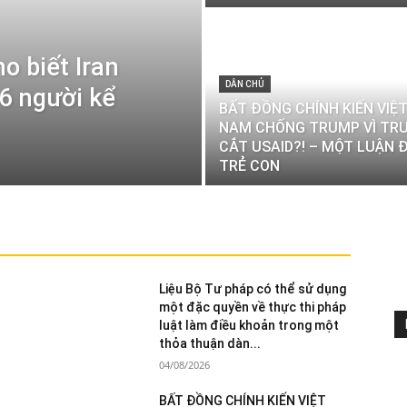
 biết Iran
DÂN CHỦ
56 người kể
BẤT ĐỒNG CHÍNH KIẾN VIỆ
NAM CHỐNG TRUMP VÌ TR
CẮT USAID?! – MỘT LUẬN 
TRẺ CON
Liệu Bộ Tư pháp có thể sử dụng
một đặc quyền về thực thi pháp
luật làm điều khoản trong một
thỏa thuận dàn...
04/08/2026
BẤT ĐỒNG CHÍNH KIẾN VIỆT