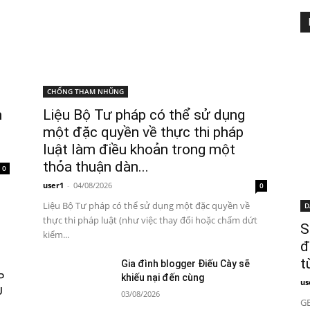
CHỐNG THAM NHŨNG
n
Liệu Bộ Tư pháp có thể sử dụng
một đặc quyền về thực thi pháp
luật làm điều khoản trong một
thỏa thuận dàn...
0
user1
-
04/08/2026
0
Liệu Bộ Tư pháp có thể sử dụng một đặc quyền về
D
thực thi pháp luật (như việc thay đổi hoặc chấm dứt
S
kiểm...
đ
t
Gia đình blogger Điếu Cày sẽ
P
khiếu nại đến cùng
us
U
03/08/2026
GE