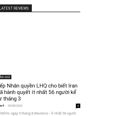
LATEST REVIEWS
ÂN CHỦ
ếp Nhân quyền LHQ cho biết Iran
ã hành quyết ít nhất 56 người kể
ừ tháng 3
er1
-
05/08/2026
0
NEVA, ngày 5 tháng 8 (Reuters) – Ít nhất 56 người