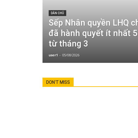
DÂN CHỦ
Sếp Nhân quyền LHQ cho
đã hành quyết ít nhất 
từ tháng 3
user1
-
05/08/2026
DON'T MISS