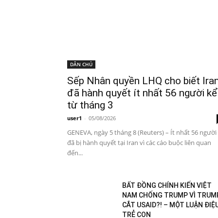
DÂN CHỦ
Sếp Nhân quyền LHQ cho biết Ira
đã hành quyết ít nhất 56 người kể
từ tháng 3
user1
-
05/08/2026
GENEVA, ngày 5 tháng 8 (Reuters) – Ít nhất 56 người
đã bị hành quyết tại Iran vì các cáo buộc liên quan
đến...
BẤT ĐỒNG CHÍNH KIẾN VIỆT
NAM CHỐNG TRUMP VÌ TRUM
CẮT USAID?! – MỘT LUẬN ĐIỆ
TRẺ CON