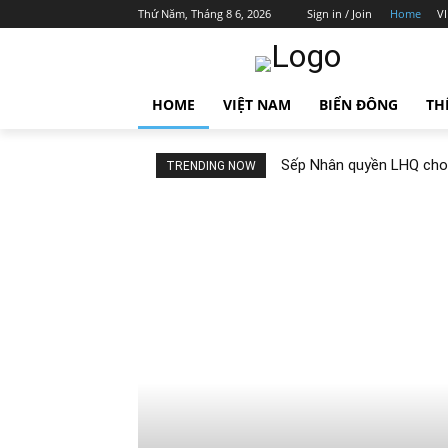
Thứ Năm, Tháng 8 6, 2026
Sign in / Join
Home
V
HOME
VIỆT NAM
BIỂN ĐÔNG
TH
Sếp Nhân quyền LHQ cho b
TRENDING NOW