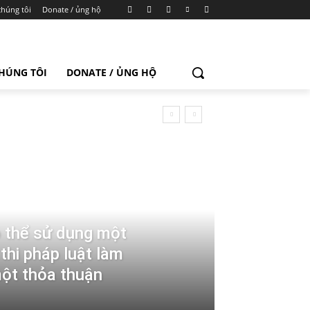
chúng tôi
Donate / ủng hộ
CHÚNG TÔI
DONATE / ỦNG HỘ
ó thể sử dụng một
thi pháp luật làm
một thỏa thuận