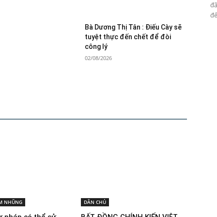
đã
đế
Bà Dương Thị Tân : Điếu Cày sẽ
tuyệt thực đến chết để đòi
công lý
02/08/2026
M NHŨNG
DÂN CHỦ