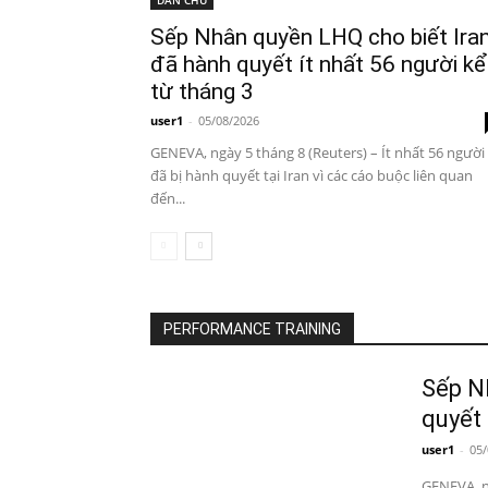
Sếp Nhân quyền LHQ cho biết Ira
đã hành quyết ít nhất 56 người kể
từ tháng 3
user1
-
05/08/2026
GENEVA, ngày 5 tháng 8 (Reuters) – Ít nhất 56 người
đã bị hành quyết tại Iran vì các cáo buộc liên quan
đến...
PERFORMANCE TRAINING
Sếp N
quyết 
user1
-
05/
GENEVA, ng