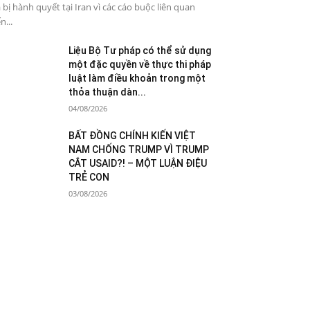
 bị hành quyết tại Iran vì các cáo buộc liên quan
n...
Liệu Bộ Tư pháp có thể sử dụng
một đặc quyền về thực thi pháp
luật làm điều khoản trong một
thỏa thuận dàn...
04/08/2026
BẤT ĐỒNG CHÍNH KIẾN VIỆT
NAM CHỐNG TRUMP VÌ TRUMP
CẮT USAID?! – MỘT LUẬN ĐIỆU
TRẺ CON
03/08/2026