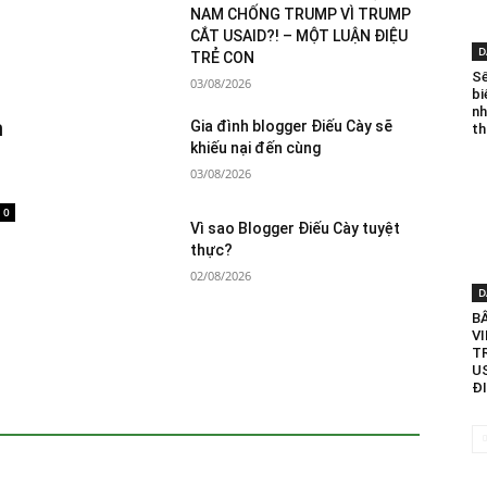
NAM CHỐNG TRUMP VÌ TRUMP
CẮT USAID?! – MỘT LUẬN ĐIỆU
D
TRẺ CON
Sế
03/08/2026
bi
nh
n
Gia đình blogger Điếu Cày sẽ
th
khiếu nại đến cùng
03/08/2026
0
Vì sao Blogger Điếu Cày tuyệt
thực?
02/08/2026
D
B
V
T
U
Đ