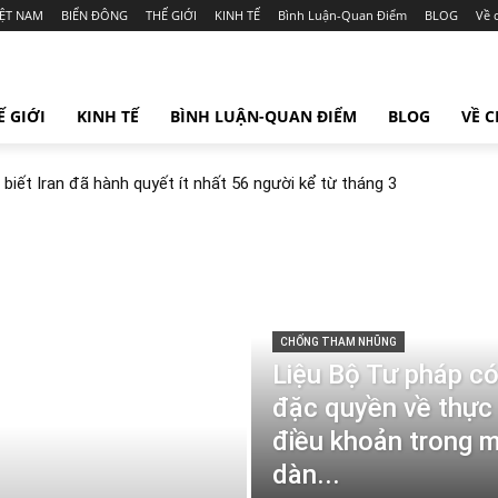
IỆT NAM
BIỂN ĐÔNG
THẾ GIỚI
KINH TẾ
Bình Luận-Quan Điểm
BLOG
Về 
Ế GIỚI
KINH TẾ
BÌNH LUẬN-QUAN ĐIỂM
BLOG
VỀ 
iết Iran đã hành quyết ít nhất 56 người kể từ tháng 3
CHỐNG THAM NHŨNG
Liệu Bộ Tư pháp c
đặc quyền về thực 
điều khoản trong 
dàn...