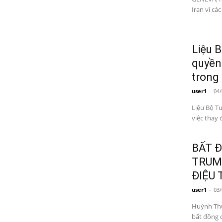
Iran vì cá
Liệu 
quyền 
trong 
user1
-
04/
Liệu Bộ T
việc thay 
BẤT 
TRUMP
ĐIỆU 
user1
-
03/
Huỳnh Thục Vy Trong hơn một thập niên hoạt đ
bất đồng c