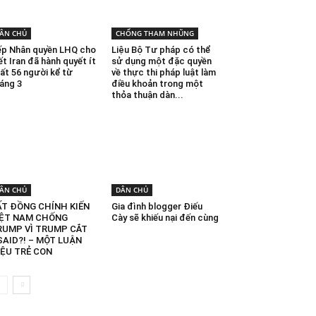
ÂN CHỦ
CHỐNG THAM NHŨNG
p Nhân quyền LHQ cho
Liệu Bộ Tư pháp có thể
ết Iran đã hành quyết ít
sử dụng một đặc quyền
ất 56 người kể từ
về thực thi pháp luật làm
áng 3
điều khoản trong một
thỏa thuận dàn...
ÂN CHỦ
DÂN CHỦ
ẤT ĐỒNG CHÍNH KIẾN
Gia đình blogger Điếu
IỆT NAM CHỐNG
Cày sẽ khiếu nại đến cùng
RUMP VÌ TRUMP CẮT
SAID?! – MỘT LUẬN
IỆU TRẺ CON