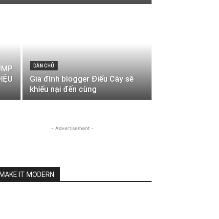
T
DÂN CHỦ
UMP
ĐIỆU
Gia đình blogger Điếu Cày sẽ
khiếu nại đến cùng
- Advertisement -
MAKE IT MODERN