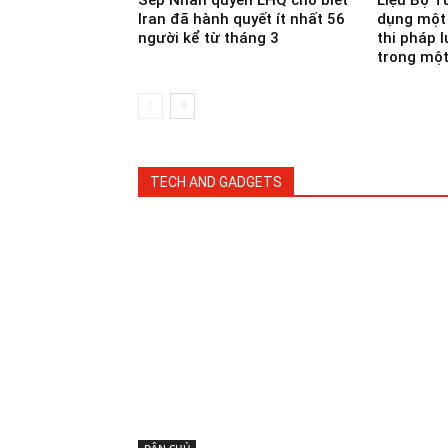
Sếp Nhân quyền LHQ cho biết
Liệu Bộ T
Iran đã hành quyết ít nhất 56
dụng một 
người kể từ tháng 3
thi pháp 
trong một
TECH AND GADGETS
DÂN CHỦ