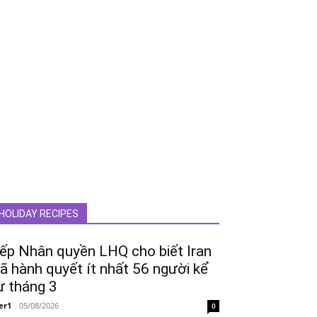
HOLIDAY RECIPES
ếp Nhân quyền LHQ cho biết Iran
ã hành quyết ít nhất 56 người kể
ừ tháng 3
er1
-
05/08/2026
0