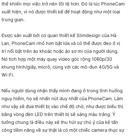
thể khiến mọi việc trở nên tồi tệ hơn. Đó là lúc PhoneCam
xuất hiện, vì nó được thiết kế để hoạt động như một loại
trung gian.
Được sản xuất bởi cơ quan thiết kế Slimdesign của Hà
Lan, PhoneCam nhỏ hơn bật lửa và có thể được đeo ở vị
trí nổi bật trên áo khoác hoặc áo sơ mi của người dùng.
Nó tích hợp một máy quay video góc rộng 1080p/30
khung hình/giây, micrô, cùng với các mô-đun 4G/5G và
Wi-Fi.
Nếu người dùng nhận thấy mình đang ở trong tình huống
nguy hiểm, họ sẽ nhấn nút duy nhất của PhoneCam. Làm
như vậy sẽ đưa thiết bị vào chế độ chờ, như được biểu thị
bằng vòng đèn LED trên thiết bị sẽ sáng màu trắng. Ý
tưởng chung là điều này sẽ thu hút sự chú ý của kẻ tấn
công tiềm năng về sự thật là có một chiếc camera thực sự