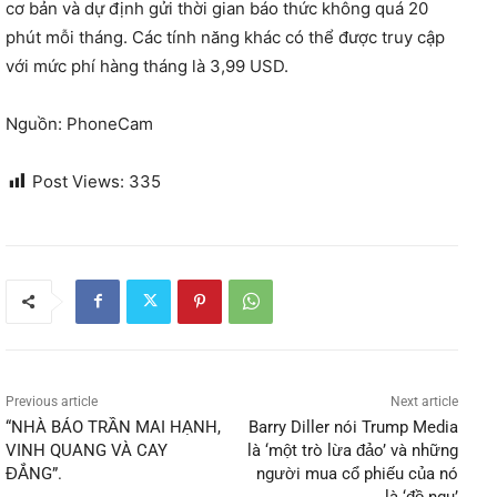
cơ bản và dự định gửi thời gian báo thức không quá 20
phút mỗi tháng. Các tính năng khác có thể được truy cập
với mức phí hàng tháng là 3,99 USD.
Nguồn: PhoneCam
Post Views:
335
Previous article
Next article
“NHÀ BÁO TRẦN MAI HẠNH,
Barry Diller nói Trump Media
VINH QUANG VÀ CAY
là ‘một trò lừa đảo’ và những
ĐẮNG”.
người mua cổ phiếu của nó
là ‘đồ ngu’