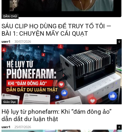
DÂN CHỦ
SÁU CLIP HỌ DÙNG ĐỂ TRUY TỐ TÔI —
BÀI 1: CHUYỆN MẤY CÁI QUẠT
user1
-
30/07/2026
0
Giáo Dục
Hệ lụy từ phonefarm: Khi “đám đông ảo”
dẫn dắt dư luận thật
user1
-
25/07/2026
0