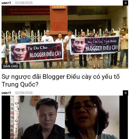
user1
-
02/08/2026
0
DÂN CHỦ
Sự ngược đãi Blogger Điếu cày có yếu tố
Trung Quốc?
user1
-
02/08/2026
0