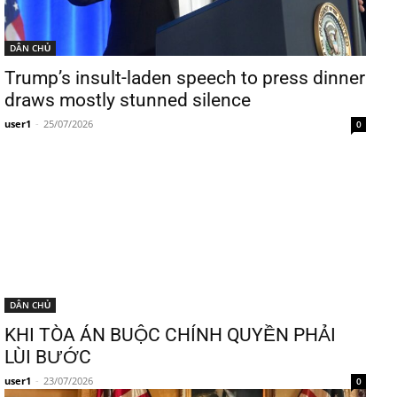
DÂN CHỦ
Trump’s insult-laden speech to press dinner
draws mostly stunned silence
user1
-
25/07/2026
0
DÂN CHỦ
KHI TÒA ÁN BUỘC CHÍNH QUYỀN PHẢI
LÙI BƯỚC
user1
-
23/07/2026
0