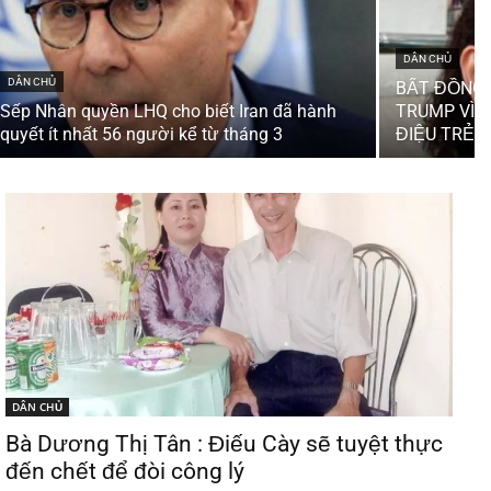
DÂN CHỦ
DÂN CHỦ
BẤT ĐỒNG 
Sếp Nhân quyền LHQ cho biết Iran đã hành
TRUMP VÌ 
quyết ít nhất 56 người kể từ tháng 3
ĐIỆU TRẺ 
DÂN CHỦ
Bà Dương Thị Tân : Điếu Cày sẽ tuyệt thực
đến chết để đòi công lý