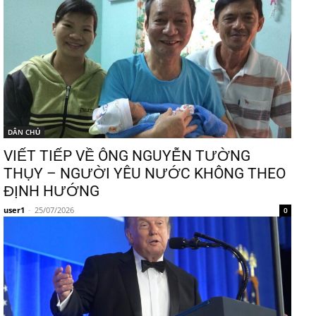
DÂN CHỦ
VIẾT TIẾP VỀ ÔNG NGUYỄN TƯỜNG
THỤY – NGƯỜI YÊU NƯỚC KHÔNG THEO
ĐỊNH HƯỚNG
user1
-
25/07/2026
0