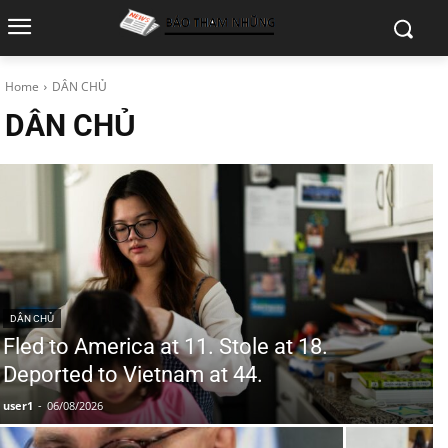
Home
DÂN CHỦ
DÂN CHỦ
DÂN CHỦ
Fled to America at 11. Stole at 18.
Deported to Vietnam at 44.
user1
-
06/08/2026