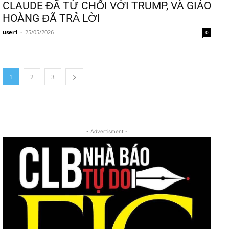
CLAUDE ĐÃ TỪ CHỐI VỚI TRUMP, VÀ GIÁO
HOÀNG ĐÃ TRẢ LỜI
user1
-
25/05/2026
0
1
2
3
- Advertisment -