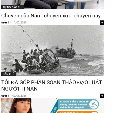
TỰ DO BÁO CHÍ
Chuyện của Nam, chuyện xưa, chuyện nay
user1
-
11/07/2026
0
DÂN CHỦ
TÔI ĐÃ GÓP PHẦN SOẠN THẢO ĐẠO LUẬT
NGƯỜI TỊ NẠN
user1
-
09/06/2026
0