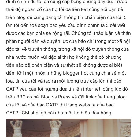
đính chính dù tôi đã cung cấp bằng chứng đầy đủ. Trước
thái độ ngoan cố của họ tôi đã liên kết cùng với bạn bè
trên blog để cùng đăng tải thông tin phản biện của tôi. 5
lần tôi đến toà soạn báo yêu cầu đính chính là 5 bài viết
được các bạn chia sẻ rộng rãi. Chúng tôi thảo luận về thân
phận người dân và quyền lực của báo chí trong một xã hội
độc tài về truyền thông, trong xã hội đó truyền thông của
nhà nước muốn vùi dập ai thì họ không thể có phương
tiện nào để phản biện và sự thật sẽ không được ai biết
đến. Khi một nhóm những blogger hot cùng chia sẻ một
loạt tin của tôi và tạo ra một lượng truy cập lớn thì báo
CATP yêu cầu tôi ngừng đưa tin lên internet, cùng lúc đó
trên BBC có bài Blog vs Press và đặt link của trang blog
của tôi và của báo CATP thì trang website của báo
CATPHCM phải gỡ bài như một tín hiệu đầu hàng.