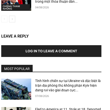
trong một thỏa thuận dàn...
CHỐNG THAM
04/08/2026
NHŨNG
LEAVE A REPLY
LOG IN TO LEAVE A COMMENT
MOST POPULAR
Tình hình chiến sự tại Ukraine và đặc biệt là
trận địa phòng thủ không phận Kyiv hiện
đang rơi vào giai đoạn cực...
07/08/2026
Fled to America at 11. Stole at 18. Deported