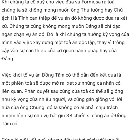
Khi chúng ta cổ xuý cho việc đưa vụ Formosa ra toà,
chúng ta sẽ không mong muốn ông Thủ tướng hay Chủ
tịch Hà Tĩnh can thiệp để vụ án đó không được đưa ra xét
xử. Chúng ta cũng không mong muốn Đảng sẽ chỉ đạo
ngăn chặn vụ án đó. Đó là khi chúng ta hướng kỳ vọng của
mình vào việc xây dựng một toà án độc lập, thay vì trông
cậy vào sự can thiệp của cơ quan hành pháp hay của
Đảng.
Việc khởi tố vụ án Đồng Tâm có thể dẫn đến kết quả là
một phiên toà sẽ được mở ra, xét xử những cá nhân có
liên quan. Phán quyết sau cùng của toà có thể sẽ giống
như kỳ vọng của nhiều người, và cũng gần giống với lời
hứa của ông Chung, đó là không có ai phải chịu trách
nhiệm hình sự cho vụ bắt giữ 38 chiến sĩ công an ở Đồng
Tâm cả.
Cùng là một kết quả, nhưng đến từ hai cách giải quyết