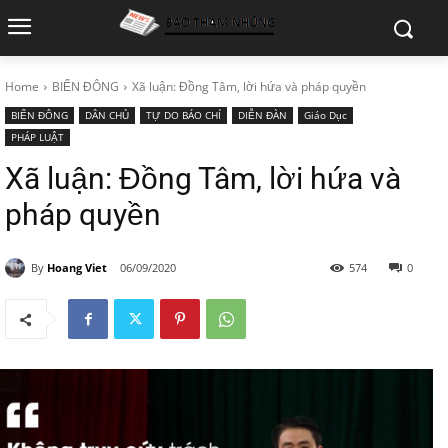
Home
BIỂN ĐÔNG
Xã luận: Đồng Tâm, lời hứa và pháp quyền
BIỂN ĐÔNG
DÂN CHỦ
TỰ DO BÁO CHÍ
DIỄN ĐÀN
Giáo Dục
PHÁP LUẬT
Xã luận: Đồng Tâm, lời hứa và
pháp quyền
By
Hoang Viet
06/09/2020
574
0