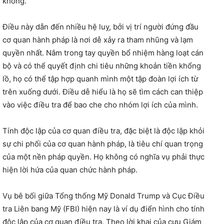
không.
Điều này dẫn đến nhiều hệ luỵ, bởi vị trí người đứng đầu
cơ quan hành pháp là nơi dễ xảy ra tham nhũng và lạm
quyền nhất. Nắm trong tay quyền bổ nhiệm hàng loạt cán
bộ và có thể quyết định chi tiêu những khoản tiền khổng
lồ, họ có thể tập hợp quanh mình một tập đoàn lợi ích từ
trên xuống dưới. Điều dễ hiểu là họ sẽ tìm cách can thiệp
vào việc điều tra để bao che cho nhóm lợi ích của mình.
Tính độc lập của cơ quan điều tra, đặc biệt là độc lập khỏi
sự chi phối của cơ quan hành pháp, là tiêu chí quan trọng
của một nền pháp quyền. Họ không có nghĩa vụ phải thực
hiện lời hứa của quan chức hành pháp.
Vụ bê bối giữa Tổng thống Mỹ Donald Trump và Cục Điều
tra Liên bang Mỹ (FBI) hiện nay là ví dụ điển hình cho tính
độc lập của cơ quan điều tra. Theo lời khai của cựu Giám