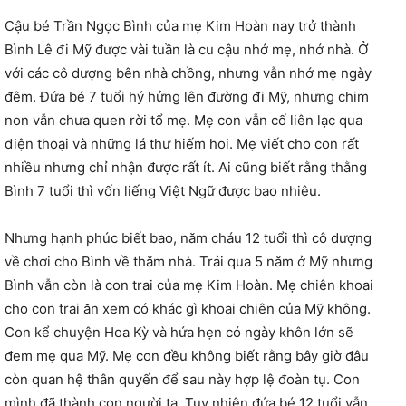
Cậu bé Trần Ngọc Bình của mẹ Kim Hoàn nay trở thành
Bình Lê đi Mỹ được vài tuần là cu cậu nhớ mẹ, nhớ nhà. Ở
với các cô dượng bên nhà chồng, nhưng vẫn nhớ mẹ ngày
đêm. Đứa bé 7 tuổi hý hửng lên đường đi Mỹ, nhưng chim
non vẫn chưa quen rời tổ mẹ. Mẹ con vẫn cố liên lạc qua
điện thoại và những lá thư hiếm hoi. Mẹ viết cho con rất
nhiều nhưng chỉ nhận được rất ít. Ai cũng biết rằng thằng
Bình 7 tuổi thì vốn liếng Việt Ngữ được bao nhiêu.
Nhưng hạnh phúc biết bao, năm cháu 12 tuổi thì cô dượng
về chơi cho Bình về thăm nhà. Trải qua 5 năm ở Mỹ nhưng
Bình vẫn còn là con trai của mẹ Kim Hoàn. Mẹ chiên khoai
cho con trai ăn xem có khác gì khoai chiên của Mỹ không.
Con kể chuyện Hoa Kỳ và hứa hẹn có ngày khôn lớn sẽ
đem mẹ qua Mỹ. Mẹ con đều không biết rằng bây giờ đâu
còn quan hệ thân quyến để sau này hợp lệ đoàn tụ. Con
mình đã thành con người ta. Tuy nhiên đứa bé 12 tuổi vẫn