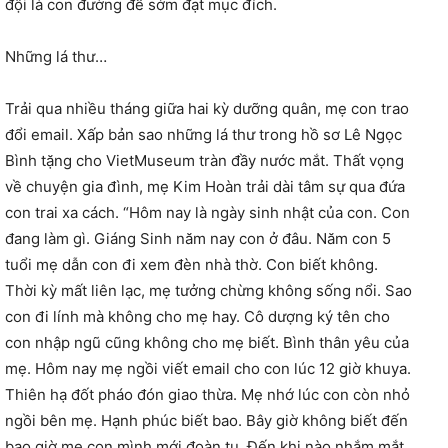
đội là con đường để sớm đạt mục đích.
Những lá thư…
Trải qua nhiều tháng giữa hai kỳ dưỡng quân, mẹ con trao
đổi email. Xấp bản sao những lá thư trong hồ sơ Lê Ngọc
Bình tặng cho VietMuseum tràn đầy nước mắt. Thất vọng
về chuyện gia đình, mẹ Kim Hoàn trải dài tâm sự qua đứa
con trai xa cách. “Hôm nay là ngày sinh nhật của con. Con
đang làm gì. Giáng Sinh năm nay con ở đâu. Năm con 5
tuổi mẹ dẫn con đi xem đèn nhà thờ. Con biết không.
Thời kỳ mất liên lạc, mẹ tưởng chừng không sống nổi. Sao
con đi lính mà không cho mẹ hay. Cô dượng ký tên cho
con nhập ngũ cũng không cho mẹ biết. Bình thân yêu của
mẹ. Hôm nay mẹ ngồi viết email cho con lúc 12 giờ khuya.
Thiên hạ đốt pháo đón giao thừa. Mẹ nhớ lúc con còn nhỏ
ngồi bên mẹ. Hạnh phúc biết bao. Bây giờ không biết đến
bao giờ mẹ con mình mới đoàn tụ. Đến khi nào nhắm mắt,