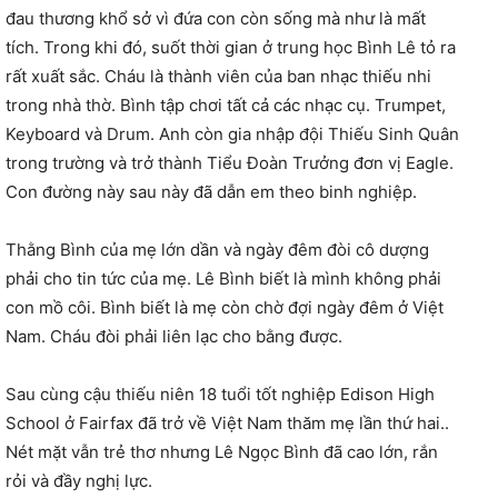
đau thương khổ sở vì đứa con còn sống mà như là mất
tích. Trong khi đó, suốt thời gian ở trung học Bình Lê tỏ ra
rất xuất sắc. Cháu là thành viên của ban nhạc thiếu nhi
trong nhà thờ. Bình tập chơi tất cả các nhạc cụ. Trumpet,
Keyboard và Drum. Anh còn gia nhập đội Thiếu Sinh Quân
trong trường và trở thành Tiểu Đoàn Trưởng đơn vị Eagle.
Con đường này sau này đã dẫn em theo binh nghiệp.
Thằng Bình của mẹ lớn dần và ngày đêm đòi cô dượng
phải cho tin tức của mẹ. Lê Bình biết là mình không phải
con mồ côi. Bình biết là mẹ còn chờ đợi ngày đêm ở Việt
Nam. Cháu đòi phải liên lạc cho bằng được.
Sau cùng cậu thiếu niên 18 tuổi tốt nghiệp Edison High
School ở Fairfax đã trở về Việt Nam thăm mẹ lần thứ hai..
Nét mặt vẫn trẻ thơ nhưng Lê Ngọc Bình đã cao lớn, rắn
rỏi và đầy nghị lực.