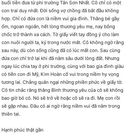
buổi tiễn đưa từ phi trường Tân Sơn Nhất. Cô chỉ có một
con trai duy nhất. Đời sống vợ chồng đã bắt đầu không
hợp. Chỉ có đứa con là niềm vui gia đình. Thằng bé gầy
ốm, ngoan ngoãn, hết lòng thương yêu mẹ, nay bỗng
chốc trở thành xa cách. Tờ giấy viết tay đồng ý cho làm
con nuôi người ta, ký trong nước mắt. Cô không ngờ rằng
sau này, dù còn sống cũng đã có lúc mất con. Sau cùng
đứa con chỉ trở lại khi đã nằm sâu dưới lòng đất. Nhưng
ngay lúc chia tay ở phi trường, cùng với bao gia đình giàu
có tiễn con đi Mỹ, Kim Hoàn cố vui trong niềm hy vọng
tương lai. Chẳng quản ngại những phiền phức về giấy tờ.
Cô tin chắc rằng thằng Bình thương yêu của cô sẽ không
bao giờ bỏ cô. Nó sẽ trở về hoặc cô sẽ ra đi. Mẹ con rồi
sẽ gặp nhau. Đâu có ai ngờ rằng niềm vui đã nằm trong
thiên tai.
Hạnh phúc thật gần