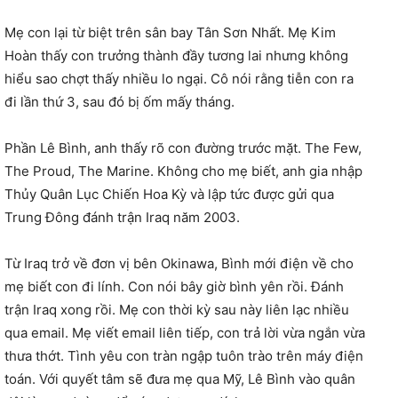
Mẹ con lại từ biệt trên sân bay Tân Sơn Nhất. Mẹ Kim
Hoàn thấy con trưởng thành đầy tương lai nhưng không
hiểu sao chợt thấy nhiều lo ngại. Cô nói rằng tiễn con ra
đi lần thứ 3, sau đó bị ốm mấy tháng.
Phần Lê Bình, anh thấy rõ con đường trước mặt. The Few,
The Proud, The Marine. Không cho mẹ biết, anh gia nhập
Thủy Quân Lục Chiến Hoa Kỳ và lập tức được gửi qua
Trung Đông đánh trận Iraq năm 2003.
Từ Iraq trở về đơn vị bên Okinawa, Bình mới điện về cho
mẹ biết con đi lính. Con nói bây giờ bình yên rồi. Đánh
trận Iraq xong rồi. Mẹ con thời kỳ sau này liên lạc nhiều
qua email. Mẹ viết email liên tiếp, con trả lời vừa ngắn vừa
thưa thớt. Tình yêu con tràn ngập tuôn trào trên máy điện
toán. Với quyết tâm sẽ đưa mẹ qua Mỹ, Lê Bình vào quân