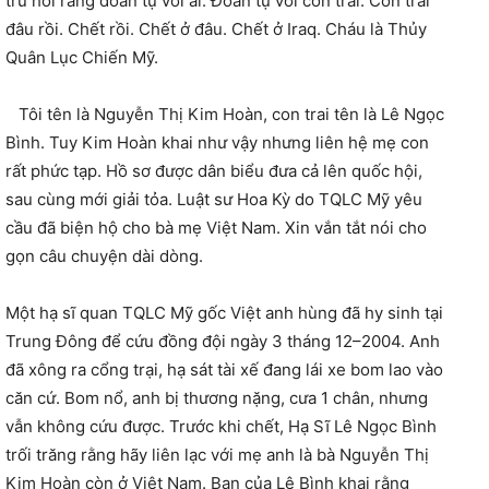
trú hỏi rằng đoàn tụ với ai. Đoàn tụ với con trai. Con trai
đâu rồi. Chết rồi. Chết ở đâu. Chết ở Iraq. Cháu là Thủy
Quân Lục Chiến Mỹ.
Tôi tên là Nguyễn Thị Kim Hoàn, con trai tên là Lê Ngọc
Bình. Tuy Kim Hoàn khai như vậy nhưng liên hệ mẹ con
rất phức tạp. Hồ sơ được dân biểu đưa cả lên quốc hội,
sau cùng mới giải tỏa. Luật sư Hoa Kỳ do TQLC Mỹ yêu
cầu đã biện hộ cho bà mẹ Việt Nam. Xin vắn tắt nói cho
gọn câu chuyện dài dòng.
Một hạ sĩ quan TQLC Mỹ gốc Việt anh hùng đã hy sinh tại
Trung Đông để cứu đồng đội ngày 3 tháng 12–2004. Anh
đã xông ra cổng trại, hạ sát tài xế đang lái xe bom lao vào
căn cứ. Bom nổ, anh bị thương nặng, cưa 1 chân, nhưng
vẫn không cứu được. Trước khi chết, Hạ Sĩ Lê Ngọc Bình
trối trăng rằng hãy liên lạc với mẹ anh là bà Nguyễn Thị
Kim Hoàn còn ở Việt Nam. Bạn của Lê Bình khai rằng