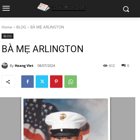
Home
BLOG
BÀ MẸ ARLINGTON
BLOG
BÀ MẸ ARLINGTON
By
Hoang Viet
08/07/2024
612
0