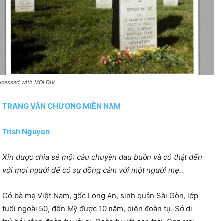
ocessed with MOLDIV
TRANG VĂN CHƯƠNG MIỀN NAM
Trish Nguyen
Xin được chia sẻ một câu chuyện đau buồn và có thật đến
với mọi người để có sự đồng cảm với một người mẹ…
Có bà mẹ Việt Nam, gốc Long An, sinh quán Sài Gòn, lớp
tuổi ngoài 50, đến Mỹ được 10 năm, diện đoàn tụ. Sở di