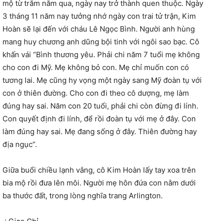
mộ từ trăm năm qua, ngày nay trở thành quen thuộc. Ngày
3 tháng 11 năm nay tưởng nhớ ngày con trai tử trận, Kim
Hoàn sẽ lại đến với cháu Lê Ngọc Bình. Người anh hùng
mang huy chương anh dũng bội tinh với ngôi sao bạc. Cô
khấn vái “Bình thương yêu. Phải chi năm 7 tuổi mẹ không
cho con đi Mỹ. Mẹ không bỏ con. Mẹ chỉ muốn con có
tương lai. Mẹ cũng hy vọng một ngày sang Mỹ đoàn tụ với
con ở thiên đường. Cho con đi theo cô dượng, mẹ làm
đúng hay sai. Năm con 20 tuổi, phải chi còn đừng đi lính.
Con quyết định đi lính, để rồi đoàn tụ với mẹ ở đây. Con
làm đúng hay sai. Mẹ đang sống ở đây. Thiên đường hay
địa ngục”.
Giữa buổi chiều lạnh vắng, cô Kim Hoàn lấy tay xoa trên
bia mộ rồi đưa lên môi. Người mẹ hôn đứa con nằm dưới
ba thước đất, trong lòng nghĩa trang Arlington.