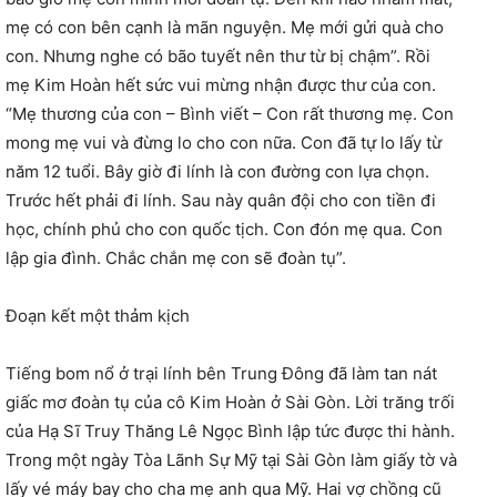
mẹ có con bên cạnh là mãn nguyện. Mẹ mới gửi quà cho
con. Nhưng nghe có bão tuyết nên thư từ bị chậm”. Rồi
mẹ Kim Hoàn hết sức vui mừng nhận được thư của con.
“Mẹ thương của con – Bình viết – Con rất thương mẹ. Con
mong mẹ vui và đừng lo cho con nữa. Con đã tự lo lấy từ
năm 12 tuổi. Bây giờ đi lính là con đường con lựa chọn.
Trước hết phải đi lính. Sau này quân đội cho con tiền đi
học, chính phủ cho con quốc tịch. Con đón mẹ qua. Con
lập gia đình. Chắc chắn mẹ con sẽ đoàn tụ”.
Đoạn kết một thảm kịch
Tiếng bom nổ ở trại lính bên Trung Đông đã làm tan nát
giấc mơ đoàn tụ của cô Kim Hoàn ở Sài Gòn. Lời trăng trối
của Hạ Sĩ Truy Thăng Lê Ngọc Bình lập tức được thi hành.
Trong một ngày Tòa Lãnh Sự Mỹ tại Sài Gòn làm giấy tờ và
lấy vé máy bay cho cha mẹ anh qua Mỹ. Hai vợ chồng cũ