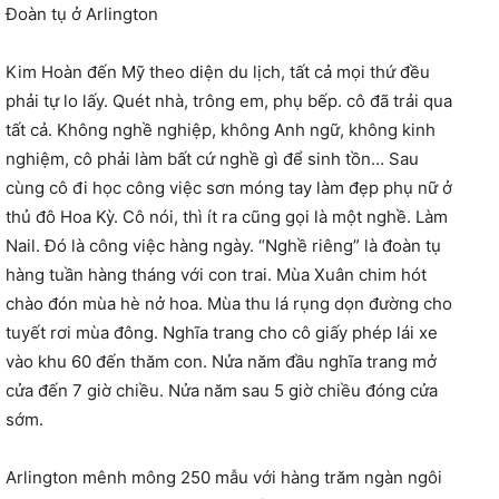
Đoàn tụ ở Arlington
Kim Hoàn đến Mỹ theo diện du lịch, tất cả mọi thứ đều
phải tự lo lấy. Quét nhà, trông em, phụ bếp. cô đã trải qua
tất cả. Không nghề nghiệp, không Anh ngữ, không kinh
nghiệm, cô phải làm bất cứ nghề gì để sinh tồn… Sau
cùng cô đi học công việc sơn móng tay làm đẹp phụ nữ ở
thủ đô Hoa Kỳ. Cô nói, thì ít ra cũng gọi là một nghề. Làm
Nail. Đó là công việc hàng ngày. “Nghề riêng” là đoàn tụ
hàng tuần hàng tháng với con trai. Mùa Xuân chim hót
chào đón mùa hè nở hoa. Mùa thu lá rụng dọn đường cho
tuyết rơi mùa đông. Nghĩa trang cho cô giấy phép lái xe
vào khu 60 đến thăm con. Nửa năm đầu nghĩa trang mở
cửa đến 7 giờ chiều. Nửa năm sau 5 giờ chiều đóng cửa
sớm.
Arlington mênh mông 250 mẫu với hàng trăm ngàn ngôi