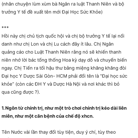
(nhân chuyện lùm xùm bà Ngân ra luật Thanh Niên và bộ
trưởng Y tế đề xuất tên mới Đại Học Sức Khỏe)
***
Hồi này chị chủ tịch quốc hội và chị bộ trưởng Y tế lại nổi
danh như chị Lon và chị Lu cách đây ít lâu. Chị Ngân
quảng cáo cho Luật Thanh Niên rằng nó sẽ khiến thanh
niên nhớ lời bác tổng thống Hoa kỳ dạy dỗ và chuyển biến
ngay. Chị Tiến ra tối hậu thư bằng miệng khăng khăng đòi
Đại học Y Dược Sài Gòn- HCM phải đổi tên là “Đại học sức
khỏe” (còn các ĐH Y và Dược Hà Nội và nơi khác thì bỏ
qua cũng được ?).
1. Ngôn từ chính trị, như một trò chơi chính trị kéo dài liên
miên, như một căn bệnh của chế độ xhcn.
Tên Nước vài lần thay đổi tùy tiện, duy ý chí, tùy theo