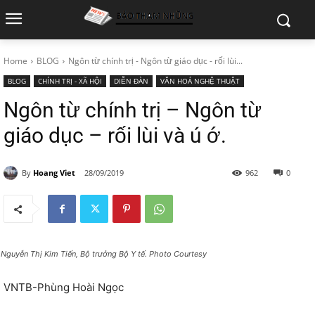
Home
BLOG
Ngôn từ chính trị - Ngôn từ giáo dục - rối lùi...
BLOG
CHÍNH TRỊ - XÃ HỘI
DIỄN ĐÀN
VĂN HOÁ NGHỆ THUẬT
Ngôn từ chính trị – Ngôn từ
giáo dục – rối lùi và ú ớ.
By
Hoang Viet
28/09/2019
962
0
 Nguyễn Thị Kim Tiến, Bộ trưởng Bộ Y tế. Photo Courtesy
VNTB-Phùng Hoài Ngọc