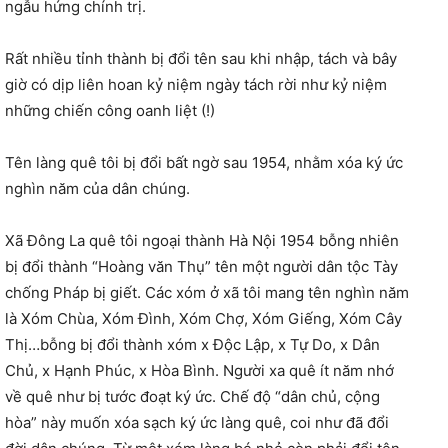
ngẫu hứng chính trị.
Rất nhiều tỉnh thành bị đổi tên sau khi nhập, tách và bây
giờ có dịp liên hoan kỷ niệm ngày tách rời như kỷ niệm
những chiến công oanh liệt (!)
Tên làng quê tôi bị đổi bất ngờ sau 1954, nhằm xóa ký ức
nghìn năm của dân chúng.
Xã Đông La quê tôi ngoại thành Hà Nội 1954 bỗng nhiên
bị đổi thành “Hoàng văn Thụ” tên một người dân tộc Tày
chống Pháp bị giết. Các xóm ở xã tôi mang tên nghìn năm
là Xóm Chùa, Xóm Đình, Xóm Chợ, Xóm Giếng, Xóm Cây
Thị…bỗng bị đổi thành xóm x Độc Lập, x Tự Do, x Dân
Chủ, x Hạnh Phúc, x Hòa Bình. Người xa quê ít năm nhớ
về quê như bị tước đoạt ký ức. Chế độ “dân chủ, cộng
hòa” này muốn xóa sạch ký ức làng quê, coi như đã đổi