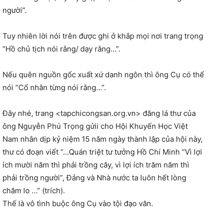
người”.
Tuy nhiên lời nói trên được ghi ở khắp mọi nơi trang trọng
“Hồ chủ tịch nói rằng/ dạy rằng…”.
Nếu quên nguồn gốc xuất xứ danh ngôn thì ông Cụ có thể
nói “Cổ nhân từng nói rằng…”.
Đây nhé, trang <tapchicongsan.org.vn> đăng lá thư của
ông Nguyễn Phú Trọng gửii cho Hội Khuyến Học Việt
Nam nhân dịp kỷ niệm 15 năm ngày thành lập của hội này,
thư có đoạn viết “…Quán triệt tư tưởng Hồ Chí Minh “Vì lợi
ích mười năm thì phải trồng cây, vì lợi ích trăm năm thì
phải trồng người”, Đảng và Nhà nước ta luôn hết lòng
chăm lo …” (trích).
Thế là vô tình buộc ông Cụ vào tội đạo văn.