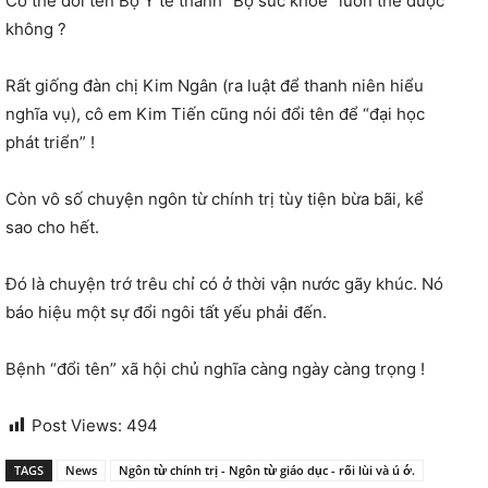
Có thể đổi tên Bộ Y tế thành “Bộ sức khỏe” luôn thể được
không ?
Rất giống đàn chị Kim Ngân (ra luật để thanh niên hiểu
nghĩa vụ), cô em Kim Tiến cũng nói đổi tên để “đại học
phát triển” !
Còn vô số chuyện ngôn từ chính trị tùy tiện bừa bãi, kể
sao cho hết.
Đó là chuyện trớ trêu chỉ có ở thời vận nước gãy khúc. Nó
báo hiệu một sự đổi ngôi tất yếu phải đến.
Bệnh “đổi tên” xã hội chủ nghĩa càng ngày càng trọng !
Post Views:
494
TAGS
News
Ngôn từ chính trị - Ngôn từ giáo dục - rối lùi và ú ớ.