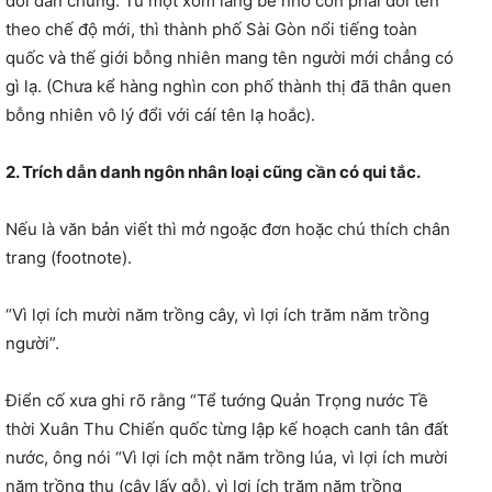
đời dân chúng. Từ một xóm làng bé nhỏ còn phải đổi tên
theo chế độ mới, thì thành phố Sài Gòn nổi tiếng toàn
quốc và thế giới bỗng nhiên mang tên người mới chẳng có
gì lạ. (Chưa kể hàng nghìn con phố thành thị đã thân quen
bỗng nhiên vô lý đổi với cáí tên lạ hoắc).
2. Trích dẫn danh ngôn nhân loại cũng cần có qui tắc.
Nếu là văn bản viết thì mở ngoặc đơn hoặc chú thích chân
trang (footnote).
“Vì lợi ích mười năm trồng cây, vì lợi ích trăm năm trồng
người”.
Điển cố xưa ghi rõ rằng “Tể tướng Quản Trọng nước Tề
thời Xuân Thu Chiến quốc từng lập kế hoạch canh tân đất
nước, ông nói “Vì lợi ích một năm trồng lúa, vì lợi ích mười
năm trồng thụ (cây lấy gỗ), vì lợi ích trăm năm trồng