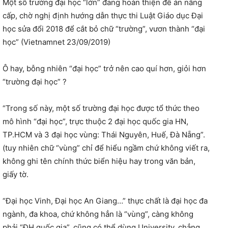
Một số trường đại học “lớn” đang hoàn thiện đề án nâng
cấp, chờ nghị định hướng dẫn thực thi Luật Giáo dục Đại
học sửa đổi 2018 để cắt bỏ chữ “trường”, vươn thành “đại
học” (Vietnamnet 23/09/2019)
Ô hay, bỗng nhiên “đại học” trở nên cao quí hơn, giỏi hơn
“trường đại học” ?
“Trong số này, một số trường đại học được tổ thức theo
mô hình “đại học”, trực thuộc 2 đại học quốc gia HN,
TP.HCM và 3 đại học vùng: Thái Nguyên, Huế, Đà Nẵng”.
(tuy nhiên chữ “vùng” chỉ để hiểu ngầm chứ không viết ra,
không ghi tên chính thức biển hiệu hay trong văn bản,
giấy tờ.
“Đại học Vinh, Đại học An Giang…” thực chất là đại học đa
ngành, đa khoa, chứ không hẳn là “vùng”, càng không
phải “ĐH quốc gia”, cũng có thể dùng University, chẳng