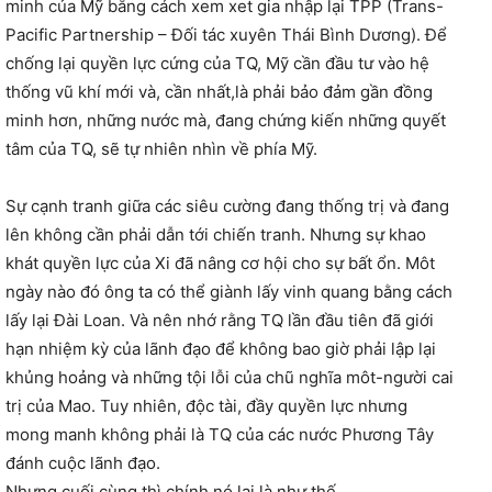
minh của Mỹ bằng cách xem xet gia nhập lại TPP (Trans-
Pacific Partnership – Đối tác xuyên Thái Bình Dương). Để
chống lại quyền lực cứng của TQ, Mỹ cần đầu tư vào hệ
thống vũ khí mới và, cần nhất,là phải bảo đảm gần đồng
minh hơn, những nước mà, đang chứng kiến những quyết
tâm của TQ, sẽ tự nhiên nhìn về phía Mỹ.
Sự cạnh tranh giữa các siêu cường đang thống trị và đang
lên không cần phải dẫn tới chiến tranh. Nhưng sự khao
khát quyền lực của Xi đã nâng cơ hội cho sự bất ổn. Môt
ngày nào đó ông ta có thể giành lấy vinh quang bằng cách
lấy lại Đài Loan. Và nên nhớ rằng TQ lần đầu tiên đã giới
hạn nhiệm kỳ của lãnh đạo để không bao giờ phải lập lại
khủng hoảng và những tội lỗi của chũ nghĩa môt-người cai
trị của Mao. Tuy nhiên, độc tài, đầy quyền lực nhưng
mong manh không phải là TQ của các nước Phương Tây
đánh cuộc lãnh đạo.
Nhưng cuối cùng thì chính nó lại là như thế.