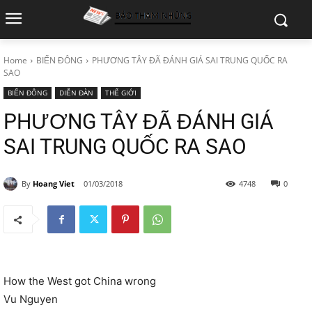
Home
BIỂN ĐÔNG
PHƯƠNG TÂY ĐÃ ĐÁNH GIÁ SAI TRUNG QUỐC RA
SAO
BIỂN ĐÔNG
DIỄN ĐÀN
THẾ GIỚI
PHƯƠNG TÂY ĐÃ ĐÁNH GIÁ
SAI TRUNG QUỐC RA SAO
By
Hoang Viet
01/03/2018
4748
0
How the West got China wrong
Vu Nguyen