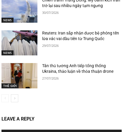
Chiến tranh Trung Đông: Mỹ oanh kích Iran
trở lại sau nhiều ngày tạm ngưng
30/07/2026
NEWS
Reuters: Iran sắp nhận được bệ phóng tên
lửa vác vai đầu tiên từ Trung Quốc
29/07/2026
NEWS
Tân thủ tướng Anh tiếp tổng thống
Ukraina, thảo luận về thỏa thuận drone
27/07/2026
THẾ GIỚI
LEAVE A REPLY