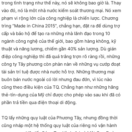
trong tình trạng như thế này, nó sẽ không bao giờ là. Thay
vào đó, nó là môt nhà nước kiểm soát thương mại. Nó xem
phạm vi rộng lớn của công nghiệp là chiến lược. Chương
trìng “Made in China 2015”, chẳng hạn, đặt ra để dùng trợ
cấp và bảo hộ để tạo ra những nhà lãnh đạo trong 10
ngành công nghệ của thế giới, bao gồm hàng không, kỹ
thuật và năng lương, chiếm gần 40% sản lượng. Dù gián
điệp công nghiệp thì đã quá trắng trợn rõ ràng rồi, những
công ty Tây phương còn phàn nàn về những vụ cướp đoạt
tài sản trí tuệ được nhà nước hỗ trợ. Những thương mại
buôn bán nước ngoài có lời nhưng đau đớn, vì lúc nào
cũng theo điều kiện của TQ. Chẳng hạn như những hãng
thẻ-tín-dụng của Mỹ chỉ được cho phép vào sau khi đã có
phần trả tiền qua điện thoại di động.
TQ lấy những quy luật của Phương Tây, nhưng đồng thời
cũng nháp một hệ thống quy luật của riêng nó vận hành