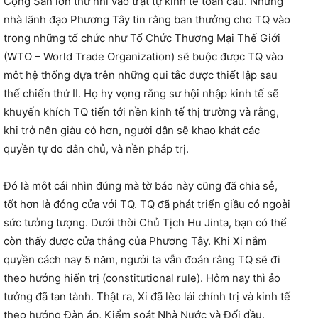
Cộng Sản lớn thứ nhì vào trật tự kinh tế toàn cầu. Những
nhà lãnh đạo Phương Tây tin rằng ban thưởng cho TQ vào
trong những tổ chức như Tổ Chức Thương Mại Thế Giới
(WTO – World Trade Organization) sẽ buộc được TQ vào
môt hệ thống dựa trên những qui tắc được thiết lập sau
thế chiến thứ II. Họ hy vọng rằng sư hội nhập kinh tế sẽ
khuyến khích TQ tiến tới nền kinh tế thị trường và rằng,
khi trở nên giàu có hơn, người dân sẽ khao khát các
quyền tự do dân chủ, và nền pháp trị.
Đó là môt cái nhìn đúng mà tờ báo này cũng đã chia sẻ,
tốt hơn là đóng cửa với TQ. TQ đã phát triển giầu có ngoài
sức tưởng tượng. Dưới thời Chủ Tịch Hu Jinta, bạn có thể
còn thấy được cửa thắng của Phương Tây. Khi Xi nắm
quyền cách nay 5 năm, ngưởi ta vẫn đoán rằng TQ sẽ đi
theo hướng hiến trị (constitutional rule). Hôm nay thì ảo
tưởng đã tan tành. Thật ra, Xi đã lèo lái chính trị và kinh tế
theo hướng Đàn áp, Kiểm soát Nhà Nước và Đối đầu.