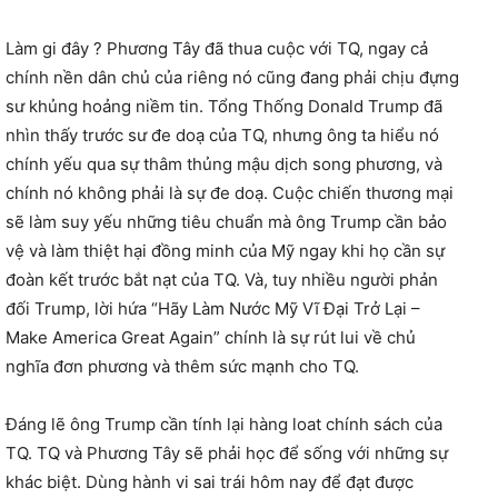
Làm gi đây ? Phương Tây đã thua cuộc với TQ, ngay cả
chính nền dân chủ của riêng nó cũng đang phải chịu đựng
sư khủng hoảng niềm tin. Tổng Thống Donald Trump đã
nhìn thấy trước sư đe doạ của TQ, nhưng ông ta hiểu nó
chính yếu qua sự thâm thủng mậu dịch song phương, và
chính nó không phải là sự đe doạ. Cuộc chiến thương mại
sẽ làm suy yếu những tiêu chuẩn mà ông Trump cần bảo
vệ và làm thiệt hại đồng minh của Mỹ ngay khi họ cần sự
đoàn kết trước bắt nạt của TQ. Và, tuy nhiều người phản
đối Trump, lời hứa “Hãy Làm Nước Mỹ Vĩ Đại Trở Lại –
Make America Great Again” chính là sự rút lui về chủ
nghĩa đơn phương và thêm sức mạnh cho TQ.
Đáng lẽ ông Trump cần tính lại hàng loat chính sách của
TQ. TQ và Phương Tây sẽ phải học để sống với những sự
khác biệt. Dùng hành vi sai trái hôm nay để đạt được