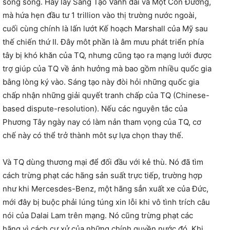
song song. Hãy lấy Sáng Tạo Vành đai và Một Con Đường,
mà hứa hẹn đầu tư 1 trillion vào thị trường nước ngoài,
cuối cùng chính là lấn lướt Kế hoạch Marshall của Mỹ sau
thế chiến thứ II. Đây môt phần là âm mưu phát triển phía
tây bị khó khăn của TQ, nhưng cũng tạo ra mạng lưới được
trợ giúp của TQ về ảnh hưởng mà bao gồm nhiều quốc gia
bằng lòng ký vào. Sáng tạo này đòi hỏi những quốc gia
chấp nhận những giải quyết tranh chấp của TQ (Chinese-
based dispute-resolution). Nếu các nguyên tắc của
Phương Tây ngày nay có làm nản tham vọng của TQ, cơ
chế này có thể trở thành môt sự lựa chọn thay thế.
Và TQ dùng thương mại để đối đầu với kẻ thù. Nó đã tìm
cách trừng phạt các hãng sản suất trực tiếp, trường hợp
như khi Mercesdes-Benz, một hãng sẳn xuất xe của Đức,
mới đây bị buộc phải lúng túng xin lỗi khi vô tình trích câu
nói của Dalai Lam trên mạng. Nó cũng trừng phạt các
hãng vì cách cư xử của những chính quyền nước đó. Khi