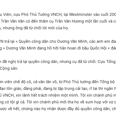
u Viên, cựu Phó Thủ Tướng VNCH, tại Westminster vào cuối 2002
Trần Văn Văn có đến thăm cụ Trần Văn Hương một lần cuối và cụ 
, nhưng ông đã từ chối lời mời của họ.
trả lại « Quyền công dân cho Dương Văn Minh, các anh em đang 
ng » Dương Văn Minh đang hồ hỡi hân hoan đi bầu Quốc Hội « đả
đề nghị trả lại quyền công dân, nhưng cụ đã từ chối. Cựu Tổn
 Cộng sản:
n viên chế độ cũ, cả văn lẫn võ, từ Phó Thủ tướng đến Tổng bộ
 đạo tôn giáo, đảng phái, đang bị tập trung cải tạo, rĩ tai thì ng
 VNCH, xin lãnh hết trách nhiệm một mình. Tôi xin chánh phủ mới
g có tội gì cả. Tôi xin chánh phủ mới tha họ về sum họp với vợ 
ược về hết, chừng nào họ nhận được đầy đủ quyền công dân, chừn