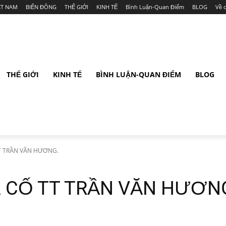
ỆT NAM
BIỂN ĐÔNG
THẾ GIỚI
KINH TẾ
Bình Luận-Quan Điểm
BLOG
Về 
THẾ GIỚI
KINH TẾ
BÌNH LUẬN-QUAN ĐIỂM
BLOG
T TRẦN VĂN HƯƠNG.
 CỐ TT TRẦN VĂN HƯƠN