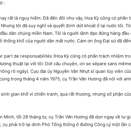
i :
ện nay rất là nguy hiểm. Đã đến đỗi như vậy, Hoa Kỳ cũng có phần
. Nhưng tôi đã suy nghĩ và quyết định dứt khoát ở lại nước tôi. 
đầu dân chúng miền Nam. Tôi là người lãnh đạo đứng hàng đầu của
i thống khổ của người dân mất nước. Cám ơn ông Đại sứ đã đến 
ur part de responsabilités (Hoa Kỳ cũng có phần trách nhiệm tron
ơng thuật lại với tôi: Dứt câu chuyện, on se sépare sans même
hông rõ ngày). Cựu đại úy Nguyễn Văn Nhựt sĩ quan tùy viên c
 cùng trong tháng 4 năm 1975, cụ Trần Văn Hương đã nói với an
 sinh gian khổ vì chiến tranh, qua rất thương, nhưng số phận củ
n Minh, tối 28 tháng tư, cụ Trần Văn Hương đã dọn ngay về tư 
 cụ phải trở lại dinh Phó Tổng thống ở đường Công Lý một lần cu