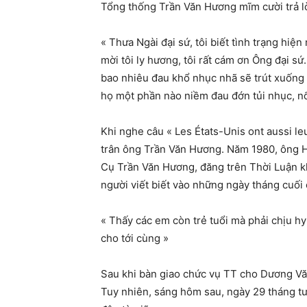
Tổng thống Trần Văn Hương mĩm cười trả lờ
« Thưa Ngài đại sứ, tôi biết tình trạng hi
mời tôi ly hương, tôi rất cám ơn Ông đại sứ
bao nhiêu đau khổ nhục nhã sẽ trút xuống 
họ một phần nào niềm đau đớn tủi nhục, nổ
Khi nghe câu « Les États-Unis ont aussi le
trân ông Trần Văn Hương. Năm 1980, ông Hư
Cụ Trần Văn Hương, đăng trên Thời Luận k
người viết biết vào những ngày tháng cuối
« Thấy các em còn trẻ tuổi mà phải chịu hy
cho tới cùng »
Sau khi bàn giao chức vụ TT cho Dương Vă
Tuy nhiên, sáng hôm sau, ngày 29 tháng tư,