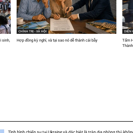
CHÍNH TRỊ - XÃ HỘI
DIỄN
 sinh,
Hợp đồng kỳ nghỉ, và tại sao nó dễ thành cái bẫy
Tấm Hó
Thành
Tình hình chiến sự tại Ukraine và đặc biệt là trận địa phòng thủ khôn