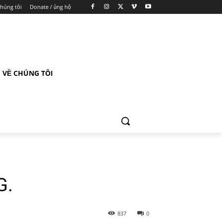
chúng tôi
Donate / ủng hộ
VỀ CHÚNG TÔI
G.
837
0