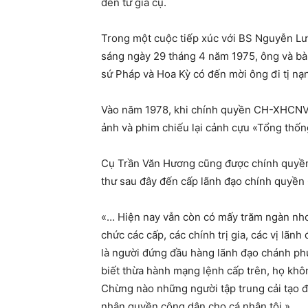
đên từ giã cụ.
Trong một cuộc tiếp xúc với BS Nguyễn Lư
sáng ngày 29 tháng 4 năm 1975, ông và bà 
sứ Pháp và Hoa Kỳ có đến mời ông đi tị nạn
Vào năm 1978, khi chính quyền CH-XHCNVN 
ảnh và phim chiếu lại cảnh cựu «Tổng thố
Cụ Trần Văn Hương cũng được chính quyền 
thư sau đây đến cấp lãnh đạo chính quyền
«… Hiện nay vẫn còn có mấy trăm ngàn nhơ
chức các cấp, các chính trị gia, các vị lãnh
là người đứng đầu hàng lãnh đạo chánh phủ
biết thừa hành mạng lệnh cấp trên, họ khôn
Chừng nào những người tập trung cải tạo đ
nhận quyền công dân cho cá nhân tôi »