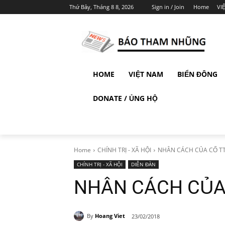
Thứ Bảy, Tháng 8 8, 2026
Sign in / Join
Home
VI
HOME
VIỆT NAM
BIỂN ĐÔNG
DONATE / ỦNG HỘ
Home
CHÍNH TRỊ - XÃ HỘI
NHÂN CÁCH CỦA CỐ T
CHÍNH TRỊ - XÃ HỘI
DIỄN ĐÀN
NHÂN CÁCH CỦA
By
Hoang Viet
23/02/2018