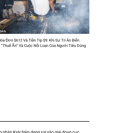
 ĐÀN
a Đơn $612 Và Tiền Tip $9: Khi Sự Tri Ân Biến
 “Thuế Ẩn” Và Cuộc Nổi Loạn Của Người Tiêu Dùng
g phận Kyiv hiện đang rơi vào giai đoạn cực...