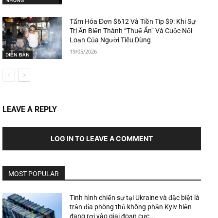
NHŨNG
Tấm Hóa Đơn $612 Và Tiền Tip $9: Khi Sự
Tri Ân Biến Thành “Thuế Ẩn” Và Cuộc Nổi
Loạn Của Người Tiêu Dùng
19/05/2026
DIỄN ĐÀN
LEAVE A REPLY
LOG IN TO LEAVE A COMMENT
MOST POPULAR
Tình hình chiến sự tại Ukraine và đặc biệt là
trận địa phòng thủ không phận Kyiv hiện
đang rơi vào giai đoạn cực...