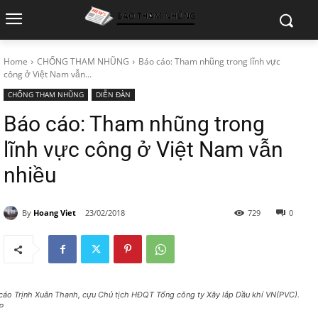
Home
CHỐNG THAM NHŨNG
Báo cáo: Tham nhũng trong lĩnh vực
công ở Việt Nam vẫn...
CHỐNG THAM NHŨNG
DIỄN ĐÀN
Báo cáo: Tham nhũng trong
lĩnh vực công ở Việt Nam vẫn
nhiều
By
Hoang Viet
23/02/2018
729
0
 cáo Trịnh Xuân Thanh, cựu Chủ tịch HĐQT Tổng công ty Xây lắp Dầu khí VN(PVC).
P