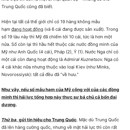
Trung Quốc cũng đã biết.
Hiện tại tất cả thế giới chỉ có 19 hàng không mẫu
hạm
đang hoạt động
(và 6 cái đang được sản xuất). Trong
số 19 tàu này thì Mỹ đã chiếm tới 10 cái, tức là hơn một
nửa. Số còn lại thì hầu hết thuộc các nước đồng minh của
Mỹ như Anh Quốc (4 cái), Pháp (2), Ý (1). Nước Nga chỉ có
một cái còn đang hoạt động là
Admiral Kuznetsov.
Nga có
4 cái khác nữa nhưng thuộc vào loại Kiev (như Minks,
Novorossiysk): tất cả đều đã “về hưu.”
Như vậy, nếu số mẫu hạm của Mỹ cộng với của các đồng
minh thì hải lực tổng hợp này thực sự bá chủ cả bốn đại
dương
.
Thứ ba,
gửi tín hiệu cho Trung Quốc
. Mặc dù Trung Quốc
đã lên hàng cường quốc, nhưng về mặt hải lực thì còn rất