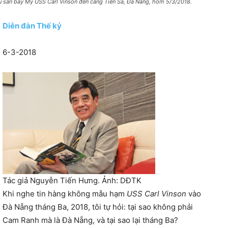
u sân bay Mỹ USS Carl Vinson đến cảng Tiên Sa, Đà Nẵng, hôm 5/3/2018.
Diễn đàn Thế kỷ
6-3-2018
Tác giả Nguyễn Tiến Hưng. Ảnh: DĐTK
Khi nghe tin hàng không mẫu hạm
USS Carl Vinson
vào
Đà Nẵng tháng Ba, 2018, tôi tự hỏi: tại sao không phải
Cam Ranh mà là Đà Nẵng, và tại sao lại tháng Ba?