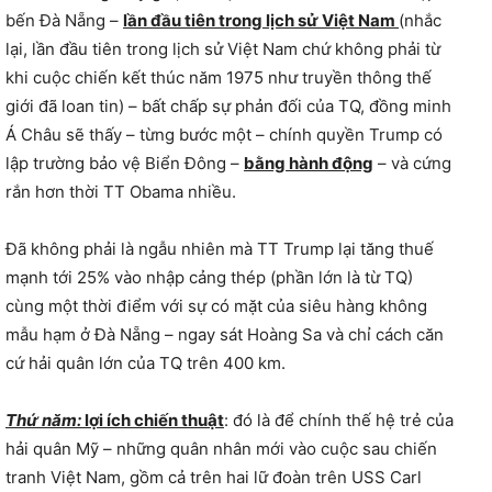
bến Đà Nẵng –
lần đầu tiên trong lịch sử Việt Nam
(nhắc
lại, lần đầu tiên trong lịch sử Việt Nam chứ không phải từ
khi cuộc chiến kết thúc năm 1975 như truyền thông thế
giới đã loan tin) – bất chấp sự phản đối của TQ, đồng minh
Á Châu sẽ thấy – từng bước một – chính quyền Trump có
lập trường bảo vệ Biển Đông –
bằng hành động
– và cứng
rắn hơn thời TT Obama nhiều.
Đã không phải là ngẫu nhiên mà TT Trump lại tăng thuế
mạnh tới 25% vào nhập cảng thép (phần lớn là từ TQ)
cùng một thời điểm với sự có mặt của siêu hàng không
mẫu hạm ở Đà Nẵng – ngay sát Hoàng Sa và chỉ cách căn
cứ hải quân lớn của TQ trên 400 km.
Thứ năm:
lợi ích chiến thuật
: đó là để chính thế hệ trẻ của
hải quân Mỹ – những quân nhân mới vào cuộc sau chiến
tranh Việt Nam, gồm cả trên hai lữ đoàn trên USS Carl