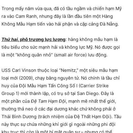
Trong mấy năm vừa qua, đã có tầu ngầm và chiến hạm Mỹ
ra vào Cam Ranh, nhưng đây là lần đầu tiên một Hàng
Không Mẫu Hạm tiến vào hải phận và cập cảng Đà Nẵng.
Thứ hai
, phô trương lực lượng
: hàng không mẫu hạm là
tiêu biểu cho sức mạnh hải và không lực Mỹ. Nó được gọi
là một “không quân nhỏ” (small air force) lưu động.
USS Carl Vinson thuộc loại “Nemitz,” một siêu mẫu hạm
loại mới (2009), chạy bằng nguyên tử. Nó chính là tầu chỉ
huy của Đội Mẫu Hạm Tấn Công Số I (Carrier Strike
Group 1) mới thành lập, có trụ sở tại San Diego. Đây là
một phần của
Đệ Tam Hạm Đội
, mạnh mẽ nhất thế giới,
thường thả neo ở các đại dương khác chứ không phải ở
Thái Bình Dương (trách nhiệm của Đệ Thất Hạm Đội). Tầu
này thực sự chứa những khí giới gì ngoài những phi đội
khu trục thì còn là một bí mật quân sự – nhưng có thể