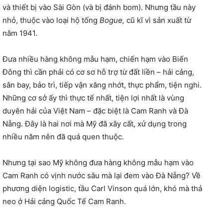
và thiết bị vào Sài Gòn (và bị đánh bom). Nhưng tầu này
nhỏ, thuộc vào loại hộ tống
Bogue,
cũ kĩ vì sản xuất từ
năm 1941.
Đưa nhiều hàng không mẫu hạm, chiến hạm vào Biển
Đông thì cần phải có cơ sơ hỗ trợ từ đất liền – hải cảng,
sân bay, bảo trì, tiếp vận xăng nhớt, thực phẩm, tiện nghi.
Những cơ sở ấy thì thực tế nhất, tiện lợi nhất là vùng
duyên hải của Việt Nam – đặc biệt là Cam Ranh và Đà
Nẵng. Đây là hai nơi mà Mỹ đã xây cất, xử dụng trong
nhiều năm nên đã quá quen thuộc.
Nhưng tại sao Mỹ không đưa hàng không mẫu hạm vào
Cam Ranh có vịnh nước sâu mà lại đem vào Đà Nẵng? Về
phương diện logistic, tầu Carl Vinson quá lớn, khó mà thả
neo ở Hải cảng Quốc Tế Cam Ranh.