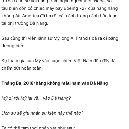
ở Tòa Lãnh sự với hàng trăm ngàn người Việt. Ngoài số
tầu biển còn có chiếc máy bay Boeing 727 của hãng hàng
không Air America đã hạ rồi cất cánh trong cảnh hỗn loạn
tại phi trường Đà Nẵng.
Sau cùng thì viên lãnh sự Mỹ, ông Al Francis đã ra đi bằng
đường biển.
Sự tham gia của Mỹ vào cuộc chiến Việt Nam đến đây đã
chấm dứt hoàn toàn.
Tháng Ba, 2018: hàng không mẫu hạm vào Đà Nẵng
Mỹ đi rồi Mỹ lại về… vào Đà Nẵng?
Lich sử sẽ ghi nhận sự kiện này thế nào?
Ta có thể tạm thời nhận xét như sau: