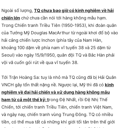
Ngoài số lượng,
TQ chưa bao giờ có kinh nghiệm về hải
chiến lớn
chứ chưa cần nói tới hàng không mẫu hạm.
Trong Chiến tranh Triều Tiên (1950-1953), khi đoàn quân
của Tướng Mỹ Douglas MacArthur từ ngoài khơi đổ bộ vào
hải cảng chiến lược Inchon (phía tây của Nam Hàn,
khoảng 100 dặm về phía nam vĩ tuyến 38 và 25 dặm từ
Seoul) vào ngày 15/9/1950, quân đội TQ và Bắc Hàn phải
vội vã cuốn gói rút về qua vĩ tuyến 38.
Tới Trận Hoàng Sa: tuy là nhỏ mà TQ cũng đã bị Hải Quân
VNCH gây tổn thất nặng nề. Ngược lại, Mỹ thì đã có
kinh
nghiệm về đại hải chiến và xử dụng hàng không mẫu
hạm từ cả một thế kỷ: t
rong Đệ Nhất, rồi Đệ Nhị Thế
Chiến, tới chiến tranh Triều Tiên, chiến tranh Việt Nam,
và ngày nay, chiến tranh vùng Trung Đông. TQ có nhiều
tiền, có thể mua tất cả những khí giới tối tân trên thế giới