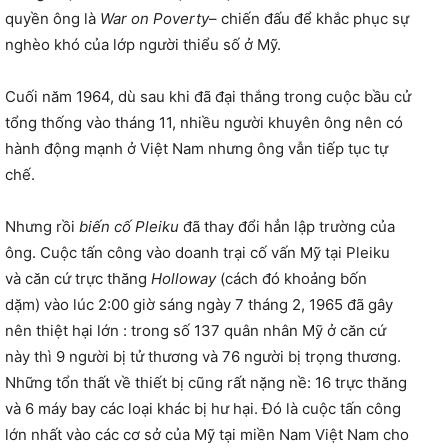
quyền ông là
War on Poverty
– chiến đấu để khắc phục sự
nghèo khó của lớp người thiểu số ở Mỹ.
Cuối năm 1964, dù sau khi đã đại thắng trong cuộc bầu cử
tổng thống vào tháng 11, nhiều người khuyên ông nên có
hành động mạnh ở Việt Nam nhưng ông vẫn tiếp tục tự
chế.
Nhưng rồi
biến cố Pleiku
đã thay đổi hẳn lập trường của
ông. Cuộc tấn công vào doanh trại cố vấn Mỹ tại Pleiku
và căn cứ trực thăng
Holloway
(cách đó khoảng bốn
dặm) vào lúc 2:00 giờ sáng ngày 7 tháng 2, 1965 đã gây
nên thiệt hại lớn : trong số 137 quân nhân Mỹ ở căn cứ
này thì 9 người bị tử thương và 76 người bị trọng thương.
Những tổn thất về thiết bị cũng rất nặng nề: 16 trực thăng
và 6 máy bay các loại khác bị hư hại. Đó là cuộc tấn công
lớn nhất vào các cơ sở của Mỹ tại miền Nam Việt Nam cho