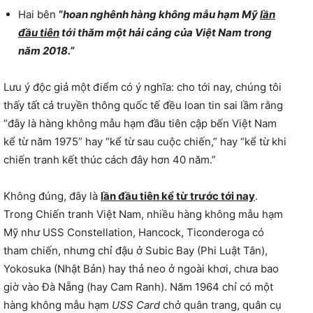
Hai bên
“
hoan nghênh hàng không mẫu hạm Mỹ
lần
đầu tiên
tới thăm một hải cảng của Việt Nam trong
năm 2018.”
Lưu ý độc giả một điểm có ý nghĩa: cho tới nay, chúng tôi
thấy tất cả truyền thông quốc tế đều loan tin sai lầm rằng
“đây là hàng không mẫu hạm đầu tiên cập bến Việt Nam
kể từ năm 1975” hay “kể từ sau cuộc chiến,” hay “kể từ khi
chiến tranh kết thúc cách đây hơn 40 năm.”
Không đúng, đây là
lần đầu tiên kể từ trước tới nay
.
Trong Chiến tranh Việt Nam, nhiều hàng không mẫu hạm
Mỹ như USS Constellation, Hancock, Ticonderoga có
tham chiến, nhưng chỉ đậu ở Subic Bay (Phi Luật Tân),
Yokosuka (Nhật Bản) hay thả neo ở ngoài khơi, chưa bao
giờ vào Đà Nẵng (hay Cam Ranh). Năm 1964 chỉ có một
hàng không mẫu hạm
USS Card
chở quân trang, quân cụ