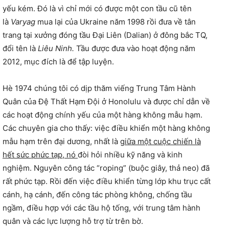
yếu kém. Đó là vì chỉ mới có được một con tầu cũ tên
là
Varyag
mua lại của Ukraine năm 1998 rồi đưa về tân
trang tại xưởng đóng tầu Đại Liên (Dalian) ở đông bắc TQ,
đổi tên là
Liêu Ninh.
Tầu được đưa vào hoạt động năm
2012, mục đích là để tập luyện.
Hè 1974 chúng tôi có dịp thăm viếng Trung Tâm Hành
Quân của Đệ Thất Hạm Đội ở Honolulu và được chỉ dẫn về
các hoạt động chính yếu của một hàng không mẫu hạm.
Các chuyên gia cho thấy: việc điều khiển một hàng không
mẫu hạm trên đại dương, nhất là
giữa một cuộc chiến là
hết sức phức tạp, nó
đòi hỏi nhiều kỹ năng và kinh
nghiệm. Nguyên công tác “roping” (buộc giây, thả neo) đã
rất phức tạp. Rồi đến việc điều khiển từng lớp khu trục cất
cánh, hạ cánh, đến công tác phòng không, chống tầu
ngầm, điều hợp với các tầu hộ tống, với trung tâm hành
quân và các lực lượng hỗ trợ từ trên bờ.