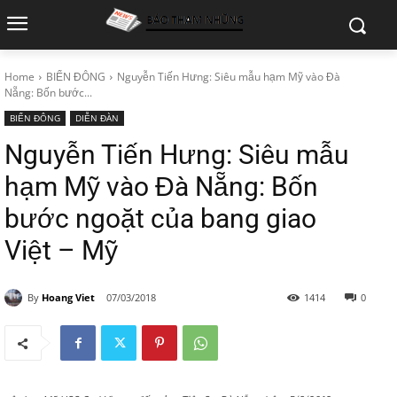
Home
BIỂN ĐÔNG
Nguyễn Tiến Hưng: Siêu mẫu hạm Mỹ vào Đà
Nẵng: Bốn bước...
BIỂN ĐÔNG
DIỄN ĐÀN
Nguyễn Tiến Hưng: Siêu mẫu
hạm Mỹ vào Đà Nẵng: Bốn
bước ngoặt của bang giao
Việt – Mỹ
By
Hoang Viet
07/03/2018
1414
0