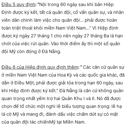
Điều 5 quy định
: “
Nội trong 60 ngày sau khi bản Hiệp
Định được ký kết, tất cả quân đội, cố vấn quân sự, và nhân
viên dân chính làm việc cho quân đội… phải được hoàn
toàn triệt thoái khỏi miền Nam Việt Nam…” Vì Hiệp định
được ký ngày 27 tháng 1 cho nên ngày 27 tháng Ba là hạn
chót của việc rút quân. Vào thời điểm ấy thì một số quân
đội Mỹ còn đóng ở Đà Nẵng.
Điều 6 của Hiệp định quy định thêm
: “
Các căn cứ quân sự
ở miền Nam Việt Nam của Hoa Kỳ và các quốc gia khác, đã
dẫn ở Điều Một, phải được giải tỏa trong hạn 60 ngày, sau
khi Hiệp định được ký kết.” Đà Nẵng là căn cứ không quân
quan trọng nhất yểm trợ hai Quân Khu I và II. Nó đã được
chọn để tổ chức một nghi lễ biểu tượng quan trọng: lễ hạ
lá cờ Mỹ và mang đi, đánh dấu việc chấm dứt sự có mặt
của quân đội tác chiếnMỹ tại Miền Nam.