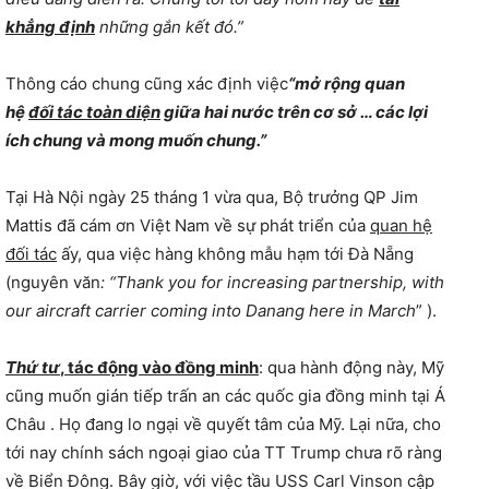
khẳng định
những gắn kết đó.”
Thông cáo chung cũng xác định việc
“mở rộng quan
hệ
đối tác toàn diện
giữa hai nước trên cơ sở … các lợi
ích chung và mong muốn chung.”
Tại Hà Nội ngày 25 tháng 1 vừa qua, Bộ trưởng QP Jim
Mattis đã cám ơn Việt Nam về sự phát triển của
quan hệ
đối tác
ấy, qua việc hàng không mẫu hạm tới Đà Nẵng
(nguyên văn
: “Thank you for increasing partnership, with
our aircraft carrier coming into Danang here in March
” ).
Thứ tư
, tác động vào đồng minh
: qua hành động này, Mỹ
cũng muốn gián tiếp trấn an các quốc gia đồng minh tại Á
Châu . Họ đang lo ngại về quyết tâm của Mỹ. Lại nữa, cho
tới nay chính sách ngoại giao của TT Trump chưa rõ ràng
về Biển Đông. Bây giờ, với việc tầu USS Carl Vinson cập