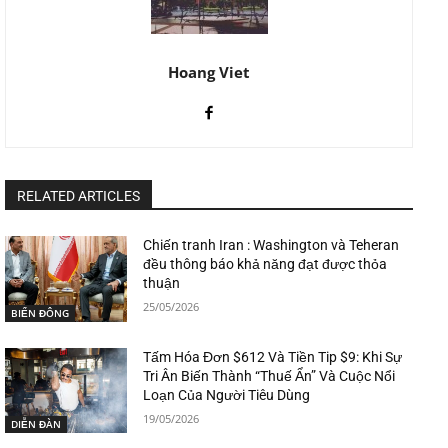
Hoang Viet
RELATED ARTICLES
Chiến tranh Iran : Washington và Teheran
đều thông báo khả năng đạt được thỏa
thuận
25/05/2026
BIỂN ĐÔNG
Tấm Hóa Đơn $612 Và Tiền Tip $9: Khi Sự
Tri Ân Biến Thành “Thuế Ẩn” Và Cuộc Nổi
Loạn Của Người Tiêu Dùng
19/05/2026
DIỄN ĐÀN