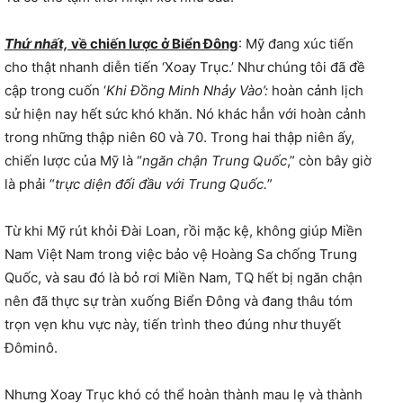
Thứ nhất,
về chiến lược ở Biển Đông
: Mỹ đang xúc tiến
cho thật nhanh diễn tiến ‘Xoay Trục.’ Như chúng tôi đã đề
cập trong cuốn ‘
Khi Đồng Minh Nhảy Vào’:
hoàn cảnh lịch
sử hiện nay hết sức khó khăn. Nó khác hẳn với hoàn cảnh
trong những thập niên 60 và 70. Trong hai thập niên ấy,
chiến lược của Mỹ là “
ngăn chận Trung Quốc
,” còn bây giờ
là phải “
trực diện đối đầu với Trung Quốc.
”
Từ khi Mỹ rút khỏi Đài Loan, rồi mặc kệ, không giúp Miền
Nam Việt Nam trong việc bảo vệ Hoàng Sa chống Trung
Quốc, và sau đó là bỏ rơi Miền Nam, TQ hết bị ngăn chận
nên đã thực sự tràn xuống Biển Đông và đang thâu tóm
trọn vẹn khu vực này, tiến trình theo đúng như thuyết
Đôminô.
Nhưng Xoay Trục khó có thể hoàn thành mau lẹ và thành