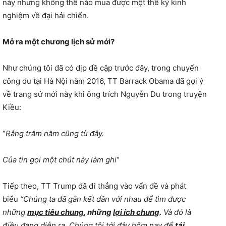
này nhưng không thể nào mua được một thế kỷ kinh
nghiệm về đại hải chiến.
Mở ra một chương lịch sử mới?
Như chúng tôi đã có dịp đề cập trước đây, trong chuyến
công du tại Hà Nội năm 2016, TT Barrack Obama đã gợi ý
về trang sử mới này khi ông trích Nguyễn Du trong truyện
Kiều:
“
Rằng trăm năm cũng từ đây.
Của tin gọi một chút này làm ghi
“
Tiếp theo, TT Trump đã đi thẳng vào vấn đề và phát
biểu
“Chúng ta đã gắn kết dần với nhau để tìm được
những
mục tiêu chung
, những
lợi ích chung
.
Và đó là
điều đang diễn ra. Chúng tôi tới đây hôm nay để
tái