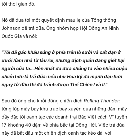
tới thời gian đó.
Nó đã đưa tới một quyết định mau lẹ của Tổng thống
Johnson để trả đũa. Ông nhóm họp Hội Đồng An Ninh
Quốc Gia và nói:
“Tôi đã gác khẩu súng ở phía trên lò sưởi và cất đạn ở
dưới hầm nhà từ lâu rồi, nhưng địch quân đang giết hại
người của ta… Hèn nhát đã đưa chúng ta vào nhiều cuộc
chiến hơn là trả đũa: nếu như Hoa kỳ đã mạnh dạn hơn
ngay từ đầu thì đã tránh được Thế Chiến I và II.”
Sau đó ông cho khởi động chiến dịch
Rolling Thunder
:
từng lớp máy bay khu trục bay xuyên qua những đám mây
dầy đặc tới oanh tạc các doanh trại Bắc Việt cách Vĩ tuyến
17 khoảng 40 dặm về phía bắc tại Đồng Hới. Việc trả đũa
này đã bắt đầu một chiến dịch oanh tạc kéo dài với