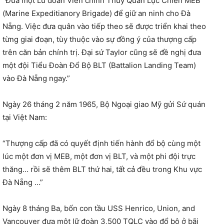
“Đưa một Lữ đoàn Viễn chinh Thủy Quân Lục Chiến MEB
(Marine Expeditianory Brigade) để giữ an ninh cho Đà
Nẵng. Việc đưa quân vào tiếp theo sẽ được triển khai theo
từng giai đoạn, tùy thuộc vào sự đồng ý của thượng cấp
trên căn bản chính trị. Đại sứ Taylor cũng sẽ đề nghị đưa
một đội Tiểu Đoàn Đổ Bộ BLT (Battalion Landing Team)
vào Đà Nẵng ngay.”
Ngày 26 tháng 2 năm 1965, Bộ Ngoại giao Mỹ gửi Sứ quán
tại Việt Nam:
“Thượng cấp đã có quyết định tiến hành đổ bộ cùng một
lúc một đơn vị MEB, một đơn vị BLT, và một phi đội trực
thăng… rồi sẽ thêm BLT thứ hai, tất cả đều trong Khu vực
Đà Nẵng …”
Ngày 8 tháng Ba, bốn con tầu USS Henrico, Union, and
Vancouver đưa một lữ đoàn 3,500 TQLC vào đổ bộ ở bãi