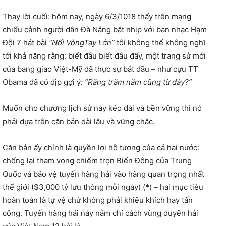
Thay lời cuối:
hôm nay, ngày 6/3/1018 thấy trên mạng
chiếu cảnh người dân Đà Nẵng bắt nhịp với ban nhạc Hạm
Đội 7 hát bài
“Nối VòngTay Lớn”
tôi không thể không nghĩ
tới khả năng rằng: biết đâu biết đâu đấy, một trang sử mới
của bang giao Việt-Mỹ đã thực sự bắt đầu – như cựu TT
Obama đã có dịp gợi ý
: “Rằng trăm năm cũng từ đây?”
Muốn cho chương lịch sử này kéo dài và bền vững thì nó
phải dựa trên căn bản dài lâu và vững chắc.
Căn bản ấy chính là quyền lợi hỗ tương của cả hai nước:
chống lại tham vọng chiếm trọn Biển Đông của Trung
Quốc và bảo vệ tuyến hàng hải vào hàng quan trọng nhất
thế giới ($3,000 tỷ lưu thông mỗi ngày) (
*
) – hai mục tiêu
hoàn toàn là tự vệ chứ không phải khiêu khích hay tấn
công. Tuyến hàng hải này nằm chỉ cách vùng duyên hải