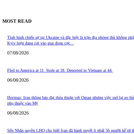
MOST READ
Tình hình chiến sự tại Ukraine và đặc biệt là trận địa phòng thủ không ph
Kyiv hiện đang rơi vào giai đoạn cực...
07/08/2026
Fled to America at 11. Stole at 18. Deported to Vietnam at 44.
06/08/2026
Hormuz: Iran thông báo đạt thỏa thuận với Oman nhưng việc mở lại eo bi
phụ thuộc vào Mỹ
06/08/2026
Sếp Nhân quyền LHQ cho biết Iran đã hành quyết ít nhất 56 người kể từ 