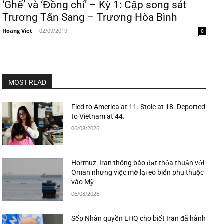
‘Ghế’ và ‘Đồng chí’ – Kỳ 1: Cặp song sát
Trương Tấn Sang – Trương Hòa Bình
Hoang Viet
-
02/09/2019
0
MOST READ
Fled to America at 11. Stole at 18. Deported
to Vietnam at 44.
06/08/2026
Hormuz: Iran thông báo đạt thỏa thuận với
Oman nhưng việc mở lại eo biển phụ thuộc
vào Mỹ
06/08/2026
Sếp Nhân quyền LHQ cho biết Iran đã hành