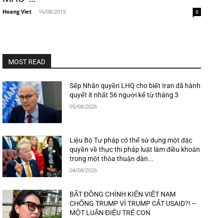
Hoang Viet
-
16/08/2019
0
MOST READ
Sếp Nhân quyền LHQ cho biết Iran đã hành
quyết ít nhất 56 người kể từ tháng 3
05/08/2026
Liệu Bộ Tư pháp có thể sử dụng một đặc
quyền về thực thi pháp luật làm điều khoản
trong một thỏa thuận dàn...
04/08/2026
BẤT ĐỒNG CHÍNH KIẾN VIỆT NAM
CHỐNG TRUMP VÌ TRUMP CẮT USAID?! –
MỘT LUẬN ĐIỆU TRẺ CON