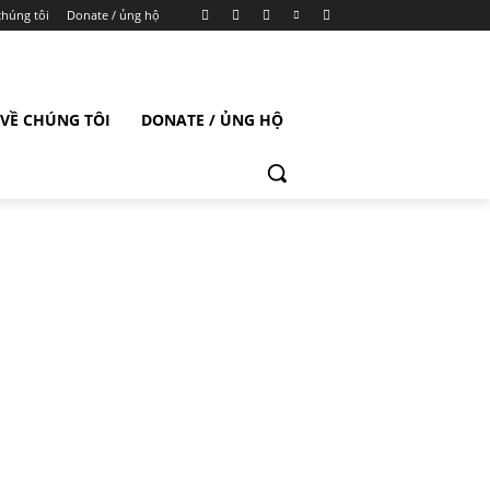
chúng tôi
Donate / ủng hộ
VỀ CHÚNG TÔI
DONATE / ỦNG HỘ