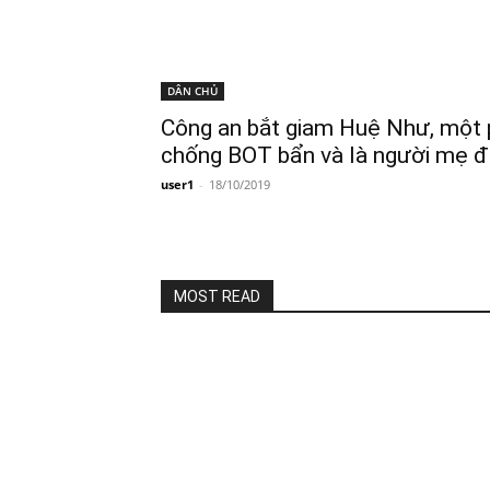
DÂN CHỦ
Công an bắt giam Huệ Như, một 
chống BOT bẩn và là người mẹ đ
user1
-
18/10/2019
MOST READ