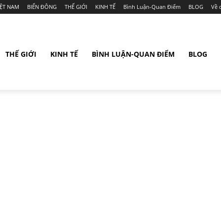
IỆT NAM
BIỂN ĐÔNG
THẾ GIỚI
KINH TẾ
Bình Luận-Quan Điểm
BLOG
Về 
THẾ GIỚI
KINH TẾ
BÌNH LUẬN-QUAN ĐIỂM
BLOG