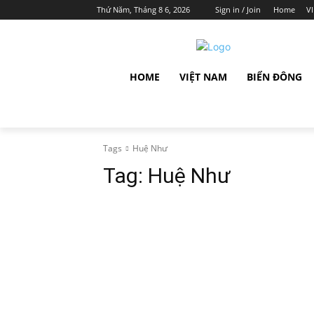
Thứ Năm, Tháng 8 6, 2026
Sign in / Join
Home
V
HOME
VIỆT NAM
BIỂN ĐÔNG
Tags
Huệ Như
Tag:
Huệ Như