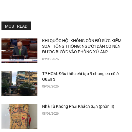
MOST READ
KHI QUỐC HỘI KHÔNG CÒN ĐỦ SỨC KIỂM
SOÁT TỔNG THỐNG: NGƯỜI DÂN CÓ NÊN
ĐƯỢC BƯỚC VÀO PHÒNG XỬ ÁN?
09/08/2026
TP.HCM: Đấu thầu cải tạo 9 chung cư cũ ở
Quận 3
09/08/2026
Nhà Tù Không Phải Khách Sạn (phần II)
08/08/2026