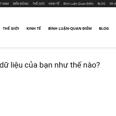
ỆT NAM
BIỂN ĐÔNG
THẾ GIỚI
KINH TẾ
Bình Luận-Quan Điểm
BLOG
Về c
THẾ GIỚI
KINH TẾ
BÌNH LUẬN-QUAN ĐIỂM
BLOG
dữ liệu của bạn như thế nào?