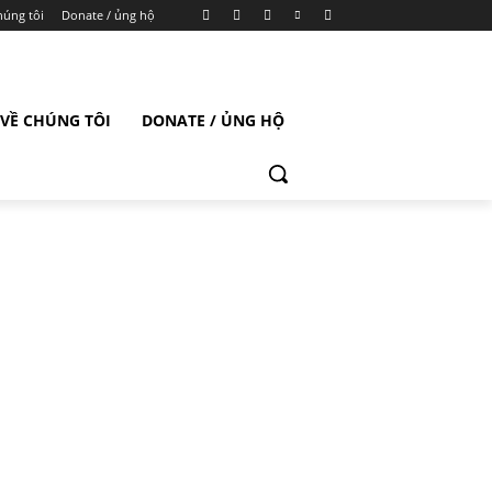
húng tôi
Donate / ủng hộ
VỀ CHÚNG TÔI
DONATE / ỦNG HỘ