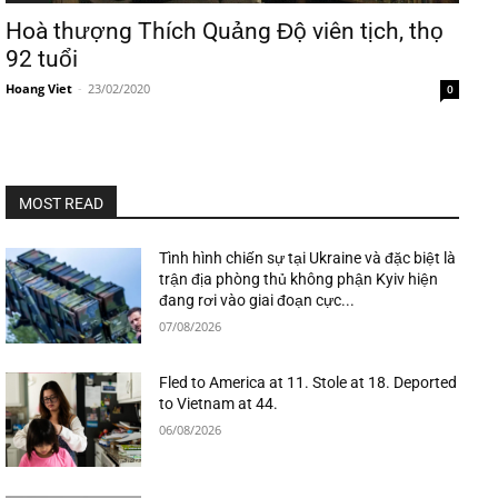
Hoà thượng Thích Quảng Độ viên tịch, thọ
92 tuổi
Hoang Viet
-
23/02/2020
0
MOST READ
Tình hình chiến sự tại Ukraine và đặc biệt là
trận địa phòng thủ không phận Kyiv hiện
đang rơi vào giai đoạn cực...
07/08/2026
Fled to America at 11. Stole at 18. Deported
to Vietnam at 44.
06/08/2026