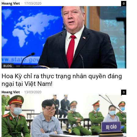
Hoang Viet
-
17/03/2020
0
BLOG
Hoa Kỳ chỉ ra thực trạng nhân quyền đáng
ngại tại Việt Nam!
Hoang Viet
-
13/03/2020
0