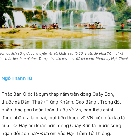
ách du lịch cũng được khuyên nên tới khác sau 10:30, vì lúc đó phía TQ mới xả
ớc, thác lúc đó mới đẹp. Trong hình lúc này thác đã có nước. Photo by Ngô Thanh
Ngô Thanh Tú
Thác Bản Giốc là cụm tháp nằm trên dòng Quây Sơn,
thuộc xã Đàm Thuỷ (Trùng Khánh, Cao Bằng). Trong đó,
phần thác phụ hoàn toàn thuộc về Vn, con thác chính
được phân ra làm hai, một bên thuộc về VN, còn nửa kia là
của TQ. Hay nói khác hơn, dòng Quây Sơn là “nước sông
ngăn đôi sơn hà”- Đưa em vào Hạ- Trầm Tử Thiêng.