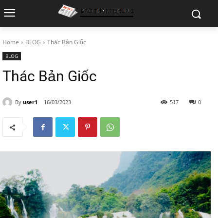
Home
BLOG
Thác Bản Giốc
BLOG
Thác Bản Giốc
By
user1
16/03/2023
517
0