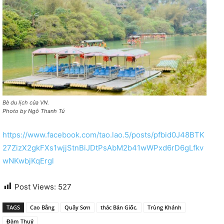
Bè du lịch của VN.
Photo by Ngô Thanh Tú
https://www.facebook.com/tao.lao.5/posts/pfbid0J48BTK
27ZizX2gkFXs1wjjStnBiJDtPsAbM2b41wWPxd6rD6gLfkv
wNKwbjKqErgl
Post Views:
527
TAGS
Cao Bằng
Quây Sơn
thác Bản Giốc.
Trùng Khánh
Đàm Thuỷ