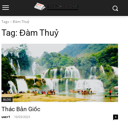
Tags
Đàm Thuỷ
Tag:
Đàm Thuỷ
BLOG
Thác Bản Giốc
user1
-
16/03/2023
0