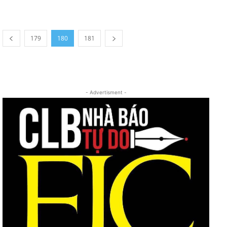
179
180
181
- Advertisment -