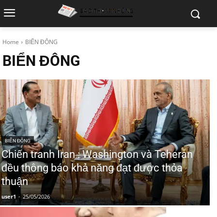
Home
BIỂN ĐÔNG
BIỂN ĐÔNG
BIỂN ĐÔNG
Chiến tranh Iran : Washington và Teheran
đều thông báo khả năng đạt được thỏa
thuận
user1
-
25/05/2026