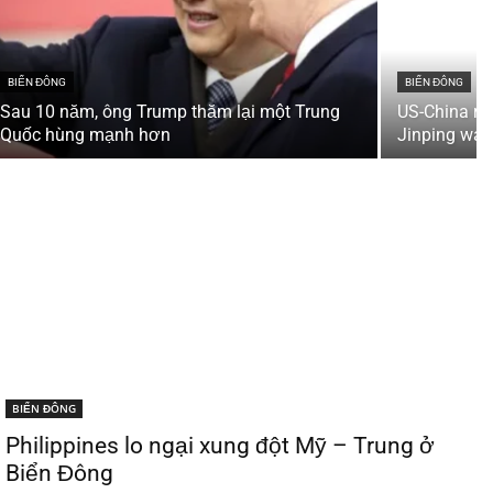
BIỂN ĐÔNG
BIỂN ĐÔNG
Sau 10 năm, ông Trump thăm lại một Trung
US-China re
Quốc hùng mạnh hơn
Jinping wa
BIỂN ĐÔNG
Philippines lo ngại xung đột Mỹ – Trung ở
Biển Đông