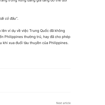
rang trong vùng đang gia tăng do thế đối
bãi cỏ đâu”
.
u lên ví dụ về việc Trung Quốc đã không
n Philippines thường trú, hay đã cho phép
 khi xua đuổi tàu thuyền của Philippines.
Next article