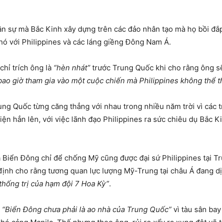
ân sự mà Bắc Kinh xây dựng trên các đảo nhân tạo mà họ bồi đắ
ó với Philippines và các láng giềng Đông Nam Á.
chỉ trích ông là
“hèn nhát”
trước Trung Quốc khi cho rằng ông 
bao giờ tham gia vào một cuộc chiến mà Philippines không thể t
ung Quốc từng căng thẳng với nhau trong nhiều năm trời vì các 
iện hẳn lên, với việc lãnh đạo Philippines ra sức chiêu dụ Bắc K
Biển Đông chỉ để chống Mỹ cũng được đại sứ Philippines tại Tr
 định cho rằng tương quan lực lượng Mỹ-Trung tại châu Á đang dị
thống trị của hạm đội 7 Hoa Kỳ”
.
g
“Biển Đông chưa phải là ao nhà của Trung Quốc”
vì tàu sân ba