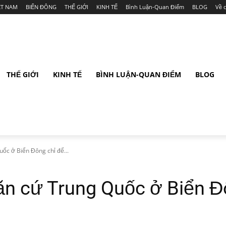
ỆT NAM
BIỂN ĐÔNG
THẾ GIỚI
KINH TẾ
Bình Luận-Quan Điểm
BLOG
Về 
THẾ GIỚI
KINH TẾ
BÌNH LUẬN-QUAN ĐIỂM
BLOG
uốc ở Biển Đông chỉ để...
Căn cứ Trung Quốc ở Biển 