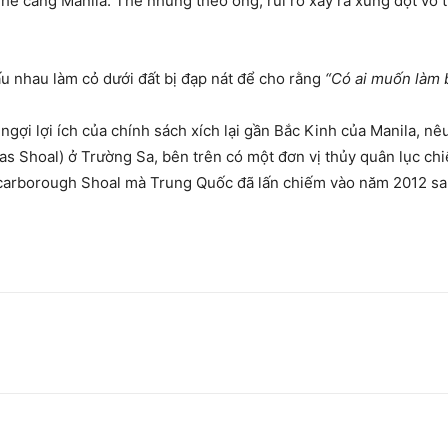
é cảng Manila. Thế nhưng theo ông, rủi ro xẩy ra xung đột võ t
u nhau làm cỏ dưới đất bị đạp nát để cho rằng
“Có ai muốn làm 
gợi lợi ích của chính sách xích lại gần Bắc Kinh của Manila, nê
Shoal) ở Trường Sa, bên trên có một đơn vị thủy quân lục chiế
Scarborough Shoal mà Trung Quốc đã lấn chiếm vào năm 2012 sau