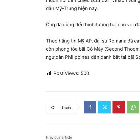
muốn nói đến chiếc USS Carl Vinson vừa gh
đầu Mỹ-Trung hiện nay.
Ông đã dùng đến hình tượng hai con voi đấ
Theo hãng tin Mỹ AP, đại sứ Romana đã ca n
còn phong tỏa bãi Cỏ Mây (Second Thoomas 
ngư dân Philippines đến đánh bắt tại bãi 
Post Views:
500
Share
Previous article