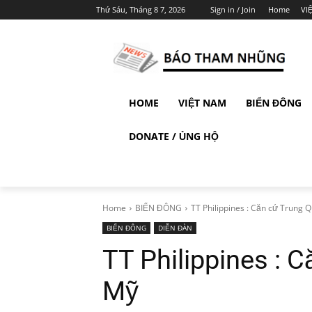
Thứ Sáu, Tháng 8 7, 2026
Sign in / Join
Home
VI
HOME
VIỆT NAM
BIỂN ĐÔNG
DONATE / ỦNG HỘ
Home
BIỂN ĐÔNG
TT Philippines : Căn cứ Trung Q
BIỂN ĐÔNG
DIỄN ĐÀN
TT Philippines : 
Mỹ