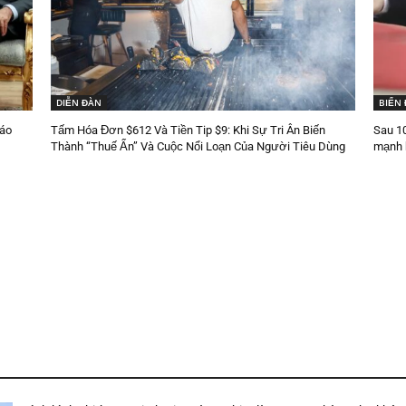
DIỄN ĐÀN
BIỂN
báo
Tấm Hóa Đơn $612 Và Tiền Tip $9: Khi Sự Tri Ân Biến
Sau 1
Thành “Thuế Ẩn” Và Cuộc Nổi Loạn Của Người Tiêu Dùng
mạnh