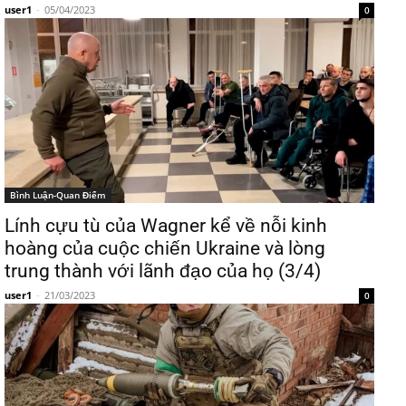
user1
-
05/04/2023
0
Bình Luận-Quan Điểm
Lính cựu tù của Wagner kể về nỗi kinh
hoàng của cuộc chiến Ukraine và lòng
trung thành với lãnh đạo của họ (3/4)
user1
-
21/03/2023
0