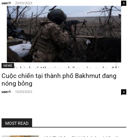
user1
-
20/03/2023
0
NEWS
Cuộc chiến tại thành phố Bakhmut đang
nóng bỏng
user1
-
16/03/2023
0
MOST READ