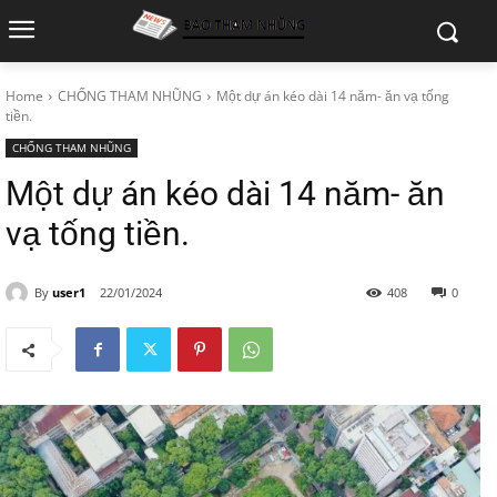
Home
CHỐNG THAM NHŨNG
Một dự án kéo dài 14 năm- ăn vạ tống
tiền.
CHỐNG THAM NHŨNG
Một dự án kéo dài 14 năm- ăn
vạ tống tiền.
By
user1
22/01/2024
408
0