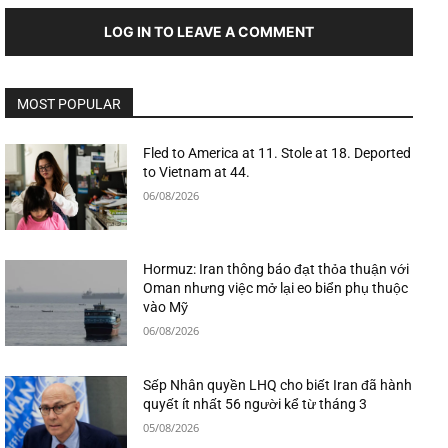
LOG IN TO LEAVE A COMMENT
MOST POPULAR
Fled to America at 11. Stole at 18. Deported
to Vietnam at 44.
06/08/2026
Hormuz: Iran thông báo đạt thỏa thuận với
Oman nhưng việc mở lại eo biển phụ thuộc
vào Mỹ
06/08/2026
Sếp Nhân quyền LHQ cho biết Iran đã hành
quyết ít nhất 56 người kể từ tháng 3
05/08/2026