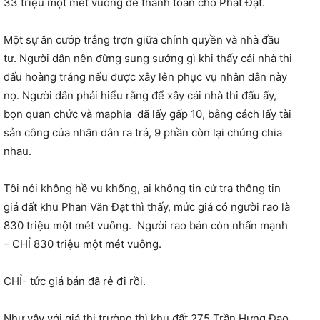
33 triệu một mét vuông để thanh toán cho Phát Đạt.
Một sự ăn cướp trắng trợn giữa chính quyền và nhà đầu
tư. Người dân nên đừng sung sướng gì khi thấy cái nhà thi
đấu hoàng tráng nếu được xây lên phục vụ nhân dân này
nọ. Người dân phải hiểu rằng để xây cái nhà thi đấu ấy,
bọn quan chức và maphia
đã lấy gấp 10, bằng cách lấy tài
sản công của nhân dân ra trả, 9 phần còn lại chúng chia
nhau.
Tôi nói không hề vu khống, ai không tin cứ tra thông tin
giá đất khu Phan Văn Đạt thì thấy, mức giá có người rao là
830 triệu một mét vuông.
Người rao bán còn nhấn mạnh
– CHỈ 830 triệu một mét vuông.
CHỈ- tức giá bán đã rẻ đi rồi.
Như vậy với giá thị trường thì khu đất 275 Trần Hưng Đạo