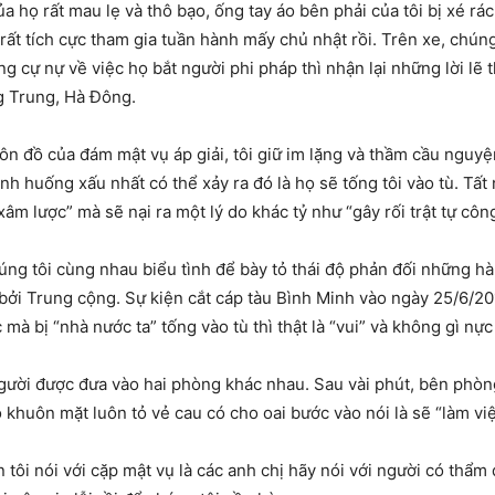
 họ rất mau lẹ và thô bạo, ống tay áo bên phải của tôi bị xé rá
rất tích cực tham gia tuần hành mấy chủ nhật rồi. Trên xe, chúng
g cự nự về việc họ bắt người phi pháp thì nhận lại những lời lẽ t
g Trung, Hà Đông.
ộ côn đồ của đám mật vụ áp giải, tôi giữ im lặng và thầm cầu ngu
 tình huống xấu nhất có thể xảy ra đó là họ sẽ tống tôi vào tù. Tất
âm lược” mà sẽ nại ra một lý do khác tỷ như “gây rối trật tự côn
úng tôi cùng nhau biểu tình để bày tỏ thái độ phản đối những hà
bởi Trung cộng. Sự kiện cắt cáp tàu Bình Minh vào ngày 25/6/201
 mà bị “nhà nước ta” tống vào tù thì thật là “vui” và không gì nực
 người được đưa vào hai phòng khác nhau. Sau vài phút, bên phòn
huôn mặt luôn tỏ vẻ cau có cho oai bước vào nói là sẽ “làm việc
tôi nói với cặp mật vụ là các anh chị hãy nói với người có thẩm 