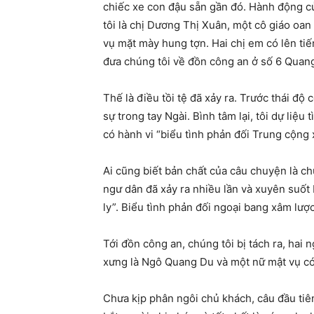
chiếc xe con đậu sẵn gần đó. Hành động của
tôi là chị Dương Thị Xuân, một cô giáo oan 
vụ mặt mày hung tợn. Hai chị em có lên tiến
đưa chúng tôi về đồn công an ở số 6 Quan
Thế là điều tồi tệ đã xảy ra. Trước thái đ
sự trong tay Ngài. Bình tâm lại, tôi dự liệu
có hành vi “biểu tình phản đối Trung cộng x
Ai cũng biết bản chất của câu chuyện là ch
ngư dân đã xảy ra nhiều lần và xuyên suốt 
ly”. Biểu tình phản đối ngoại bang xâm lược
Tới đồn công an, chúng tôi bị tách ra, hai
xưng là Ngô Quang Du và một nữ mật vụ có k
Chưa kịp phân ngôi chủ khách, câu đầu tiên 