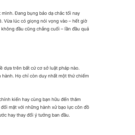
ột mình. Đang bụng bảo dạ chắc tối nay
. Vừa lúc có giọng nói vọng vào – hết giờ
c” không đầu cũng chẳng cuối – lần đầu quả
ề dựa trên bất cứ cơ sở luật pháp nào.
ền hành. Họ chỉ còn duy nhất một thứ chiếm
g chính kiến hay cùng bạn hữu đến thăm
ần đối mặt với những hành xử bạo lực côn đồ
ước hay thay đổi ý tưởng ban đầu.