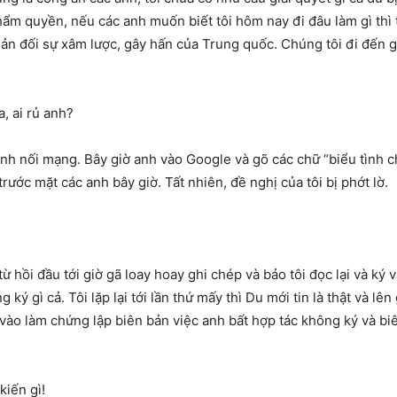
hẩm quyền, nếu các anh muốn biết tôi hôm nay đi đâu làm gì thì t
hản đối sự xâm lược, gây hấn của Trung quốc. Chúng tôi đi đến g
, ai rủ anh?
ính nối mạng. Bây giờ anh vào Google và gõ các chữ “biểu tình c
trước mặt các anh bây giờ. Tất nhiên, đề nghị của tôi bị phớt lờ.
từ hồi đầu tới giờ gã loay hoay ghi chép và bảo tôi đọc lại và ký v
ký gì cả. Tôi lặp lại tới lần thứ mấy thì Du mới tin là thật và lê
ào làm chứng lập biên bản việc anh bất hợp tác không ký và biên 
kiến gì!