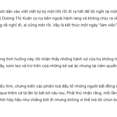
 dân vào viết viết ký ký một hồi rồi đi ra hết để tôi ngồi lại m
ị Dương Thị Xuân cự nự bên ngoài hành lang và không chịu ra về
g về nghỉ đi, ai cũng mệt rồi. Vậy là kết thúc một ngày “làm việ
ong tình huống này, tôi nhận thấy những hành xử của họ không h
hầy, lươn lẹo và trơ trẽn của những kẻ sai ác nhưng lại nắm quy
biểu tình, chứng kiến các phiên toà đấu tố những người bất đồn
 qua thêm cả tá lần bị bắt bớ câu lưu. Phải thú nhận rằng, mỗi l
 hồi hộp hầu như chẳng bớt đi nhưng không vì thế mà tôi chùn b