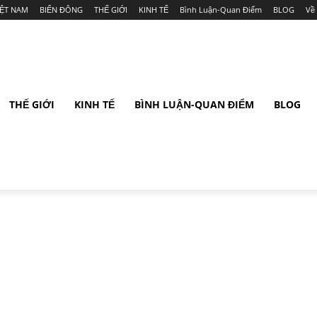
IỆT NAM
BIỂN ĐÔNG
THẾ GIỚI
KINH TẾ
Bình Luận-Quan Điểm
BLOG
Về
THẾ GIỚI
KINH TẾ
BÌNH LUẬN-QUAN ĐIỂM
BLOG