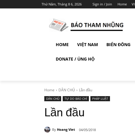
Thứ Năm, Tháng 8 6, 2026
Sign in / Join
Home
V
HOME
VIỆT NAM
BIỂN ĐÔNG
DONATE / ỦNG HỘ
Home
DÂN CHỦ
Lần đầu
DÂN CHỦ
TỰ DO BÁO CHÍ
PHÁP LUẬT
Lần đầu
By
Hoang Viet
04/05/2018