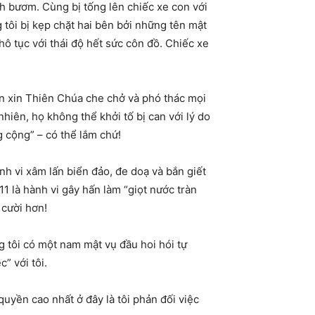
ch bươm. Cùng bị tống lên chiếc xe con với
 tôi bị kẹp chặt hai bên bởi những tên mật
hô tục với thái độ hết sức côn đồ. Chiếc xe
yện xin Thiên Chúa che chở và phó thác mọi
 nhiên, họ không thể khởi tố bị can với lý do
g cộng” – có thể lắm chứ!
nh vi xâm lấn biển đảo, đe doạ và bắn giết
1 là hành vi gây hấn làm “giọt nước tràn
 cười hơn!
g tôi có một nam mật vụ đầu hoi hói tự
” với tôi.
quyền cao nhất ở đây là tôi phản đối việc