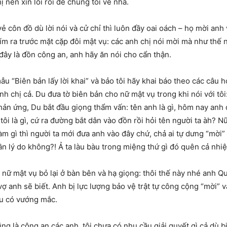
ị nên xin lỗi rồi để chúng tôi về nhà.
 côn đồ dù lời nói và cử chỉ thì luôn đầy oai oách – họ mời anh 
ím ra trước mặt cặp đôi mật vụ: các anh chị nói mời mà như thế n
ây là đồn công an, anh hãy ăn nói cho cẩn thận.
mẫu “Biên bản lấy lời khai” và bảo tôi hãy khai báo theo các câu h
nh chị cả. Du đưa tờ biên bản cho nữ mật vụ trong khi nói với tôi:
phản ứng, Du bắt đầu giọng thẩm vấn: tên anh là gì, hôm nay anh 
ên tôi là gì, cứ ra đường bắt dân vào đồn rồi hỏi tên người ta àh
àm gì thì người ta mới đưa anh vào đây chứ, chả ai tự dưng “mời” 
n lý do không?! Ả ta làu bàu trong miệng thứ gì đó quên cả nhiệ
nữ mật vụ bỏ lại ở bàn bên và hạ giọng: thôi thế này nhé anh Quyề
ợ anh sẽ biết. Anh bị lực lượng bảo vệ trật tự công cộng “mời” v
ếu có vướng mắc.
cũng là công an các anh, tôi chưa có nhu cầu giải quyết gì cả dù b