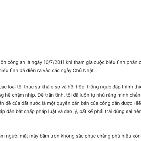
 đồn công an là ngày 10/7/2011 khi tham gia cuộc biểu tình phản 
 biểu tình đã diễn ra vào các ngày Chủ Nhật.
ác loại tôi thực sự khá e sợ và hồi hộp, trống ngực đập thình th
 hề chậm nhịp. Để trấn tĩnh, tôi đã luôn tự nhủ rằng mình chẳng 
 vấn đề của đất nước là một quyền căn bản của công dân được Hiế
áp dân bất chấp pháp luật và đạo lý, bất kể phải trái đúng sai n
 đám người mặt mày bặm trợn không sắc phục chẳng phù hiệu xôn