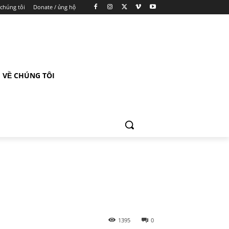
 chúng tôi
Donate / ủng hộ
VỀ CHÚNG TÔI
1395
0