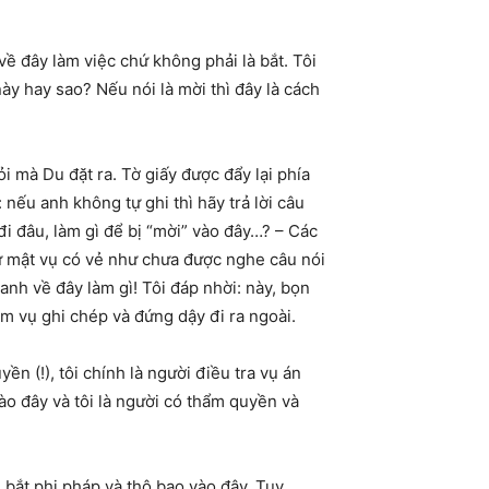
về đây làm việc chứ không phải là bắt. Tôi
ày hay sao? Nếu nói là mời thì đây là cách
ỏi mà Du đặt ra. Tờ giấy được đẩy lại phía
 nếu anh không tự ghi thì hãy trả lời câu
đi đâu, làm gì để bị “mời” vào đây…? – Các
? Nữ mật vụ có vẻ như chưa được nghe câu nói
anh về đây làm gì! Tôi đáp nhời: này, bọn
m vụ ghi chép và đứng dậy đi ra ngoài.
n (!), tôi chính là người điều tra vụ án
ào đây và tôi là người có thẩm quyền và
ị bắt phi pháp và thô bạo vào đây. Tuy