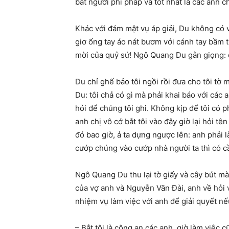
bắt người phi pháp và tốt nhất là các anh ch
Khác với đám mật vụ áp giải, Du không có vẻ
giơ ống tay áo nát bươm với cánh tay bầm t
mời của quỷ sứ! Ngô Quang Du gằn giọng: đ
Du chỉ ghế bảo tôi ngồi rồi đưa cho tôi tờ 
Du: tôi chả có gì mà phải khai báo với các a
hỏi để chúng tôi ghi. Không kịp để tôi có 
anh chị vô cớ bắt tôi vào đây giờ lại hỏi t
đó bao giờ, ả ta dựng ngược lên: anh phải l
cướp chúng vào cướp nhà người ta thì có cầ
Ngô Quang Du thu lại tờ giấy và cây bút mà 
của vợ anh và Nguyễn Văn Đài, anh về hỏi v
nhiệm vụ làm việc với anh để giải quyết n
– Bắt tôi là công an các anh, giờ làm việc 