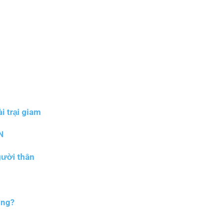
i trại giam
N
gười thân
ông?