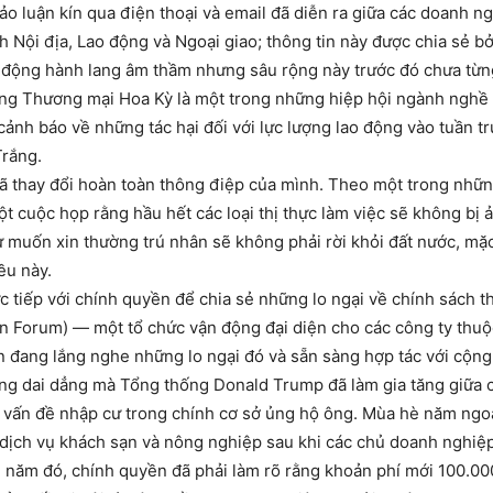
o luận kín qua điện thoại và email đã diễn ra giữa các doanh ng
 Nội địa, Lao động và Ngoại giao; thông tin này được chia sẻ bở
ận động hành lang âm thầm nhưng sâu rộng này trước đó chưa từn
ng Thương mại Hoa Kỳ là một trong những hiệp hội ngành nghề 
nh báo về những tác hại đối với lực lượng lao động vào tuần tr
Trắng.
đã thay đổi hoàn toàn thông điệp của mình. Theo một trong nhữ
t cuộc họp rằng hầu hết các loại thị thực làm việc sẽ không bị
ư muốn xin thường trú nhân sẽ không phải rời khỏi đất nước, m
ều này.
 tiếp với chính quyền để chia sẻ những lo ngại về chính sách th
on Forum) — một tổ chức vận động đại diện cho các công ty thu
ền đang lắng nghe những lo ngại đó và sẵn sàng hợp tác với cộn
hẳng dai dẳng mà Tổng thống Donald Trump đã làm gia tăng giữa
ề vấn đề nhập cư trong chính cơ sở ủng hộ ông. Mùa hè năm ngo
dịch vụ khách sạn và nông nghiệp sau khi các chủ doanh nghiệp
 năm đó, chính quyền đã phải làm rõ rằng khoản phí mới 100.000