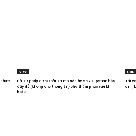
NEWS
CHÍNH
ề thực
Bộ Tư pháp dưới thời Trump nộp hồ sơ vụ Epstein bản
Tối c
đầy đủ (không che thông tin) cho thẩm phán sau khi
sinh,
Katie...