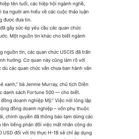
hiệp tên tuổi, các hiệp hội ngành nghề,
i ba người am hiểu về các cuộc thảo luận
g được đưa tin.
đã gây sức ép yêu cầu các quan chức
ước. Một nguồn tin khác cho biết ngành
ng nguồn tin, các quan chức USCIS đã trấn
 ảnh hưởng. Cơ quan này cũng làm rõ với
ặc dù các quan chức vẫn chưa ban hành văn
ẻ xanh,” bà Jennie Murray, chủ tịch Diễn
ộc danh sách Fortune 500 — cho biết.
g đồng doanh nghiệp Mỹ.” Việc nới lỏng lập
 cộng đồng doanh nghiệp – vốn phụ thuộc
ái, chính quyền đã thông báo tạm dừng các
 lên tiếng phản đối việc mất nhân công do
 USD đối với thị thực H-1B sẽ chỉ áp dụng