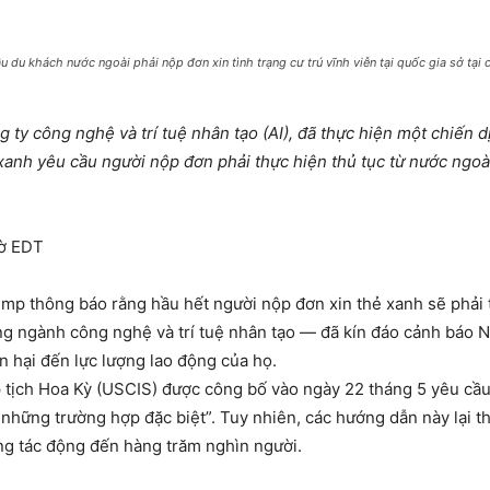
u khách nước ngoài phải nộp đơn xin tình trạng cư trú vĩnh viễn tại quốc gia sở tại 
 ty công nghệ và trí tuệ nhân tạo (AI), đã thực hiện một chiến
anh yêu cầu người nộp đơn phải thực hiện thủ tục từ nước ngoà
iờ EDT
p thông báo rằng hầu hết người nộp đơn xin thẻ xanh sẽ phải t
 ngành công nghệ và trí tuệ nhân tạo — đã kín đáo cảnh báo N
n hại đến lực lượng lao động của họ.
 tịch Hoa Kỳ (USCIS) được công bố vào ngày 22 tháng 5 yêu cầu
ừ những trường hợp đặc biệt”. Tuy nhiên, các hướng dẫn này lại th
ng tác động đến hàng trăm nghìn người.