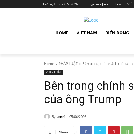
Thứ Tư, Tháng 8 5, 2026
Sign in / Join
Home
VIỆ
HOME
VIỆT NAM
BIỂN ĐÔNG
Home
PHÁP LUẬT
Bên trong chính sách thẻ xanh m
PHÁP LUẬT
Bên trong chính 
của ông Trump
By
user1
05/06/2026
Share