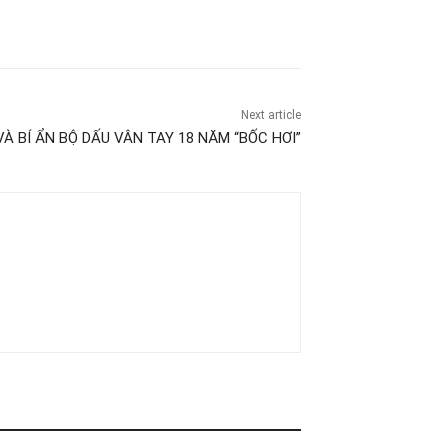
Next article
VÀ BÍ ẨN BỘ DẤU VÂN TAY 18 NĂM “BỐC HƠI”