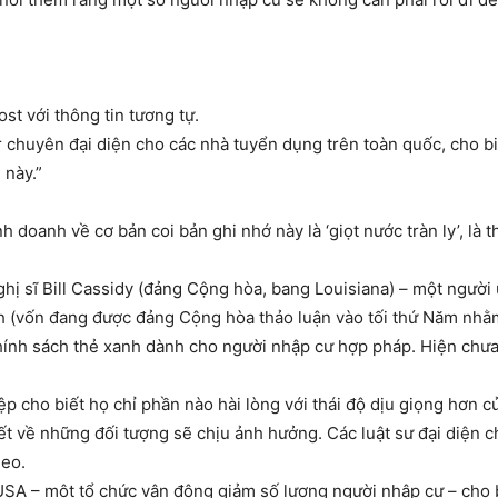
st với thông tin tương tự.
r chuyên đại diện cho các nhà tuyển dụng trên toàn quốc, cho bi
 này.”
h doanh về cơ bản coi bản ghi nhớ này là ‘giọt nước tràn ly’, là
hị sĩ Bill Cassidy (đảng Cộng hòa, bang Louisiana) – một ngườ
ch (vốn đang được đảng Cộng hòa thảo luận vào tối thứ Năm nhằm 
chính sách thẻ xanh dành cho người nhập cư hợp pháp. Hiện chưa
p cho biết họ chỉ phần nào hài lòng với thái độ dịu giọng hơn c
ết về những đối tượng sẽ chịu ảnh hưởng. Các luật sư đại diện 
heo.
A – một tổ chức vận động giảm số lượng người nhập cư – cho 