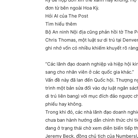
đơn từ bên ngoài Hoa Kỳ.
Hỏi AI của The Post
Tìm hiểu thêm
Bộ An ninh Nội địa cũng phản hồi tờ The Po
Chris Thomas, một luật sư di trú tại Denve
ghi nhớ vốn có nhiều khiếm khuyết rõ ràng
“Các lãnh đạo doanh nghiệp và hiệp hội kin
sang cho nhân viên ở các quốc gia khác.”
Vấn đề này đã lan đến Quốc hội. Thượng ng
trình một bản sửa đổi vào dự luật ngân sá
di trú liên bang) với mục đích đảo ngược 
phiếu hay không.
Trong khi đó, các nhà lãnh đạo doanh nghiệ
chưa ban hành hướng dẫn chính thức chi ti
đang ở trạng thái chờ xem diễn biến tiếp t
Jeremy Beck, đồng chủ tịch của NumbersUS