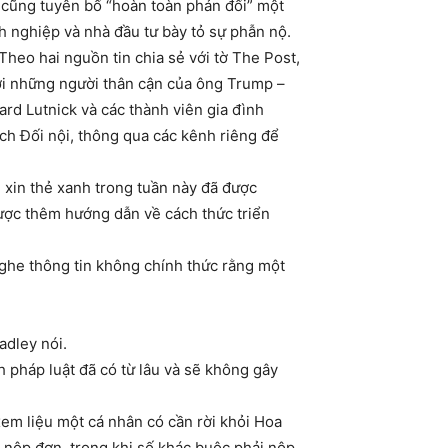
p cũng tuyên bố “hoàn toàn phản đối” một
h nghiệp và nhà đầu tư bày tỏ sự phẫn nộ.
Theo hai nguồn tin chia sẻ với tờ The Post,
với những người thân cận của ông Trump –
d Lutnick và các thành viên gia đình
ách Đối nội, thông qua các kênh riêng để
n xin thẻ xanh trong tuần này đã được
ược thêm hướng dẫn về cách thức triển
ghe thông tin không chính thức rằng một
adley nói.
 pháp luật đã có từ lâu và sẽ không gây
xem liệu một cá nhân có cần rời khỏi Hoa
 nộp đơn, trong khi số khác buộc phải nộp