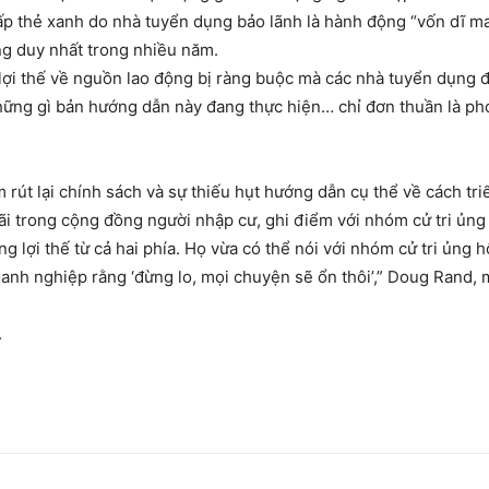
ấp thẻ xanh do nhà tuyển dụng bảo lãnh là hành động “vốn dĩ man
ng duy nhất trong nhiều năm.
ợi thế về nguồn lao động bị ràng buộc mà các nhà tuyển dụng đ
hững gì bản hướng dẫn này đang thực hiện… chỉ đơn thuần là phơi
 rút lại chính sách và sự thiếu hụt hướng dẫn cụ thể về cách tr
ãi trong cộng đồng người nhập cư, ghi điểm với nhóm cử tri ủng 
lợi thế từ cả hai phía. Họ vừa có thể nói với nhóm cử tri ủng hộ
 doanh nghiệp rằng ‘đừng lo, mọi chuyện sẽ ổn thôi’,” Doug Rand
.