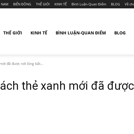
T NAM
BIỂN ĐÔNG
THẾ GIỚI
KINH TẾ
Bình Luận-Quan Điểm
BLOG
Về ch
THẾ GIỚI
KINH TẾ
BÌNH LUẬN-QUAN ĐIỂM
BLOG
ới đã được nới lỏng bất...
sách thẻ xanh mới đã được