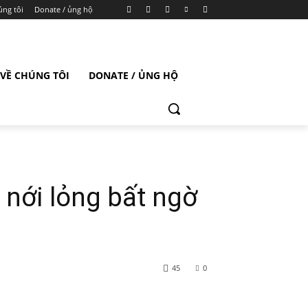
úng tôi
Donate / ủng hộ
VỀ CHÚNG TÔI
DONATE / ỦNG HỘ
 nới lỏng bất ngờ
45
0