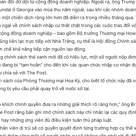
 phản đối dữ dội từ cộng đồng doanh nghiệp. Ngoài ra, ông Trum
yundai ở Georgia vào mùa thu năm ngoái, sau khi các nhóm doan
 một chiến dịch rộng lớn hơn đã diễn ra trong nhiều tháng qua. 
o ngại về chính sách nhập cư thắt chặt trong các cuộc trao đổi 
 cộng đồng doanh nghiệp – bao gồm Bộ trưởng Thương mại Howar
g liên lạc trực tiếp với Nhà Trắng, cụ thể là Hội đồng Chính s
n chế khả năng tiếp cận nguồn lao động.
ng chính sách thẻ xanh mới đã có hiệu lực, một số người nộp đơ
ó đang bị “tạm hoãn” cho đến khi các quan chức nhập cư nhận đ
ư chia sẻ với The Post.
h sách của Phòng Thương mại Hoa Kỳ, cho biết tổ chức này đã n
g bị yêu cầu phải quay trở về nước sở tại.
 khích chính quyền đưa ra những giải thích rõ ràng hơn,” ông Br
 Post rằng bản ghi nhớ chính sách này chỉ nhắc lại các quy định
 hay những ứng viên đủ điều kiện tuân thủ pháp luật.
hân viên di trú sẽ có quyền quyết định từng trường hợp cụ thể 
nói thêm rằng một số người nhập cư sẽ không cần phải rời đi để