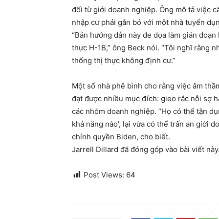
đối từ giới doanh nghiệp. Ông mô tả việc c
nhập cư phải gắn bó với một nhà tuyển dụ
“Bản hướng dẫn này đe dọa làm gián đoạn l
thực H-1B,” ông Beck nói. “Tôi nghĩ rằng n
thống thị thực không định cư.”
Một số nhà phê bình cho rằng việc âm thầm
đạt được nhiều mục đích: gieo rắc nỗi sợ h
các nhóm doanh nghiệp. “Họ có thể tận dụng 
khả năng nào’, lại vừa có thể trấn an giới
chính quyền Biden, cho biết.
Jarrell Dillard đã đóng góp vào bài viết này
Post Views:
64