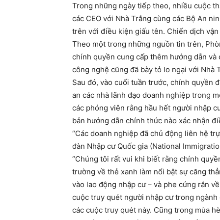
Trong những ngày tiếp theo, nhiều cuộc thả
các CEO với Nhà Trắng cùng các Bộ An ninh
trên với điều kiện giấu tên. Chiến dịch v
Theo một trong những nguồn tin trên, Phò
chính quyền cung cấp thêm hướng dẫn và cả
công nghệ cũng đã bày tỏ lo ngại với Nhà 
Sau đó, vào cuối tuần trước, chính quyền 
an các nhà lãnh đạo doanh nghiệp trong mộ
các phóng viên rằng hầu hết người nhập c
bản hướng dẫn chính thức nào xác nhận đi
“Các doanh nghiệp đã chủ động liên hệ trực
đàn Nhập cư Quốc gia (National Immigrati
“Chúng tôi rất vui khi biết rằng chính quy
trường về thẻ xanh làm nổi bật sự căng t
vào lao động nhập cư – và phe cứng rắn v
cuộc truy quét người nhập cư trong ngành 
các cuộc truy quét này. Cũng trong mùa hè