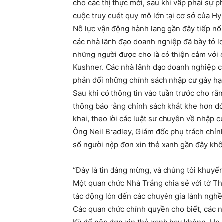
cho các thị thực mới, sau khi vấp phải sự
cuộc truy quét quy mô lớn tại cơ sở của H
Nỗ lực vận động hành lang gần đây tiếp nối
các nhà lãnh đạo doanh nghiệp đã bày tỏ l
những người được cho là có thiện cảm với
Kushner. Các nhà lãnh đạo doanh nghiệp cũn
phản đối những chính sách nhập cư gây hạ
Sau khi có thông tin vào tuần trước cho rằ
thông báo rằng chính sách khắt khe hơn đ
khai, theo lời các luật sư chuyên về nhập c
Ông Neil Bradley, Giám đốc phụ trách chín
số người nộp đơn xin thẻ xanh gần đây khôn
“Đây là tin đáng mừng, và chúng tôi khuyến
Một quan chức Nhà Trắng chia sẻ với tờ The
tác động lớn đến các chuyên gia lành nghề
Các quan chức chính quyền cho biết, các n
Kỳ để nộp đơn xin thẻ xanh hay không. Họ 