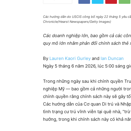
Các hướng dẫn do USCIS công bố ngày 22 tháng 5 yêu cầu d
Chronicle/Hearst Newspapers/Getty Images)
Các doanh nghiệp lớn, bao gồm cả các công
quy mô lớn nhằm phản đối chính sách thẻ x
By
Lauren Kaori Gurley
and
Ian Duncan
Ngày 5 tháng 6 năm 2026, lúc 5:00 sáng g
Trong những ngày sau khi chính quyền Trum
nghiệp Mỹ — bao gồm cả những người trong
chính quyền rằng chính sách này sẽ gây tổ
Các hướng dẫn của Cơ quan Di trú và Nhập
tình trạng cư trú vĩnh viễn tại quê nhà, “tr
hưởng, trong khi chính sách này có khả nă