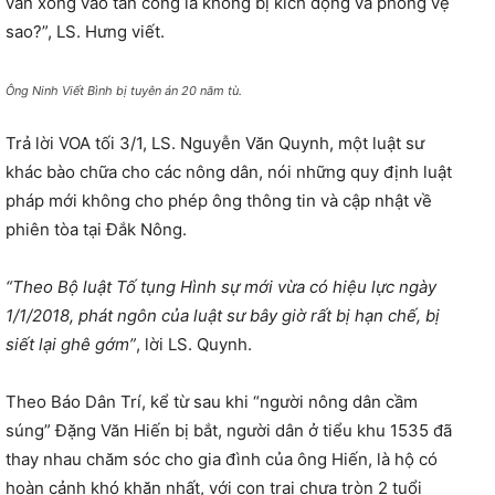
vẫn xông vào tấn công là không bị kích động và phòng vệ
sao?”, LS. Hưng viết.
Ông Ninh Viết Bình bị tuyên án 20 năm tù.
Trả lời VOA tối 3/1, LS. Nguyễn Văn Quynh, một luật sư
khác bào chữa cho các nông dân, nói những quy định luật
pháp mới không cho phép ông thông tin và cập nhật về
phiên tòa tại Đắk Nông.
“Theo Bộ luật Tố tụng Hình sự mới vừa có hiệu lực ngày
1/1/2018, phát ngôn của luật sư bây giờ rất bị hạn chế, bị
siết lại ghê gớm”
, lời LS. Quynh.
Theo Báo Dân Trí, kể từ sau khi “người nông dân cầm
súng” Đặng Văn Hiến bị bắt, người dân ở tiểu khu 1535 đã
thay nhau chăm sóc cho gia đình của ông Hiến, là hộ có
hoàn cảnh khó khăn nhất, với con trai chưa tròn 2 tuổi