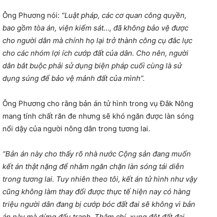
Ông Phương nói:
“Luật pháp, các cơ quan công quyền,
bao gồm tòa án, viện kiểm sát…, đã không bảo vệ được
cho người dân mà chính họ lại trở thành công cụ đắc lực
cho các nhóm lợi ích cướp đất của dân. Cho nên, người
dân bắt buộc phải sử dụng biện pháp cuối cùng là sử
dụng súng để bảo vệ mảnh đất của mình”.
Ông Phương cho rằng bản án tử hình trong vụ Đắk Nông
mang tính chất răn đe nhưng sẽ khó ngăn được làn sóng
nổi dậy của người nông dân trong tương lai.
“Bản án này cho thấy rõ nhà nước Cộng sản đang muốn
kết án thật nặng để nhằm ngăn chặn làn sóng tái diễn
trong tương lai. Tuy nhiên theo tôi, kết án tử hình như vậy
cũng không làm thay đổi được thực tế hiện nay có hàng
triệu người dân đang bị cướp bóc đất đai sẽ không vì bản
án này mà dừng đấu tranh. Thậm chí, xung đột đất đai