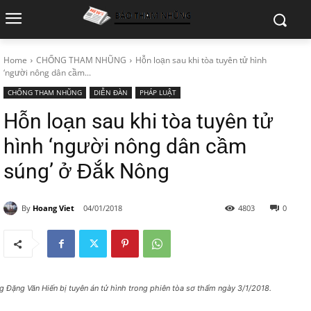
Home
CHỐNG THAM NHŨNG
Hỗn loạn sau khi tòa tuyên tử hình
‘người nông dân cầm...
CHỐNG THAM NHŨNG
DIỄN ĐÀN
PHÁP LUẬT
Hỗn loạn sau khi tòa tuyên tử
hình ‘người nông dân cầm
súng’ ở Đắk Nông
By
Hoang Viet
04/01/2018
4803
0
g Đặng Văn Hiến bị tuyên án tử hình trong phiên tòa sơ thẩm ngày 3/1/2018.