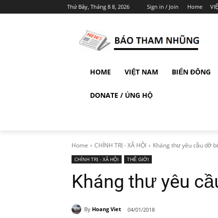
Thứ Bảy, Tháng 8 8, 2026
Sign in / Join
Home
VI
HOME
VIỆT NAM
BIỂN ĐÔNG
DONATE / ỦNG HỘ
Home
CHÍNH TRỊ - XÃ HỘI
Kháng thư yêu cầu dỡ b
CHÍNH TRỊ - XÃ HỘI
THẾ GIỚI
Kháng thư yêu cầ
By
Hoang Viet
04/01/2018