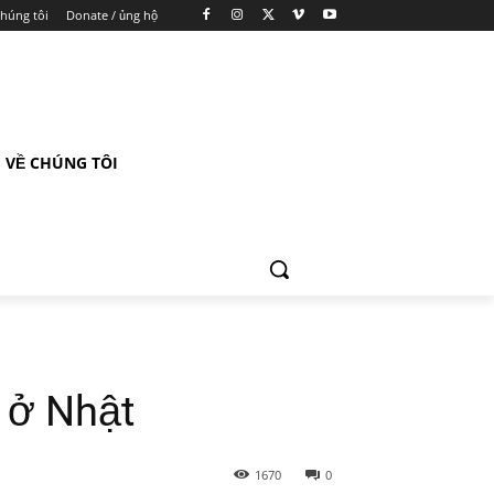
chúng tôi
Donate / ủng hộ
VỀ CHÚNG TÔI
 ở Nhật
1670
0