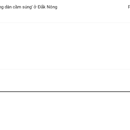
nông dân cầm súng’ ở Đắk Nông
P