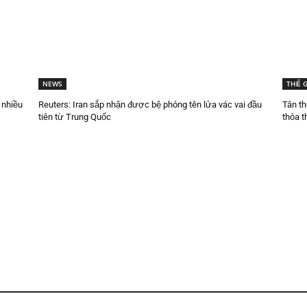
NEWS
THẾ G
 nhiều
Reuters: Iran sắp nhận được bệ phóng tên lửa vác vai đầu
Tân th
tiên từ Trung Quốc
thỏa t