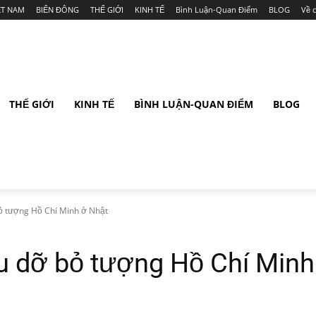
ỆT NAM
BIỂN ĐÔNG
THẾ GIỚI
KINH TẾ
Bình Luận-Quan Điểm
BLOG
Về 
THẾ GIỚI
KINH TẾ
BÌNH LUẬN-QUAN ĐIỂM
BLOG
ỏ tượng Hồ Chí Minh ở Nhật
u dỡ bỏ tượng Hồ Chí Minh