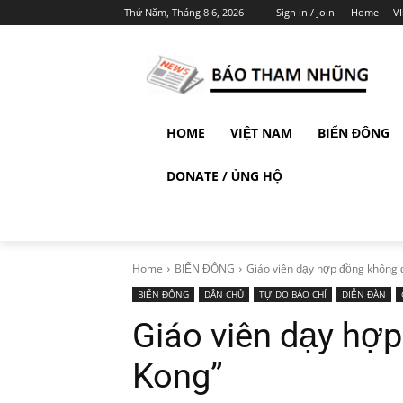
Thứ Năm, Tháng 8 6, 2026
Sign in / Join
Home
V
HOME
VIỆT NAM
BIỂN ĐÔNG
DONATE / ỦNG HỘ
Home
BIỂN ĐÔNG
Giáo viên dạy hợp đồng không đư
BIỂN ĐÔNG
DÂN CHỦ
TỰ DO BÁO CHÍ
DIỄN ĐÀN
Giáo viên dạy hợp
Kong”