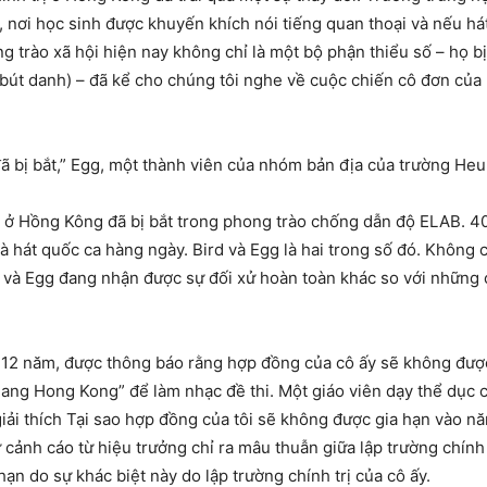
, nơi học sinh được khuyến khích nói tiếng quan thoại và nếu há
g trào xã hội hiện nay không chỉ là một bộ phận thiểu số – họ bị
 (bút danh) – đã kể cho chúng tôi nghe về cuộc chiến cô đơn của 
ã bị bắt,” Egg, một thành viên của nhóm bản địa của trường Heu
 ở Hồng Kông đã bị bắt trong phong trào chống dẫn độ ELAB. 40%
à hát quốc ca hàng ngày. Bird và Egg là hai trong số đó. Không
rd và Egg đang nhận được sự đối xử hoàn toàn khác so với những
 12 năm, được thông báo rằng hợp đồng của cô ấy sẽ không được
quang Hong Kong” để làm nhạc đề thi. Một giáo viên dạy thể dục 
iải thích Tại sao hợp đồng của tôi sẽ không được gia hạn vào năm
 cảnh cáo từ hiệu trưởng chỉ ra mâu thuẫn giữa lập trường chính 
n do sự khác biệt này do lập trường chính trị của cô ấy.