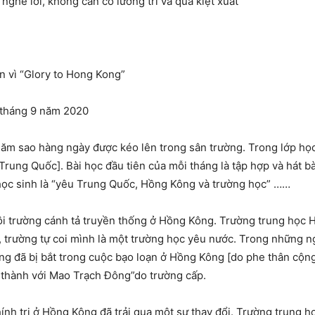
ghe lời, không cần có lương tri và quá kiệt xuất
n vì “Glory to Hong Kong”
 tháng 9 năm 2020
năm sao hàng ngày được kéo lên trong sân trường. Trong lớp học
Trung Quốc]. Bài học đầu tiên của mỗi tháng là tập hợp và hát 
ả học sinh là “yêu Trung Quốc, Hồng Kông và trường học” ……
ôi trường cánh tả truyền thống ở Hồng Kông. Trường trung học
 trường tự coi mình là một trường học yêu nước. Trong những ng
ng đã bị bắt trong cuộc bạo loạn ở Hồng Kông [do phe thân cộng
 thành với Mao Trạch Đông”do trường cấp.
ính trị ở Hồng Kông đã trải qua một sự thay đổi. Trường trung 