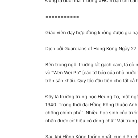
Đúng là dưới mái trường XHCN bạn chỉ cần n
===========
Giáo viên dạy hợp đồng không được gia hạ
Dịch bởi Guardians of Hong Kong Ngày 27
Bên trong ngôi trường lát gạch cam, lá cờ 
và “Wen Wei Po” [các tờ báo của nhà nước 
trên sân khấu. Quy tắc đầu tiên cho tất c
Đây là trường trung học Heung To, một ng
1940. Trong thời đại Hồng Kông thuộc Anh,
chống chính phủ”. Nhiều học sinh của trườ
nhận được cờ hiệu có dòng chữ “Mãi trung
Sau khi Hồng Kông thống nhất, cục diện ch