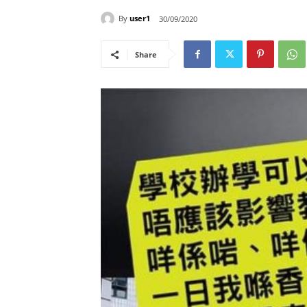
By
user1
30/09/2020
Share