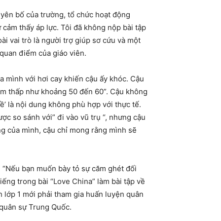
yên bố của trường, tổ chức hoạt động
 cảm thấy áp lực. Tôi đã không nộp bài tập
i vai trò là người trợ giúp sơ cứu và một
 quan điểm của giáo viên.
của mình với hơi cay khiến cậu ấy khóc. Cậu
điểm thấp như khoảng 50 đến 60”. Cậu không
đề’ là nội dung không phù hợp với thực tế.
ược so sánh với” đi vào vũ trụ “, nhưng cậu
ung của mình, cậu chỉ mong rằng mình sẽ
đề “Nếu bạn muốn bày tỏ sự căm ghét đối
ếng trong bài “Love China” làm bài tập về
h lớp 1 mới phải tham gia huấn luyện quân
t quân sự Trung Quốc.