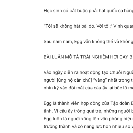
Học sinh có bắt buộc phải hát quốc ca hà
“Tôi sẽ không hát bài đó. Với tôi,” Vinh qu
Sau năm năm, Egg vẫn không thể và không m
BÀI LUẬN MÔ TẢ TRẢI NGHIỆM HƠI CAY B
Vào ngày diễn ra hoạt động tạo Chuỗi Người
người [ủng hộ dân chủ] “vàng” nhất trong t
nhìn kỹ vào đôi mắt của cậu ấy lại bộc lộ m
Egg là thành viên hợp đồng của Tập đoàn B
tình. Vì cậu ấy trông quá trẻ, những người
Egg luôn là người xông lên văn phòng hiệu
trưởng thành và có năng lực hơn nhiều so 