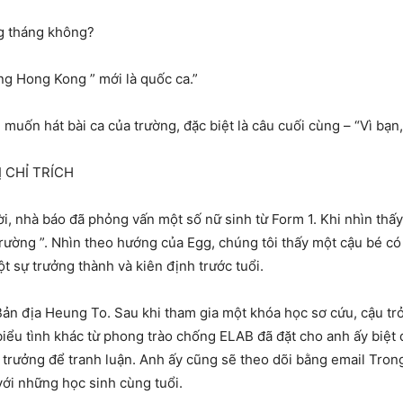
ng tháng không?
ang Hong Kong ” mới là quốc ca.”
uốn hát bài ca của trường, đặc biệt là câu cuối cùng – “Vì bạn
Ị CHỈ TRÍCH
, nhà báo đã phỏng vấn một số nữ sinh từ Form 1. Khi nhìn thấy E
rường ”. Nhìn theo hướng của Egg, chúng tôi thấy một cậu bé có 
ột sự trưởng thành và kiên định trước tuổi.
ản địa Heung To. Sau khi tham gia một khóa học sơ cứu, cậu tr
 biểu tình khác từ phong trào chống ELAB đã đặt cho anh ấy biệt 
 trưởng để tranh luận. Anh ấy cũng sẽ theo dõi bằng email Trong
với những học sinh cùng tuổi.