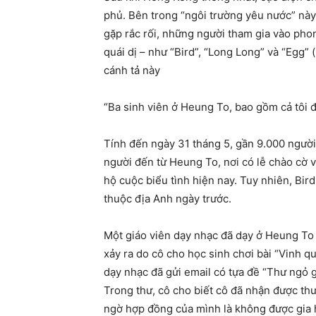
phủ. Bên trong “ngôi trường yêu nước” này
gặp rắc rối, những người tham gia vào phon
quái dị – như “Bird”, “Long Long” và “Egg”
cánh tả này
“Ba sinh viên ở Heung To, bao gồm cả tôi đ
Tính đến ngày 31 tháng 5, gần 9.000 người
người đến từ Heung To, nơi có lễ chào cờ v
hộ cuộc biểu tình hiện nay. Tuy nhiên, Bi
thuộc địa Anh ngày trước.
Một giáo viên dạy nhạc đã dạy ở Heung To
xảy ra do cô cho học sinh chơi bài “Vinh 
dạy nhạc đã gửi email có tựa đề “Thư ngỏ g
Trong thư, cô cho biết cô đã nhận được thư
ngờ hợp đồng của mình là không được gia hạ