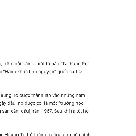
, trên mỗi bàn là một tờ báo “Tai Kung Po”
bài “Hành khúc tình nguyện” quốc ca TQ
 Heung To được thành lập vào những năm
ày đầu, nó được coi là một “trường học
 sản cầm đầu] năm 1967. Sau khi ra tù, họ
học Heung To trở thành trường ủng hộ chính