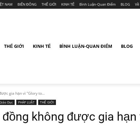
IỆT NAM
BIỂN ĐÔNG
THẾ GIỚI
KINH TẾ
Bình Luận-Quan Điểm
BLOG
Về
THẾ GIỚI
KINH TẾ
BÌNH LUẬN-QUAN ĐIỂM
BLOG
ợc gia hạn vì "Glory to...
Giáo Dục
PHÁP LUẬT
THẾ GIỚI
 đồng không được gia hạn v