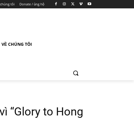
 chúng tôi
Donate / ủng hộ
VỀ CHÚNG TÔI
ì “Glory to Hong