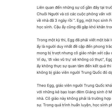
Liên quan đến những sự cố gần đây tại trư
Chuỗi Người và có các cuộc phỏng vấn với g
về nhà đã 3 ngày rồi ”. Egg, một học sinh 
học sinh. Cậu ấy cũng đã gặp khó khăn trong
Trong một kỳ thi, Egg đã phải viết một bài 
ấy là người duy nhất đề cập đến phong trà
mong bị trượt nhưng cô giáo nhận xét cậu đã
Ví dụ, ‘đi vào vũ trụ’ sẽ không có thực”, E
ấy không thực sự quan tâm đến kết quả thi 
không bị giáo viên người Trung Quốc đó dạ
Theo Egg, giáo viên người Trung Quốc khá 
với những kẻ bạo loạn đêm Giáng sinh ở Mo
nhà. Cô giáo này không phải là trường hợp 
sự. Trong quá trình huấn luyện, học sinh p