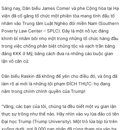
Sáng nay, Dân biểu James Comer và phe Cộng hòa tại Hạ
viện đã cố gắng tổ chức một phiên tòa mang tính đấu tố
nhắm vào Trung tâm Luật Nghèo đói miền Nam (Southern
Poverty Law Center – SPLC). Đây là một nỗ lực đáng
khinh bỉ nhằm bôi nhọ một trong những tổ chức hàng đầu
trong việc chống phân biệt chủng tộc và vạch trần băng
đảng KKK ở Mỹ, bằng cách đưa ra những cáo buộc gian
lận vô căn cứ.
Dân biểu Raskin đã không để yên cho điều đó, và ông đã
làm rõ ai mới là những tội phạm ĐÍCH THỰC: họ đang
nằm trong chính chính quyền của Trump!
“Vâng, các bạn của tôi, chúng ta đều biết một vụ gian lận
thực sự trông như thế nào. Hãy nhìn vào vụ lừa đảo có tên
Đại học Trump (Trump University). Một trò lừa bịp từ trên
xuống dưới, nơi 9.000 nạn nhân đã cùng tham gia vào ba