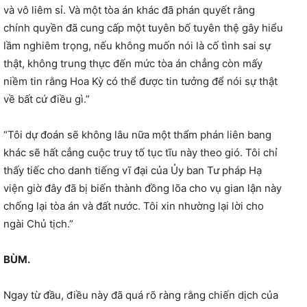
và vô liêm sỉ. Và một tòa án khác đã phán quyết rằng
chính quyền đã cung cấp một tuyên bố tuyên thệ gây hiểu
lầm nghiêm trọng, nếu không muốn nói là cố tình sai sự
thật, không trung thực đến mức tòa án chẳng còn mấy
niềm tin rằng Hoa Kỳ có thể được tin tưởng để nói sự thật
về bất cứ điều gì.”
“Tôi dự đoán sẽ không lâu nữa một thẩm phán liên bang
khác sẽ hất cẳng cuộc truy tố tục tĩu này theo gió. Tôi chỉ
thấy tiếc cho danh tiếng vĩ đại của Ủy ban Tư pháp Hạ
viện giờ đây đã bị biến thành đồng lõa cho vụ gian lận này
chống lại tòa án và đất nước. Tôi xin nhường lại lời cho
ngài Chủ tịch.”
BÙM.
Ngay từ đầu, điều này đã quá rõ ràng rằng chiến dịch của