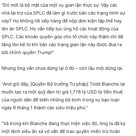
“Đó mới là bộ mặt của một vụ gian lận thực sự. Vậy các
nhà tài trợ của SPLC đã làm gì trước bản cáo trạng hình sự
này? Họ không hề xếp hàng để nộp đơn kiện tập thể hay
lên án SPLC. Họ vẫn tiếp tục ủng hộ các hoạt động của
SPLC. Các khoản quyên góp cho tổ chức này thậm chí đã
tăng lên kể từ khi bản cáo trạng gian lận này được đưa ra
bởi chính quyền Trump!”
Nhưng ông vẫn chưa dừng lại ở đó – còn lâu mới dừng lại.
“And giờ đây, [Quyền Bộ trưởng Tư pháp] Todd Blanche lại
muốn tạo ra một quỹ đen trị giá 1,776 tỷ USD từ tiền thuế
của người dân để biến những bộ binh trong vụ bạo loạn
ngày 6 tháng 1 thành các siêu triệu phú.”
“Và trong khi Blanche đang thực hiện việc đó, ông ta đã ký
một lệnh siêu ân xá vớ vẩn để trao quyền miễn trừ hoàn