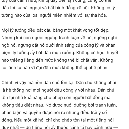
túy của cánh hữu, khi bị đẩy đến tận cùng, cũng có thể
dẫn tới sự bài ngoại và bất bình đẳng xã hội. Không có lý
tưởng nào của loài người miễn nhiễm với sự tha hóa.
Mọi lý tưởng đều bắt đầu bằng một khát vọng tốt đẹp.
Nhưng khi con người ngừng tranh luận về nó, ngừng nghi
ngờ nó, ngừng đặt nó dưới ánh sáng của công lý và phản
biện, lý tưởng ấy bắt đầu mục ruỗng. Không có học thuyết
nào thiêng liêng đến mức không thể bị chất vấn. Không
có lãnh tụ nào vĩ đại đến mức không thể bị phê phán.
Chính vì vậy mà nền dân chủ tồn tại. Dân chủ không phải
là hệ thống nơi mọi người đều đồng ý với nhau. Dân chủ
tồn tại nhờ khả năng cho phép con người bất đồng mà
không tiêu diệt nhau. Nó được nuôi dưỡng bởi tranh luận,
phản biện và quyền được nói ra những điều trái ý số
đông. Nếu một xã hội chỉ cho phép tồn tại một tiếng nói
duy nhất — dù tiếng nói ấy thuộc cánh tả hay cánh hữu —