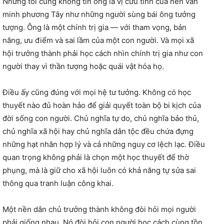
Nhưng tôi cũng không tin ông là vị cứu tinh của nền văn
minh phương Tây như những người sùng bái ông tưởng
tượng. Ông là một chính trị gia — với tham vọng, bản
năng, ưu điểm và sai lầm của một con người. Và mọi xã
hội trưởng thành phải học cách nhìn chính trị gia như con
người thay vì thần tượng hoặc quái vật hóa họ.
Điều ấy cũng đúng với mọi hệ tư tưởng. Không có học
thuyết nào đủ hoàn hảo để giải quyết toàn bộ bi kịch của
đời sống con người. Chủ nghĩa tự do, chủ nghĩa bảo thủ,
chủ nghĩa xã hội hay chủ nghĩa dân tộc đều chứa đựng
những hạt nhân hợp lý và cả những nguy cơ lệch lạc. Điều
quan trọng không phải là chọn một học thuyết để thờ
phụng, mà là giữ cho xã hội luôn có khả năng tự sửa sai
thông qua tranh luận công khai.
Một nền dân chủ trưởng thành không đòi hỏi mọi người
phải giống nhau. Nó đòi hỏi con người học cách cùng tồn