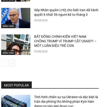
Sếp Nhân quyền LHQ cho biết Iran đã hành
quyết ít nhất 56 người kể từ tháng 3
05/08/2026
DÂN CHỦ
BẤT ĐỒNG CHÍNH KIẾN VIỆT NAM
CHỐNG TRUMP VÌ TRUMP CẮT USAID?! –
MỘT LUẬN ĐIỆU TRẺ CON
03/08/2026
DÂN CHỦ
MOST POPULAR
Tình hình chiến sự tại Ukraine và đặc biệt là
trận địa phòng thủ không phận Kyiv hiện
đang rơi vào giai đoạn cực...