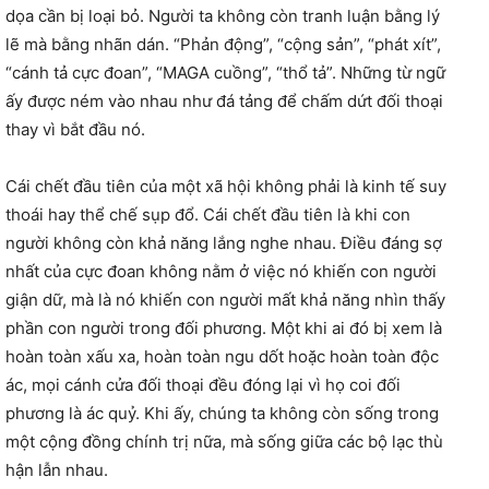
dọa cần bị loại bỏ. Người ta không còn tranh luận bằng lý
lẽ mà bằng nhãn dán. “Phản động”, “cộng sản”, “phát xít”,
“cánh tả cực đoan”, “MAGA cuồng”, “thổ tả”. Những từ ngữ
ấy được ném vào nhau như đá tảng để chấm dứt đối thoại
thay vì bắt đầu nó.
Cái chết đầu tiên của một xã hội không phải là kinh tế suy
thoái hay thể chế sụp đổ. Cái chết đầu tiên là khi con
người không còn khả năng lắng nghe nhau. Điều đáng sợ
nhất của cực đoan không nằm ở việc nó khiến con người
giận dữ, mà là nó khiến con người mất khả năng nhìn thấy
phần con người trong đối phương. Một khi ai đó bị xem là
hoàn toàn xấu xa, hoàn toàn ngu dốt hoặc hoàn toàn độc
ác, mọi cánh cửa đối thoại đều đóng lại vì họ coi đối
phương là ác quỷ. Khi ấy, chúng ta không còn sống trong
một cộng đồng chính trị nữa, mà sống giữa các bộ lạc thù
hận lẫn nhau.