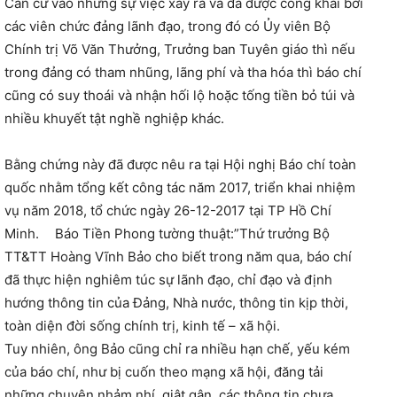
Căn cứ vào những sự việc xẩy ra và đã được công khai bởi
các viên chức đảng lãnh đạo, trong đó có Ủy viên Bộ
Chính trị Võ Văn Thưởng, Trưởng ban Tuyên giáo thì nếu
trong đảng có tham nhũng, lãng phí và tha hóa thì báo chí
cũng có suy thoái và nhận hối lộ hoặc tống tiền bỏ túi và
nhiều khuyết tật nghề nghiệp khác.
Bằng chứng này đã được nêu ra tại Hội nghị Báo chí toàn
quốc nhằm tổng kết công tác năm 2017, triển khai nhiệm
vụ năm 2018, tổ chức ngày 26-12-2017 tại TP Hồ Chí
Minh. Báo Tiền Phong tường thuật:”Thứ trưởng Bộ
TT&TT Hoàng Vĩnh Bảo cho biết trong năm qua, báo chí
đã thực hiện nghiêm túc sự lãnh đạo, chỉ đạo và định
hướng thông tin của Đảng, Nhà nước, thông tin kịp thời,
toàn diện đời sống chính trị, kinh tế – xã hội.
Tuy nhiên, ông Bảo cũng chỉ ra nhiều hạn chế, yếu kém
của báo chí, như bị cuốn theo mạng xã hội, đăng tải
những chuyện nhảm nhí, giật gân, các thông tin chưa