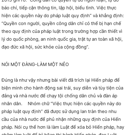
báo chí, tiếp cận thông tin, lập hội, biểu tình. Việc thực
hiện các quyền này do pháp luật quy định” và khẳng định:
“Quyền con người, quyền công dân chỉ có thể bị hạn chế
theo quy định của pháp luật trong trường hợp cần thiết vì
lý do quốc phòng, an ninh quốc gia, trật tự an toàn xã hội,
đạo đức xã hội, sức khỏe của cộng đồng”.
NÓI MỘT ĐÀNG-LÀM MỘT NẺO
Đúng là như vậy nhưng bài viết đã trích lại Hiến pháp để
biện minh cho hành động sai trái, suy diễn và tùy tiện của
đảng và nhà nước để chạy tội chống dân chủ và đàn áp
nhân dân. Nhóm chữ “Việc thực hiện các quyền này do
pháp luật quy định” đã được sử dụng lan tràn theo nhu
cầu của nhà nước để phủ nhận những quy định của Hiến
pháp. Nói cụ thể hơn là làm Luật để xóa bỏ Hiến pháp, hay
chậm làm luật để trì hõan thi hành Hiến pháp, đạo Luật