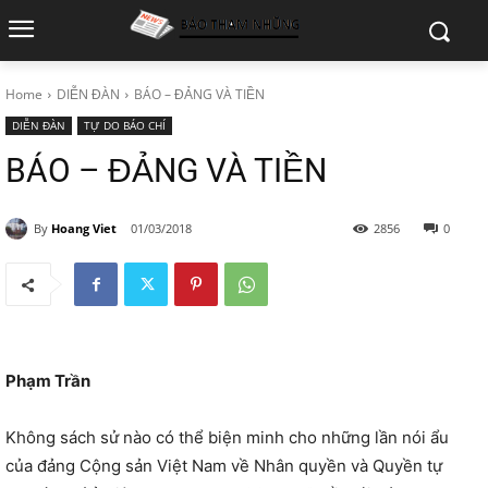
Home
DIỄN ĐÀN
BÁO – ĐẢNG VÀ TIỀN
DIỄN ĐÀN
TỰ DO BÁO CHÍ
BÁO – ĐẢNG VÀ TIỀN
By
Hoang Viet
01/03/2018
2856
0
Phạm Trần
Không sách sử nào có thể biện minh cho những lần nói ẩu
của đảng Cộng sản Việt Nam về Nhân quyền và Quyền tự