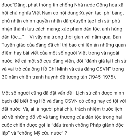
được”Đăng, phát thông tin chống Nhà nước Cộng hòa xã
hội chủ nghĩa Việt Nam có nội dung:Xuyên tạc, phỉ báng,
phủ nhận chính quyền nhân dân;Xuyên tạc lịch sử; phủ
nhận thành tựu cách mạng; xúc phạm dân tộc, anh hùng
dân tộc….” Vì vậy mà trong thời gian vài năm qua, Ban
Tuyên giáo của đảng đã chỉ thị báo chí lên án những quan
điểm hay bài viết của một số người Việt trong và ngoài
nước, kể cả một số cựu đảng viên, đòi “đánh giá lại lịch sử
và vai trò của ông Hồ Chí Minh và của đảng CSVN” trong
30 năm chiến tranh huynh đệ tương tàn (1945-1975).
Một số người cũng đã đặt vấn đề : Lịch sử cần được minh
bạch để biết ông Hồ và đảng CSVN có công hay có tội với
đất nước. Và, ai là người phải chịu trách nhiệm trước lịch
sử về những đổ vỡ và tang thương của dân tộc trong hai
cuộc chiến được gọi là “đấu tranh chống Pháp giành độc
lập” và “chống Mỹ cứu nước” ?