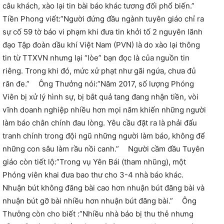
câu khách, xào lại tin bài báo khác tương đối phổ biến.”
Tiền Phong viết:”Người đứng đầu ngành tuyên giáo chỉ ra
sự cố 59 tờ báo vi phạm khi đưa tin khởi tố 2 nguyên lãnh
đạo Tập đoàn dầu khí Việt Nam (PVN) là do xào lại thông
tin từ TTXVN nhưng lại “lòe” bạn đọc là của nguồn tin
riêng. Trong khi đó, mức xử phạt như gãi ngứa, chưa đủ
răn đe.” Ông Thưởng nói:”Năm 2017, số lượng Phóng
Viên bị xử lý hình sự, bị bắt quả tang đang nhận tiền, vòi
vĩnh doanh nghiệp nhiều hơn mọi năm khiến những người
làm báo chân chính đau lòng. Yêu cầu đặt ra là phải đấu
tranh chính trong đội ngũ những người làm báo, không để
những con sâu làm rầu nồi canh.” Người cầm đầu Tuyên
giáo còn tiết lộ:”Trong vụ Yên Bái (tham nhũng), một
Phóng viên khai đưa bao thư cho 3-4 nhà báo khác.
Nhuận bút không đăng bài cao hơn nhuận bút đăng bài và
nhuận bút gỡ bài nhiều hơn nhuận bút đăng bài.” Ông
Thưởng còn cho biết :”Nhiều nhà báo bị thu thẻ nhưng