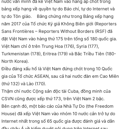
nước văn minh đã kê Việt Nam vào hàng áp chót trong
bảng xếp hạng về quyền tự do Báo chí, tự do Internet và
tự do Tôn giáo. Bằng chứng như trong Bảng xếp hạng
năm 2017 của Tổ chức Ký giả Không Biên giới (Reporters
Sans Frontières – Reporters Without Borders (RSF) đã
đặt Việt Nam vào hàng thứ 175 trên tổng số 180 quốc gia.
Việt Nam chỉ ở trên Trung Hoa (176), Syria (177),
Turkmenistan (178), Eritrea (179) và Bắc Triều Tiên (180-
North Korea).
Điều đáng xấu hổ là Việt Nam đứng chót trong 10 Quốc
gia của Tổ chức ASEAN, sau cả hai nước đàn em Cao Miên
(thứ 132) và Lào (170).
Thậm chí nước Cộng sản độc tài Cuba, đồng minh của
CSVN cũng được xếp thứ 173, trên Việt Nam 2 bậc.
Bên cạnh đó, một báo cáo của Nhà Tự Do (the Freedom
House) đã xếp Việt Nam vào nhóm 10 nước cản trở tự do
Internet nhất trong số 65 quốc gia được đánh giá và dẫn
đầu châu Á về kiểm duyệt nội dung trên Internet sau