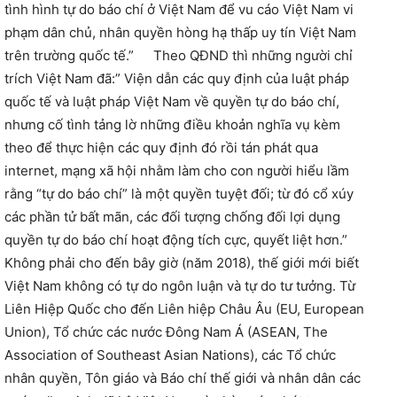
tình hình tự do báo chí ở Việt Nam để vu cáo Việt Nam vi
phạm dân chủ, nhân quyền hòng hạ thấp uy tín Việt Nam
trên trường quốc tế.” Theo QĐND thì những người chỉ
trích Việt Nam đã:” Viện dẫn các quy định của luật pháp
quốc tế và luật pháp Việt Nam về quyền tự do báo chí,
nhưng cố tình tảng lờ những điều khoản nghĩa vụ kèm
theo để thực hiện các quy định đó rồi tán phát qua
internet, mạng xã hội nhằm làm cho con người hiểu lầm
rằng “tự do báo chí” là một quyền tuyệt đối; từ đó cổ xúy
các phần tử bất mãn, các đối tượng chống đối lợi dụng
quyền tự do báo chí hoạt động tích cực, quyết liệt hơn.”
Không phải cho đến bây giờ (năm 2018), thế giới mới biết
Việt Nam không có tự do ngôn luận và tự do tư tưởng. Từ
Liên Hiệp Quốc cho đến Liên hiệp Châu Âu (EU, European
Union), Tổ chức các nước Đông Nam Á (ASEAN, The
Association of Southeast Asian Nations), các Tổ chức
nhân quyền, Tôn giáo và Báo chí thế giới và nhân dân các