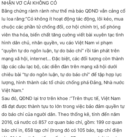
NHẬN VƠ CÁI KHÔNG CÓ
Bằng chứng rành rành như thế mà báo QĐND vẫn cảng cổ
lu loa rằng:”Có không ít hoạt động tác động, lôi kéo, mua
chuộc các phần tử chống đối, cơ hội chính trị, số phóng
viên tha hóa, biến chất tăng cường viết bài xuyên tạc tình
hình dân chủ, nhân quyền, vu cáo Việt Nam vi phạm
“quyền tự do ngôn luận, tự do báo chí” rồi tán phát trên
mạng xã hội, internet… Đặc biệt, các đối tượng còn thành
lập các câu lạc bộ, các diễn đàn trên mạng xã hội dưới
chiêu bài “tự do ngôn luận, tự do báo chí” để tập hợp lực
lượng, hình thành các tổ chức chống phá Đảng, Nhà nước
Việt Nam.”
Sau đó, QĐND lại trơ trẽn khoe :”Trên thực tế, Việt Nam
đã đạt được thành tựu to lớn trong việc bảo đảm quyền tự
do báo chí của người dân. Theo thống kê, tính đến năm
2016, cả nước có 857 cơ quan báo chí, gồm: 199 cơ quan
báo chí in, 658 tạp chí (trong đó có 105 báo, tạp chí điện