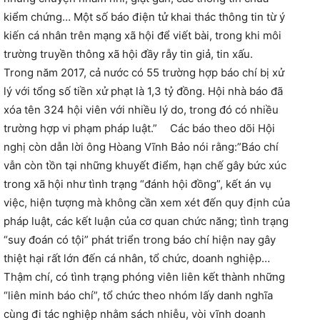
kiểm chứng… Một số báo điện tử khai thác thông tin từ ý
kiến cá nhân trên mạng xã hội để viết bài, trong khi môi
trường truyền thông xã hội đầy rẫy tin giả, tin xấu.
Trong năm 2017, cả nước có 55 trường hợp báo chí bị xử
lý với tổng số tiền xử phạt là 1,3 tỷ đồng. Hội nhà báo đã
xóa tên 324 hội viên với nhiều lý do, trong đó có nhiều
trường hợp vi phạm pháp luật.” Các báo theo dõi Hội
nghị còn dẫn lời ông Hòang Vĩnh Bảo nói rằng:”Báo chí
vẫn còn tồn tại những khuyết điểm, hạn chế gây bức xúc
trong xã hội như tình trạng “đánh hội đồng”, kết án vụ
việc, hiện tượng mà không cần xem xét đến quy định của
pháp luật, các kết luận của cơ quan chức năng; tình trạng
“suy đoán có tội” phát triển trong báo chí hiện nay gây
thiệt hại rất lớn đến cá nhân, tổ chức, doanh nghiệp…
Thậm chí, có tình trạng phóng viên liên kết thành những
“liên minh báo chí”, tổ chức theo nhóm lấy danh nghĩa
cùng đi tác nghiệp nhằm sách nhiễu, vòi vĩnh doanh