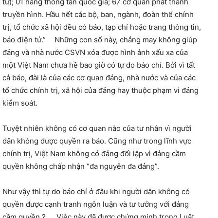
tử); 01 hãng thông tấn quốc gia; 67 cơ quan phát thanh
truyền hình. Hầu hết các bộ, ban, ngành, đoàn thể chính
trị, tổ chức xã hội đều có báo, tạp chí hoặc trang thông tin,
báo điện tử.” Những con số này, chẳng may không giúp
đảng và nhà nước CSVN xóa được hình ảnh xấu xa của
một Việt Nam chưa hề bao giờ có tự do báo chí. Bởi vì tất
cả báo, đài là của các cơ quan đảng, nhà nước và của các
tổ chức chính trị, xã hội của đảng hay thuộc phạm vi đảng
kiểm soát.
Tuyệt nhiên không có cơ quan nào của tư nhân vì người
dân không được quyền ra báo. Cũng như trong lĩnh vực
chính trị, Việt Nam không có đảng đối lập vì đảng cầm
quyền không chấp nhận “đa nguyên đa đảng”.
Như vậy thì tự do báo chí ở đâu khi người dân không có
quyền được cạnh tranh ngôn luận và tư tưởng với đảng
cầm quyền ? Việc này đã được chứng minh trong Luật