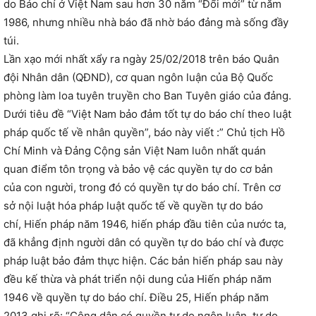
do Báo chí ở Việt Nam sau hơn 30 năm “Đổi mới” từ năm
1986, nhưng nhiều nhà báo đã nhờ báo đảng mà sống đầy
túi.
Lần xạo mới nhất xẩy ra ngày 25/02/2018 trên báo Quân
đội Nhân dân (QĐND), cơ quan ngôn luận của Bộ Quốc
phòng làm loa tuyên truyền cho Ban Tuyên giáo của đảng.
Dưới tiêu đề “Việt Nam bảo đảm tốt tự do báo chí theo luật
pháp quốc tế về nhân quyền”, báo này viết :” Chủ tịch Hồ
Chí Minh và Đảng Cộng sản Việt Nam luôn nhất quán
quan điểm tôn trọng và bảo vệ các quyền tự do cơ bản
của con người, trong đó có quyền tự do báo chí. Trên cơ
sở nội luật hóa pháp luật quốc tế về quyền tự do báo
chí, Hiến pháp năm 1946, hiến pháp đầu tiên của nước ta,
đã khẳng định người dân có quyền tự do báo chí và được
pháp luật bảo đảm thực hiện. Các bản hiến pháp sau này
đều kế thừa và phát triển nội dung của Hiến pháp năm
1946 về quyền tự do báo chí. Điều 25, Hiến pháp năm
2013 ghi rõ: “Công dân có quyền tự do ngôn luận, tự do