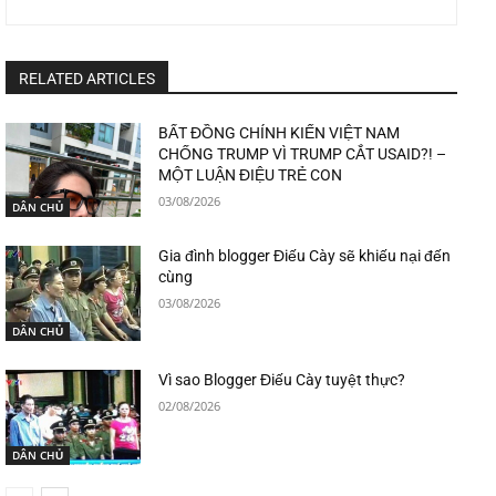
RELATED ARTICLES
BẤT ĐỒNG CHÍNH KIẾN VIỆT NAM
CHỐNG TRUMP VÌ TRUMP CẮT USAID?! –
MỘT LUẬN ĐIỆU TRẺ CON
03/08/2026
DÂN CHỦ
Gia đình blogger Điếu Cày sẽ khiếu nại đến
cùng
03/08/2026
DÂN CHỦ
Vì sao Blogger Điếu Cày tuyệt thực?
02/08/2026
DÂN CHỦ