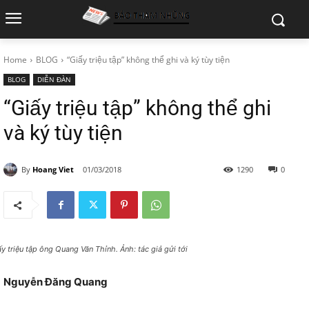
Home
BLOG
“Giấy triệu tập” không thể ghi và ký tùy tiện
BLOG
DIỄN ĐÀN
“Giấy triệu tập” không thể ghi
và ký tùy tiện
By
Hoang Viet
01/03/2018
1290
0
ấy triệu tập ông Quang Văn Thỉnh. Ảnh: tác giả gửi tới
Nguyễn Đăng Quang