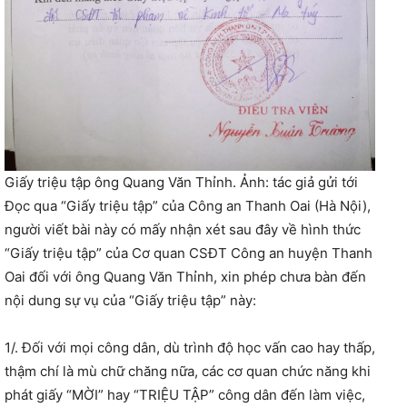
Giấy triệu tập ông Quang Văn Thỉnh. Ảnh: tác giả gửi tới
Đọc qua “Giấy triệu tập” của Công an Thanh Oai (Hà Nội),
người viết bài này có mấy nhận xét sau đây về hình thức
“Giấy triệu tập” của Cơ quan CSĐT Công an huyện Thanh
Oai đối với ông Quang Văn Thỉnh, xin phép chưa bàn đến
nội dung sự vụ của “Giấy triệu tập” này:
1/. Đối với mọi công dân, dù trình độ học vấn cao hay thấp,
thậm chí là mù chữ chăng nữa, các cơ quan chức năng khi
phát giấy “MỜI” hay “TRIỆU TẬP” công dân đến làm việc,