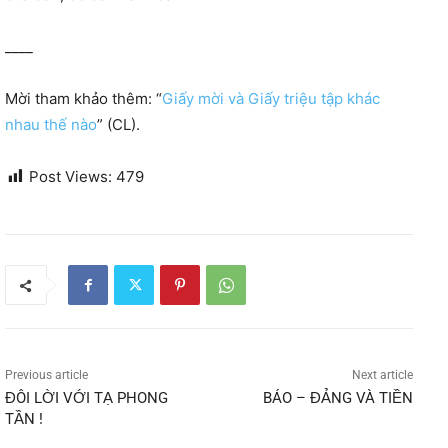
____
Mời tham khảo thêm: “
Giấy mời và Giấy triệu tập khác
nhau thế nào
” (CL).
Post Views:
479
Previous article
Next article
ĐÔI LỜI VỚI TẠ PHONG
BÁO – ĐẢNG VÀ TIỀN
TẦN !