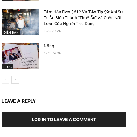
Tấm Hóa Đơn $612 Và Tiền Tip $9: Khi Sự
Tri Ân Biến Thành “Thuế Ẩn” Và Cuộc Nổi
Loạn Của Người Tiêu Dùng
19/05/2026
DIỄN ĐÀN
Nặng
18/05/2026
BLOG
LEAVE A REPLY
LOG IN TO LEAVE A COMMENT