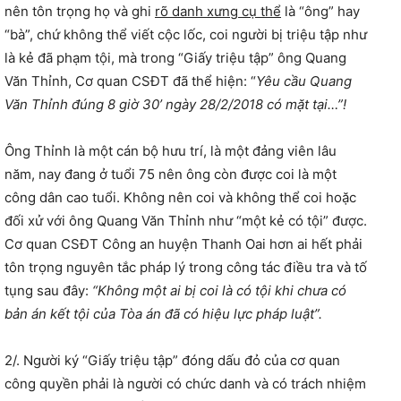
nên tôn trọng họ và ghi
rõ danh xưng cụ thể
là “ông” hay
“bà”, chứ không thể viết cộc lốc, coi người bị triệu tập như
là kẻ đã phạm tội, mà trong “Giấy triệu tập” ông Quang
Văn Thỉnh, Cơ quan CSĐT đã thể hiện: “
Yêu cầu Quang
Văn Thỉnh đúng 8 giờ 30’ ngày 28/2/2018 có mặt tại…”!
Ông Thỉnh là một cán bộ hưu trí, là một đảng viên lâu
năm, nay đang ở tuổi 75 nên ông còn được coi là một
công dân cao tuổi. Không nên coi và không thể coi hoặc
đối xử với ông Quang Văn Thỉnh như “một kẻ có tội” được.
Cơ quan CSĐT Công an huyện Thanh Oai hơn ai hết phải
tôn trọng nguyên tắc pháp lý trong công tác điều tra và tố
tụng sau đây:
“Không một ai bị coi là có tội khi chưa có
bản án kết tội của Tòa án đã có hiệu lực pháp luật”.
2/. Người ký “Giấy triệu tập” đóng dấu đỏ của cơ quan
công quyền phải là người có chức danh và có trách nhiệm