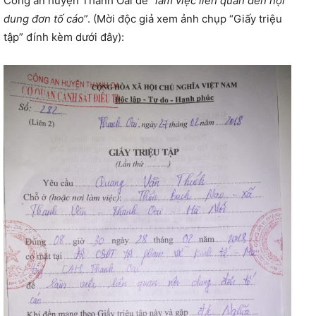
Công an huyện Thanh Oai để “
làm việc liên quan đến nội
dung đơn tố cáo
”. (Mời độc giả xem ảnh chụp “Giấy triệu
tập” đính kèm dưới đây):