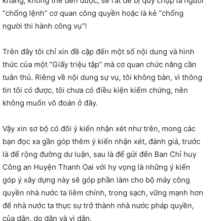
kháng, không thể đến được, sẽ rất dễ bị quy chụp là người
“chống lệnh” cơ quan công quyền hoặc là kẻ “chống
người thi hành công vụ”!
Trên đây tôi chỉ xin đề cập đến một số nội dung và hình
thức của một “Giấy triệu tập” mà cơ quan chức năng cần
tuân thủ. Riêng về nội dung sự vụ, tôi không bàn, vì thông
tin tôi có được, tôi chưa có điều kiện kiểm chứng, nên
không muốn võ đoán ở đây.
Vậy xin sơ bộ có đôi ý kiến nhận xét như trên, mong các
bạn đọc xa gần góp thêm ý kiến nhận xét, đánh giá, trước
là để rộng đường dư luận, sau là để gửi đến Ban Chỉ huy
Công an Huyện Thanh Oai với hy vọng là những ý kiến
góp ý xây dựng này sẽ góp phần làm cho bộ máy công
quyền nhà nước ta liêm chính, trong sạch, vững mạnh hơn
để nhà nước ta thực sự trở thành nhà nước pháp quyền,
của dân, do dân và vì dân.