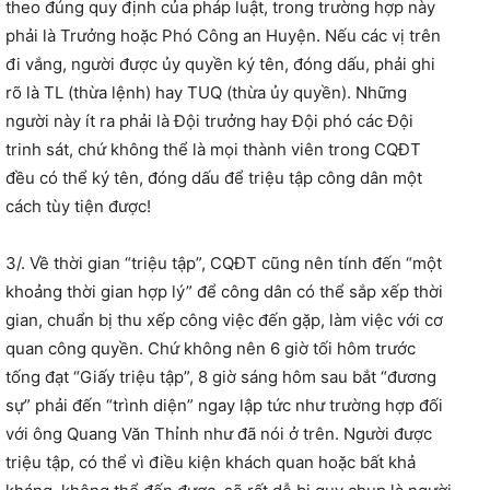
theo đúng quy định của pháp luật, trong trường hợp này
phải là Trưởng hoặc Phó Công an Huyện. Nếu các vị trên
đi vắng, người được ủy quyền ký tên, đóng dấu, phải ghi
rõ là TL (thừa lệnh) hay TUQ (thừa ủy quyền). Những
người này ít ra phải là Đội trưởng hay Đội phó các Đội
trinh sát, chứ không thể là mọi thành viên trong CQĐT
đều có thể ký tên, đóng dấu để triệu tập công dân một
cách tùy tiện được!
3/. Về thời gian “triệu tập”, CQĐT cũng nên tính đến “một
khoảng thời gian hợp lý” để công dân có thể sắp xếp thời
gian, chuẩn bị thu xếp công việc đến gặp, làm việc với cơ
quan công quyền. Chứ không nên 6 giờ tối hôm trước
tống đạt “Giấy triệu tập”, 8 giờ sáng hôm sau bắt “đương
sự” phải đến “trình diện” ngay lập tức như trường hợp đối
với ông Quang Văn Thỉnh như đã nói ở trên. Người được
triệu tập, có thể vì điều kiện khách quan hoặc bất khả