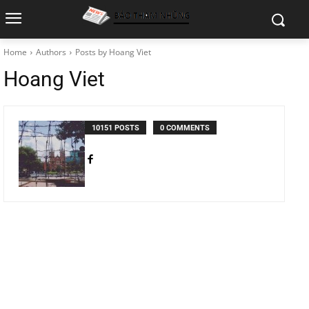
Home
Authors
Posts by Hoang Viet
Hoang Viet
10151 POSTS
0 COMMENTS