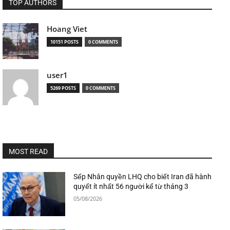
TOP AUTHORS
Hoang Viet
10151 POSTS
0 COMMENTS
user1
5269 POSTS
0 COMMENTS
MOST READ
Sếp Nhân quyền LHQ cho biết Iran đã hành
quyết ít nhất 56 người kể từ tháng 3
05/08/2026