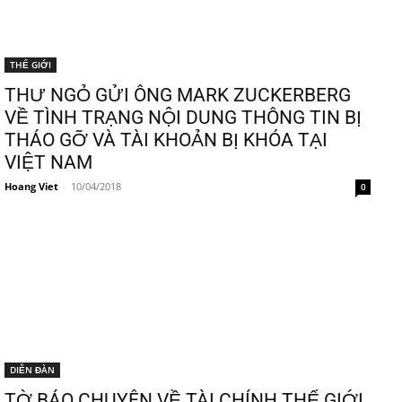
THẾ GIỚI
THƯ NGỎ GỬI ÔNG MARK ZUCKERBERG
VỀ TÌNH TRẠNG NỘI DUNG THÔNG TIN BỊ
THÁO GỠ VÀ TÀI KHOẢN BỊ KHÓA TẠI
VIỆT NAM
Hoang Viet
-
10/04/2018
0
DIỄN ĐÀN
TỜ BÁO CHUYÊN VỀ TÀI CHÍNH THẾ GIỚI