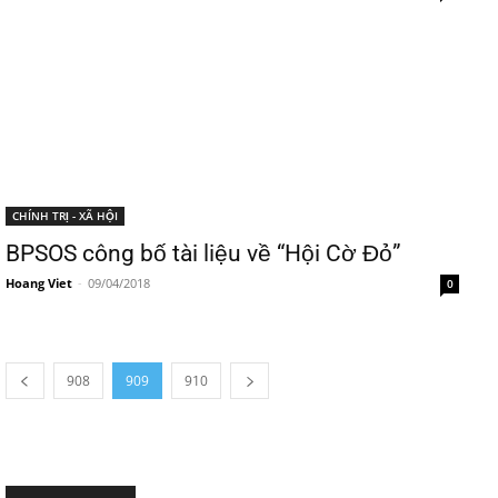
CHÍNH TRỊ - XÃ HỘI
BPSOS công bố tài liệu về “Hội Cờ Đỏ”
Hoang Viet
-
09/04/2018
0
908
909
910