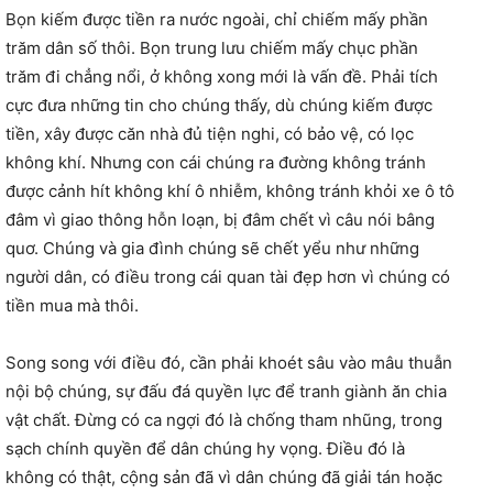
Bọn kiếm được tiền ra nước ngoài, chỉ chiếm mấy phần
trăm dân số thôi. Bọn trung lưu chiếm mấy chục phần
trăm đi chẳng nổi, ở không xong mới là vấn đề. Phải tích
cực đưa những tin cho chúng thấy, dù chúng kiếm được
tiền, xây được căn nhà đủ tiện nghi, có bảo vệ, có lọc
không khí. Nhưng con cái chúng ra đường không tránh
được cảnh hít không khí ô nhiễm, không tránh khỏi xe ô tô
đâm vì giao thông hỗn loạn, bị đâm chết vì câu nói bâng
quơ. Chúng và gia đình chúng sẽ chết yểu như những
người dân, có điều trong cái quan tài đẹp hơn vì chúng có
tiền mua mà thôi.
Song song với điều đó, cần phải khoét sâu vào mâu thuẫn
nội bộ chúng, sự đấu đá quyền lực để tranh giành ăn chia
vật chất. Đừng có ca ngợi đó là chống tham nhũng, trong
sạch chính quyền để dân chúng hy vọng. Điều đó là
không có thật, cộng sản đã vì dân chúng đã giải tán hoặc