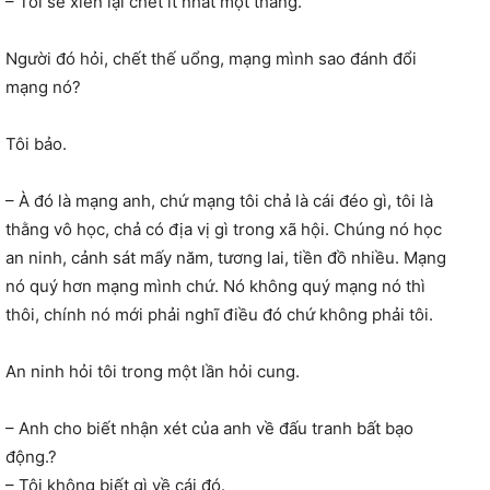
– Tôi sẽ xiên lại chết ít nhất một thằng.
Người đó hỏi, chết thế uổng, mạng mình sao đánh đổi
mạng nó?
Tôi bảo.
– À đó là mạng anh, chứ mạng tôi chả là cái đéo gì, tôi là
thằng vô học, chả có địa vị gì trong xã hội. Chúng nó học
an ninh, cảnh sát mấy năm, tương lai, tiền đồ nhiều. Mạng
nó quý hơn mạng mình chứ. Nó không quý mạng nó thì
thôi, chính nó mới phải nghĩ điều đó chứ không phải tôi.
An ninh hỏi tôi trong một lần hỏi cung.
– Anh cho biết nhận xét của anh về đấu tranh bất bạo
động.?
– Tôi không biết gì về cái đó.