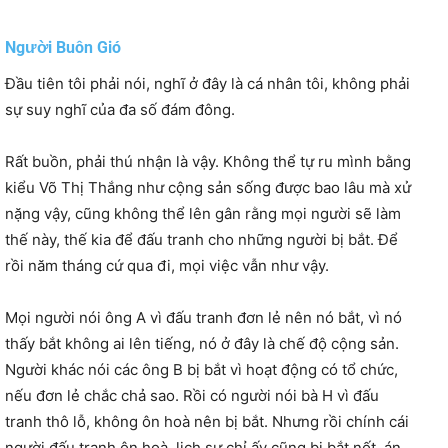
Người Buôn Gió
Đầu tiên tôi phải nói, nghĩ ở đây là cá nhân tôi, không phải
sự suy nghĩ của đa số đám đông.
Rất buồn, phải thú nhận là vậy. Không thể tự ru mình bằng
kiểu Võ Thị Thắng như cộng sản sống được bao lâu mà xử
nặng vậy, cũng không thể lên gân rằng mọi người sẽ làm
thế này, thế kia để đấu tranh cho những người bị bắt. Để
rồi năm tháng cứ qua đi, mọi việc vẫn như vậy.
Mọi người nói ông A vì đấu tranh đơn lẻ nên nó bắt, vì nó
thấy bắt không ai lên tiếng, nó ở đây là chế độ cộng sản.
Người khác nói các ông B bị bắt vì hoạt động có tổ chức,
nếu đơn lẻ chắc chả sao. Rồi có người nói bà H vì đấu
tranh thô lỗ, không ôn hoà nên bị bắt. Nhưng rồi chính cái
người đấu tranh ôn hoà, lịch sự chỉ ấy cũng bị bắt nốt, án