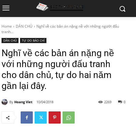
Home
DÂN CHỦ
Nghĩ về các bản án nặng nề với những người đấu
tranh...
DÂN CHỦ
TỰ DO BÁO CHÍ
Nghĩ về các bản án nặng nề
với những người đấu tranh
cho dân chủ, tự do hai năm
gần lại đây.
By
Hoang Viet
10/04/2018
2269
0