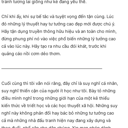
tránh tương lai giống như kẻ đang yếu thế.
Chỉ khi ấy, khi sự bế tắc và tuyệt vọng đến tận cùng. Lúc
đó những lý thuyết hay tư tưởng cao đẹp mới được chú ý.
Hãy tận dụng truyền thông hữu hiệu và an toàn cho mình,
đừng phung phí nó vào việc phổ biến những lý tưởng cao
cả vào lúc này. Hãy tạo ra nhu cầu đói khát, trước khi
quảng cáo nồi cơm dẻo thơm.
———————————————————————–
Cuối cùng thì tôi vẫn nói rằng, đây chỉ là suy nghĩ cá nhân,
suy nghĩ thiển cận của người ít học như tôi. Bày tỏ những
điều mình nghĩ trong những giới hạn của một kẻ thiếu
kiến thức về triết học và các học thuyết xã hội. Những suy
nghĩ này không phản đối hay bác bỏ những tư tưởng cao
cả mà những nhà đấu tranh hiện nay đang xây dựng và
theo đuổi, phổ cập cho dân chúng. Xin mạn phép dành