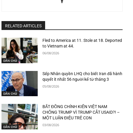
RELATED ARTICLES
Fled to America at 11. Stole at 18. Deported
to Vietnam at 44.
06/08/2026
DÂN CHỦ
Sếp Nhân quyền LHQ cho biết Iran đã hành
quyết ít nhất 56 người kể từ tháng 3
05/08/2026
DÂN CHỦ
BẤT ĐỒNG CHÍNH KIẾN VIỆT NAM
CHỐNG TRUMP VÌ TRUMP CẮT USAID?! –
MỘT LUẬN ĐIỆU TRẺ CON
03/08/2026
DÂN CHỦ