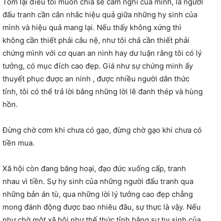
Tóm lại điều tôi muốn chia sẻ cảm nghĩ của mình, là người
đấu tranh cần cân nhắc hiệu quả giữa những hy sinh của
mình và hiệu quả mang lại. Nếu thấy không xứng thì
không cần thiết phải câu nệ, như tôi chả cần thiết phải
chứng mình với cơ quan an ninh hay dư luận rằng tôi có lý
tưởng, có mục đích cao đẹp. Giá như sự chứng minh ấy
thuyết phục được an ninh , được nhiều người dân thức
tỉnh, tôi có thể trả lời bằng những lời lẽ đanh thép và hùng
hồn.
Đừng chờ cơm khi chưa có gạo, đừng chờ gạo khi chưa có
tiền mua.
Xã hội còn đang băng hoại, đạo đức xuống cấp, tranh
nhau vì tiền. Sự hy sinh của những người đấu tranh qua
những bản án tù, qua những lời lý tưởng cao đẹp chẳng
mong đánh động được bao nhiêu đâu, sự thực là vậy. Nếu
như chờ một xã hội như thế thức tỉnh bằng sự hy sinh của