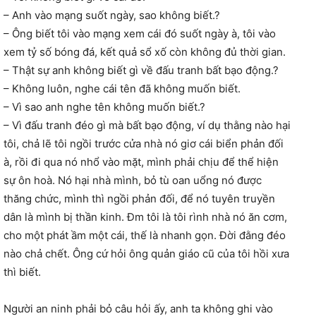
– Anh vào mạng suốt ngày, sao không biết.?
– Ông biết tôi vào mạng xem cái đó suốt ngày à, tôi vào
xem tỷ số bóng đá, kết quả sổ xố còn không đủ thời gian.
– Thật sự anh không biết gì về đấu tranh bất bạo động.?
– Không luôn, nghe cái tên đã không muốn biết.
– Vì sao anh nghe tên không muốn biết.?
– Vì đấu tranh đéo gì mà bất bạo động, ví dụ thằng nào hại
tôi, chả lẽ tôi ngồi trước cửa nhà nó giơ cái biển phản đối
à, rồi đi qua nó nhổ vào mặt, mình phải chịu để thể hiện
sự ôn hoà. Nó hại nhà mình, bỏ tù oan uổng nó được
thăng chức, mình thì ngồi phản đối, để nó tuyên truyền
dân là mình bị thần kinh. Đm tôi là tôi rình nhà nó ăn cơm,
cho một phát ầm một cái, thế là nhanh gọn. Đời đằng đéo
nào chả chết. Ông cứ hỏi ông quản giáo cũ của tôi hồi xưa
thì biết.
Người an ninh phải bỏ câu hỏi ấy, anh ta không ghi vào