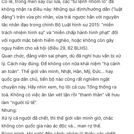
Có lẽ, trong men say củi lửa, các “tư lệnh nhóm lò” đã
không nhận ra điều này: Những qui định/hướng dẫn (“luật
đảng”) trên vừa phi nhân, vừa trái ngược hẳn với nguyên
tắc nhân đạo trong chính Bộ Luật hình sự 2015: “miễn
trách nhiệm hình sự” và “miễn chấp hành hình phạt” đối
với người mắc bệnh hiểm nghèo, hoặc không còn gây
nguy hiểm cho xã hội (điều 29, 62 BLHS).
Quan chức, đảng viên sai phạm, dù đã nghỉ hưu vẫn bị xử
lý. Cách này đúng. Để không còn nữa khái niệm “hạ cánh
an toàn”. Thế giới văn minh, Nhật, Hàn, Mỹ, Đức… hay
quốc gia dân chủ, tiến bộ nào cũng rất nghiêm ngặt
chuyện này. Hãy nhìn xem, họ lôi cả cựu Tổng thống ra
toà. Không có việc ăn tàn vét tận rồi “thanh thản” về hưu
làm “người tử tế”.
Nhưng:
Xử lý cả người đã chết, thì thế giới văn minh giờ, chắc
không còn quốc gia nào ác độc và… man rợ thế.
Rùng mình, khi nghĩ đến cảnh: nhóm lò thiêu xác chết!