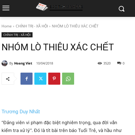
Home
CHÍNH TRỊ - XÃ HỘI
NHÓM LÒ THIÊU XÁC CHẾT
CHÍNH TRỊ - XÃ HỘI
NHÓM LÒ THIÊU XÁC CHẾT
By
Hoang Viet
10/04/2018
3520
0
Trương Duy Nhất
“Đảng viên vi phạm đặc biệt nghiêm trọng, qua đời vẫn
kiểm tra xử lý”. Đó là tít bài trên báo Tuổi Trẻ, và hầu như