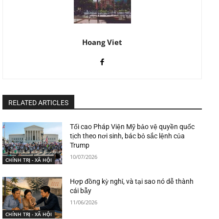
Hoang Viet
RELATED ARTICLES
Tối cao Pháp Viện Mỹ bảo vệ quyền quốc
tịch theo nơi sinh, bác bỏ sắc lệnh của
Trump
10/07/2026
CHÍNH TRỊ - XÃ HỘI
Hợp đồng kỳ nghỉ, và tại sao nó dễ thành
cái bẫy
11/06/2026
CHÍNH TRỊ - XÃ HỘI