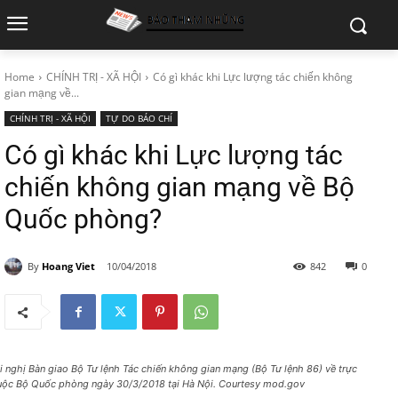
Home
CHÍNH TRỊ - XÃ HỘI
Có gì khác khi Lực lượng tác chiến không
gian mạng về...
CHÍNH TRỊ - XÃ HỘI
TỰ DO BÁO CHÍ
Có gì khác khi Lực lượng tác
chiến không gian mạng về Bộ
Quốc phòng?
By
Hoang Viet
10/04/2018
842
0
i nghị Bàn giao Bộ Tư lệnh Tác chiến không gian mạng (Bộ Tư lệnh 86) về trực
uộc Bộ Quốc phòng ngày 30/3/2018 tại Hà Nội. Courtesy mod.gov