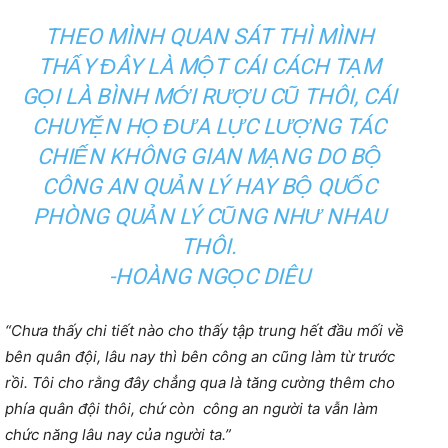
THEO MÌNH QUAN SÁT THÌ MÌNH
THẤY ĐÂY LÀ MỘT CÁI CÁCH TẠM
GỌI LÀ BÌNH MỚI RƯỢU CŨ THÔI, CÁI
CHUYỆN HỌ ĐƯA LỰC LƯỢNG TÁC
CHIẾN KHÔNG GIAN MẠNG DO BỘ
CÔNG AN QUẢN LÝ HAY BỘ QUỐC
PHÒNG QUẢN LÝ CŨNG NHƯ NHAU
THÔI.
-HOÀNG NGỌC DIÊU
“Chưa thấy chi tiết nào cho thấy tập trung hết đầu mối về
bên quân đội, lâu nay thì bên công an cũng làm từ trước
rồi. Tôi cho rằng đây chẳng qua là tăng cường thêm cho
phía quân đội thôi, chứ còn công an người ta vẫn làm
chức năng lâu nay của người ta.”