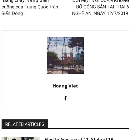
“Băng cháy” và sự điên
ĐỐI MẶT VỚI QUÂN KHỦNG
cuồng của Trung Quốc trên
BỐ CỘNG SẢN TẠI TRẠI 6
Biển Đông
NGHỆ AN, NGÀY 12/7/2019.
Hoang Viet
RELATED ARTICLES
Fled to America at 11. Stole at 18.