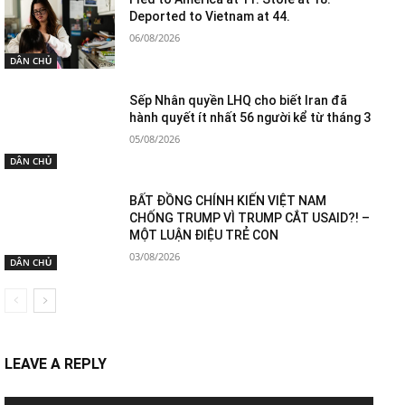
Deported to Vietnam at 44.
06/08/2026
DÂN CHỦ
Sếp Nhân quyền LHQ cho biết Iran đã
hành quyết ít nhất 56 người kể từ tháng 3
05/08/2026
DÂN CHỦ
BẤT ĐỒNG CHÍNH KIẾN VIỆT NAM
CHỐNG TRUMP VÌ TRUMP CẮT USAID?! –
MỘT LUẬN ĐIỆU TRẺ CON
03/08/2026
DÂN CHỦ
LEAVE A REPLY