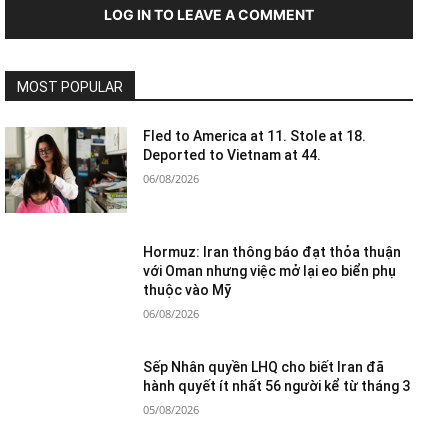
LOG IN TO LEAVE A COMMENT
MOST POPULAR
Fled to America at 11. Stole at 18.
Deported to Vietnam at 44.
06/08/2026
Hormuz: Iran thông báo đạt thỏa thuận
với Oman nhưng việc mở lại eo biển phụ
thuộc vào Mỹ
06/08/2026
Sếp Nhân quyền LHQ cho biết Iran đã
hành quyết ít nhất 56 người kể từ tháng 3
05/08/2026