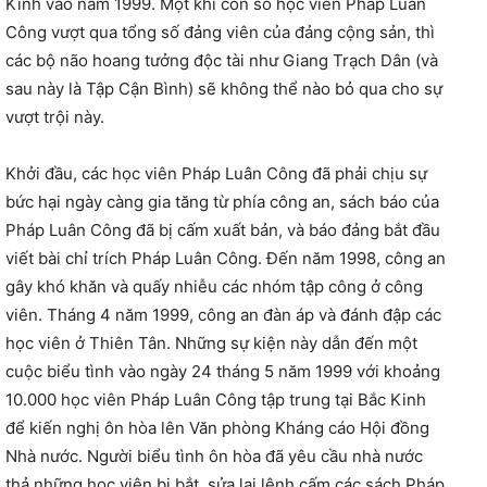
Kinh vào năm 1999. Một khi con số học viên Pháp Luân
Công vượt qua tổng số đảng viên của đảng cộng sản, thì
các bộ não hoang tưởng độc tài như Giang Trạch Dân (và
sau này là Tập Cận Bình) sẽ không thể nào bỏ qua cho sự
vượt trội này.
Khởi đầu, các học viên Pháp Luân Công đã phải chịu sự
bức hại ngày càng gia tăng từ phía công an, sách báo của
Pháp Luân Công đã bị cấm xuất bản, và báo đảng bắt đầu
viết bài chỉ trích Pháp Luân Công. Đến năm 1998, công an
gây khó khăn và quấy nhiễu các nhóm tập công ở công
viên. Tháng 4 năm 1999, công an đàn áp và đánh đập các
học viên ở Thiên Tân. Những sự kiện này dẫn đến một
cuộc biểu tình vào ngày 24 tháng 5 năm 1999 với khoảng
10.000 học viên Pháp Luân Công tập trung tại Bắc Kinh
để kiến nghị ôn hòa lên Văn phòng Kháng cáo Hội đồng
Nhà nước. Người biểu tình ôn hòa đã yêu cầu nhà nước
thả những học viên bị bắt, sửa lại lệnh cấm các sách Pháp