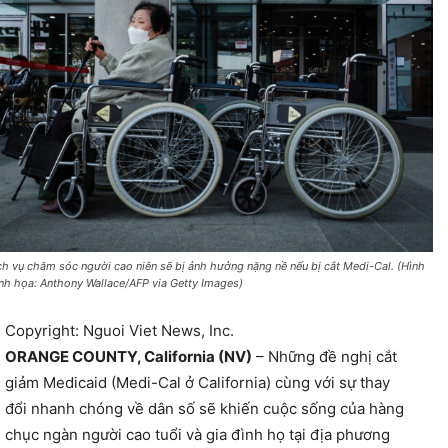
ch vụ chăm sóc người cao niên sẽ bị ảnh hưởng nặng nề nếu bị cắt Medi-Cal. (Hình
nh họa: Anthony Wallace/AFP via Getty Images)
Copyright: Nguoi Viet News, Inc.
ORANGE COUNTY, California (NV)
– Những đề nghị cắt
giảm Medicaid (Medi-Cal ở California) cùng với sự thay
đổi nhanh chóng về dân số sẽ khiến cuộc sống của hàng
chục ngàn người cao tuổi và gia đình họ tại địa phương