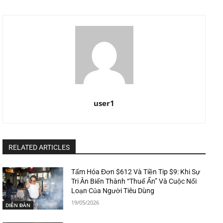
user1
RELATED ARTICLES
Tấm Hóa Đơn $612 Và Tiền Tip $9: Khi Sự
Tri Ân Biến Thành “Thuế Ẩn” Và Cuộc Nổi
Loạn Của Người Tiêu Dùng
19/05/2026
DIỄN ĐÀN