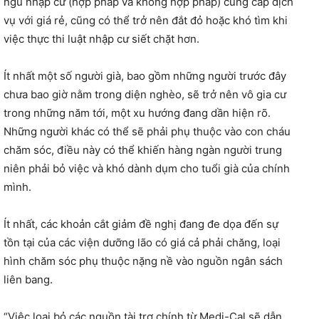
ngũ nhập cư (hợp pháp và không hợp pháp) cung cấp dịch
vụ với giá rẻ, cũng có thể trở nên đắt đỏ hoặc khó tìm khi
việc thực thi luật nhập cư siết chặt hơn.
Ít nhất một số người già, bao gồm những người trước đây
chưa bao giờ nằm trong diện nghèo, sẽ trở nên vô gia cư
trong những năm tới, một xu hướng đang dần hiện rõ.
Những người khác có thể sẽ phải phụ thuộc vào con cháu
chăm sóc, điều này có thể khiến hàng ngàn người trung
niên phải bỏ việc và khó dành dụm cho tuổi già của chính
mình.
Ít nhất, các khoản cắt giảm đề nghị đang đe dọa đến sự
tồn tại của các viện dưỡng lão có giá cả phải chăng, loại
hình chăm sóc phụ thuộc nặng nề vào nguồn ngân sách
liên bang.
“Việc loại bỏ các nguồn tài trợ chính từ Medi-Cal sẽ dẫn