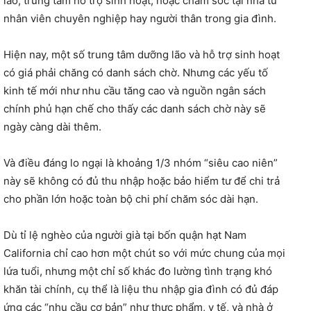
lão, trung tâm hỗ trợ sinh hoạt, hoặc chăm sóc tại nhà từ
nhân viên chuyên nghiệp hay người thân trong gia đình.
Hiện nay, một số trung tâm dưỡng lão và hỗ trợ sinh hoạt
có giá phải chăng có danh sách chờ. Nhưng các yếu tố
kinh tế mới như nhu cầu tăng cao và nguồn ngân sách
chính phủ hạn chế cho thấy các danh sách chờ này sẽ
ngày càng dài thêm.
Và điều đáng lo ngại là khoảng 1/3 nhóm “siêu cao niên”
này sẽ không có đủ thu nhập hoặc bảo hiểm tư để chi trả
cho phần lớn hoặc toàn bộ chi phí chăm sóc dài hạn.
Dù tỉ lệ nghèo của người già tại bốn quận hạt Nam
California chỉ cao hơn một chút so với mức chung của mọi
lứa tuổi, nhưng một chỉ số khác đo lường tình trạng khó
khăn tài chính, cụ thể là liệu thu nhập gia đình có đủ đáp
ứng các “nhu cầu cơ bản” như thực phẩm, y tế, và nhà ở