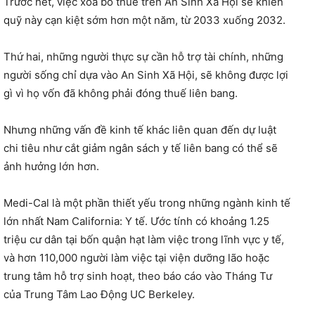
Trước hết, việc xóa bỏ thuế trên An Sinh Xã Hội sẽ khiến
quỹ này cạn kiệt sớm hơn một năm, từ 2033 xuống 2032.
Thứ hai, những người thực sự cần hỗ trợ tài chính, những
người sống chỉ dựa vào An Sinh Xã Hội, sẽ không được lợi
gì vì họ vốn đã không phải đóng thuế liên bang.
Nhưng những vấn đề kinh tế khác liên quan đến dự luật
chi tiêu như cắt giảm ngân sách y tế liên bang có thể sẽ
ảnh hưởng lớn hơn.
Medi-Cal là một phần thiết yếu trong những ngành kinh tế
lớn nhất Nam California: Y tế. Ước tính có khoảng 1.25
triệu cư dân tại bốn quận hạt làm việc trong lĩnh vực y tế,
và hơn 110,000 người làm việc tại viện dưỡng lão hoặc
trung tâm hỗ trợ sinh hoạt, theo báo cáo vào Tháng Tư
của Trung Tâm Lao Động UC Berkeley.