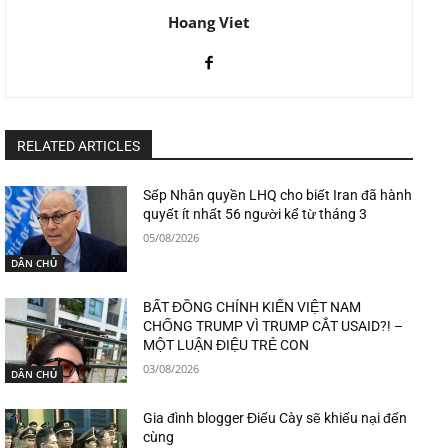
Hoang Viet
RELATED ARTICLES
Sếp Nhân quyền LHQ cho biết Iran đã hành
quyết ít nhất 56 người kể từ tháng 3
05/08/2026
DÂN CHỦ
BẤT ĐỒNG CHÍNH KIẾN VIỆT NAM
CHỐNG TRUMP VÌ TRUMP CẮT USAID?! –
MỘT LUẬN ĐIỆU TRẺ CON
03/08/2026
DÂN CHỦ
Gia đình blogger Điếu Cày sẽ khiếu nại đến
cùng