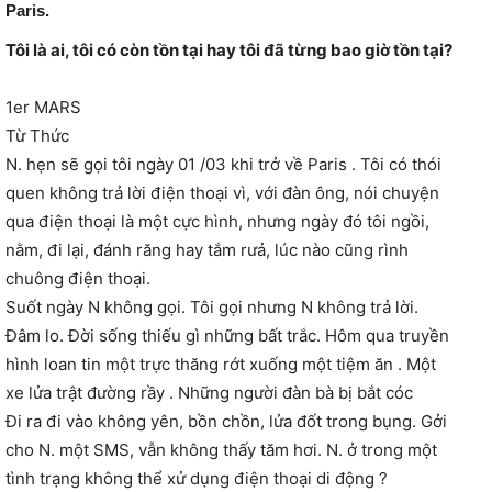
Paris.
Tôi là ai, tôi có còn tồn tại hay tôi đã từng bao giờ tồn tại?
1er MARS
Từ Thức
N. hẹn sẽ gọi tôi ngày 01 /03 khi trở về Paris . Tôi có thói
quen không trả lời điện thoại vì, với đàn ông, nói chuyện
qua điện thoại là một cực hình, nhưng ngày đó tôi ngồi,
nằm, đi lại, đánh răng hay tắm rưả, lúc nào cũng rình
chuông điện thoại.
Suốt ngày N không gọi. Tôi gọi nhưng N không trả lời.
Đâm lo. Đời sống thiếu gì những bất trắc. Hôm qua truyền
hình loan tin một trự
c thăng rớt xuống một tiệm ăn . Một
xe lửa trật đường rầy . Những người đàn bà bị bắt cóc
Đi ra đi vào không yên, bồn chồn, lửa đốt trong bụng. Gởi
cho N. một SMS, vẫn không thấy tăm hơi. N. ở trong một
tình trạng không thể xử dụng điện thoại di động ?