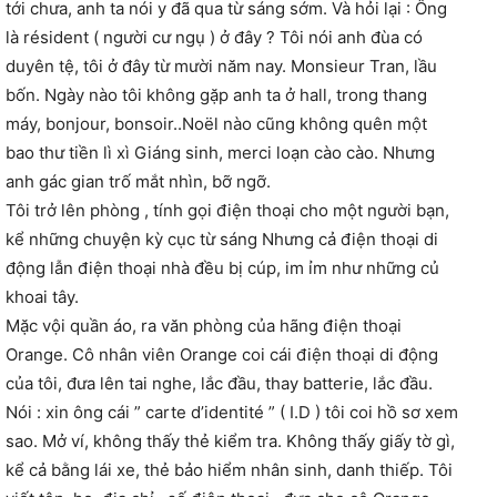
tới chưa, anh ta nói y đã qua từ sáng sớm. Và hỏi lại : Ông
là résident ( người cư ngụ ) ở đây ? Tôi nói anh đùa có
duyên tệ, tôi ở đây từ mười năm nay. Monsieur Tran, lầu
bốn. Ngày nào tôi không gặp anh ta ở hall, trong thang
máy, bonjour, bonsoir..Noël nào cũng không quên một
bao thư tiền lì xì Giáng sinh, merci loạn cào cào. Nhưng
anh gác gian trố mắt nhìn, bỡ ngỡ.
Tôi trở lên phòng , tính gọi điện thoại cho một người bạn,
kể những chuyện kỳ cục từ sáng Nhưng cả điện thoại di
động lẫn điện thoại nhà đều bị cúp, im ỉm như những củ
khoai tây.
Mặc vội quần áo, ra văn phòng của hãng điện thoại
Orange. Cô nhân viên Orange coi cái điện thoại di động
của tôi, đưa lên tai nghe, lắc đầu, thay batterie, lắc đầu.
Nói : xin ông cái ” carte d’identité ” ( I.D ) tôi coi hồ sơ xem
sao. Mở ví, không thấy thẻ kiểm tra. Không thấy giấy tờ gì,
kể cả bằng lái xe, thẻ bảo hiểm nhân sinh, danh thiếp. Tôi