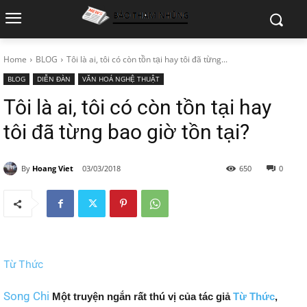
Home
BLOG
Tôi là ai, tôi có còn tồn tại hay tôi đã từng...
BLOG
DIỄN ĐÀN
VĂN HOÁ NGHỆ THUẬT
Tôi là ai, tôi có còn tồn tại hay
tôi đã từng bao giờ tồn tại?
By
Hoang Viet
03/03/2018
650
0
Từ Thức
Song Chi
Một truyện ngắn rất thú vị của tác giả
Từ Thức
,