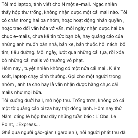
Tôi mở laptop, tính viết cho N một e–mail. Ngạc nhiên
thấy hộp thư trống, không nhận được một cái mail nào. Tôi
có chân trong hai ba nhóm, hoặc hoạt động nhân quyền ,
hoặc trao đổi văn hóa vớ vẩn, mỗi ngày nhận được hai ba
chục e–mails, chưa kể tin tức bạn bè, hay quảng cáo của
những anh muốn bán nhà, bán xe, bán thuốc hôi nách, bổ
tim, tiểu đường. Mỗi ngày, lướt qua những cái tựa, rồi xóa
bỏ những cái mails vô thưởng vô phạt.
Hôm nay , tuyệt nhiên không có một nửa cái mail. Kiểm
soát, laptop chạy bình thường. Gọi cho một người trong
nhóm , anh ta cho hay là vẫn nhận được hàng chục cái
mails như mọi bữa.
Tôi xuống dưới hall, mở hộp thư. Trống trơn, không có cả
một tờ quảng cáo pizza hay thịt đông lạnh. Hôm nay thứ
Năm, đáng lẽ hộp thư đầy những tuần báo : L’ Obs, Le
Point, L’Express…
Ghé qua người gác-gian ( gardien ), hỏi người phát thư đã