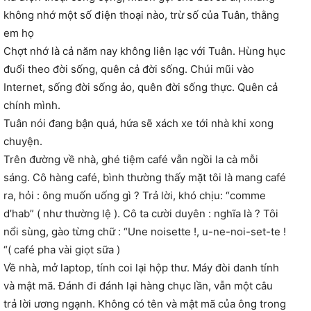
không nhớ một số điện thoại nào, trừ số của Tuân, thằng
em họ
Chợt nhớ là cả năm nay không liên lạc với Tuân. Hùng hục
đuổi theo đời sống, quên cả đời sống. Chúi mũi vào
Internet, sống đời sống ảo, quên đời sống thực. Quên cả
chính mình.
Tuân nói đang bận quá, hứa sẽ xách xe tới nhà khi xong
chuyện.
Trên đường về nhà, ghé tiệm café vẫn ngồi la cà mỗi
sáng. Cô hàng café, bình thường thấy mặt tôi là mang café
ra, hỏi : ông muốn uống gì ? Trả lời, khó chịu: “comme
d’hab” ( như thường lệ ). Cô ta cười duyên : nghĩa là ? Tôi
nổi sùng, gào từng chữ : “Une noisette !, u-ne-noi-set-te !
“( café pha vài giọt sữa )
Về nhà, mở laptop, tính coi lại hộp thư. Máy đòi danh tính
và mật mã. Đánh đi đánh lại hàng chục lần, vẫn một câu
trả lời ương ngạnh. Không có tên và mật mã của ông trong