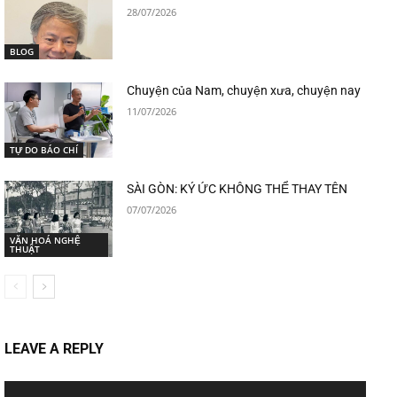
28/07/2026
BLOG
Chuyện của Nam, chuyện xưa, chuyện nay
11/07/2026
TỰ DO BÁO CHÍ
SÀI GÒN: KÝ ỨC KHÔNG THỂ THAY TÊN
07/07/2026
VĂN HOÁ NGHỆ
THUẬT
LEAVE A REPLY