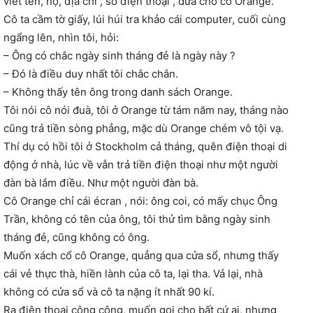
viết tên, họ, địa chỉ , số điện thoại , đưa cho cô Orange.
Cô ta cầm tờ giấy, lúi húi tra khảo cái computer, cuối cùng
ngẩng lên, nhìn tôi, hỏi:
– Ông có chắc ngày sinh tháng đẻ là ngày này ?
– Đó là điều duy nhất tôi chắc chắn.
– Không thấy tên ông trong danh sách Orange.
Tôi nói cô nói đuà, tôi ở Orange từ tám năm nay, tháng nào
cũng trả tiền sòng phẳng, mặc dù Orange chém vô tội vạ.
Thí dụ có hồi tôi ở Stockholm cả tháng, quên điện thoại di
động ở nhà, lúc về vẫn trả tiền điện thoại như một người
đàn bà lắm điều. Như một người đàn bà.
Cô Orange chỉ cái écran , nói: ông coi, có mấy chục Ông
Trần, không có tên của ông, tôi thử tìm bằng ngày sinh
tháng đẻ, cũng không có ông.
Muốn xách cổ cô Orange, quẳng qua cửa sổ, nhưng thấy
cái vẻ thực thà, hiền lành của cô ta, lại tha. Vả lại, nhà
không có cửa sổ và cô ta nặng ít nhất 90 kí.
Ra điện thoại công cộng, muốn gọi cho bất cứ ai, nhưng