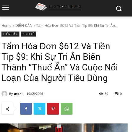
Home
DIỄN ĐÀN
Tấm Hóa Đơn $612 Và Tiền Tip $9: Khi Sự Tri Ân...
DIỄN ĐÀN
KINH TẾ
Tấm Hóa Đơn $612 Và Tiền
Tip $9: Khi Sự Tri Ân Biến
Thành “Thuế Ẩn” Và Cuộc Nổi
Loạn Của Người Tiêu Dùng
By
user1
19/05/2026
89
0