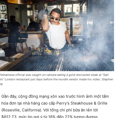
Vietnamese official was caught on camera eating a gold-encrusted steak at “Salt
e’s” London restaurant just days before the noodle vendor made his video. Stephen
ng
Gần đây, cộng đồng mạng xôn xao trước hình ảnh một tấm
hóa đơn tại nhà hàng cao cấp Perry’s Steakhouse & Grille
(Roseville, California). Với tổng chi phí bữa ăn lên tới
$612.73, mức tip gợi ý từ 18% đến 22% tương đương