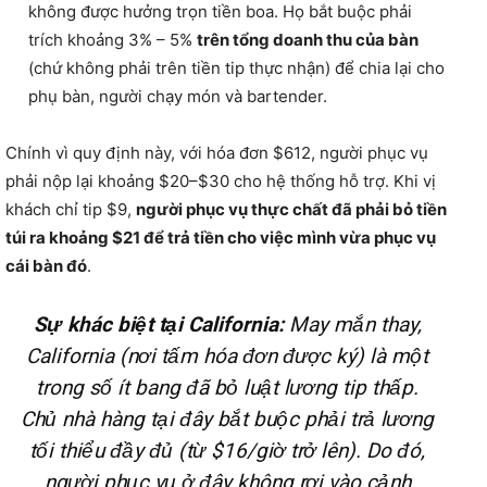
không được hưởng trọn tiền boa. Họ bắt buộc phải
trích khoảng 3% – 5%
trên tổng doanh thu của bàn
(chứ không phải trên tiền tip thực nhận) để chia lại cho
phụ bàn, người chạy món và bartender.
Chính vì quy định này, với hóa đơn $612, người phục vụ
phải nộp lại khoảng $20–$30 cho hệ thống hỗ trợ. Khi vị
khách chỉ tip $9,
người phục vụ thực chất đã phải bỏ tiền
túi ra khoảng $21 để trả tiền cho việc mình vừa phục vụ
cái bàn đó
.
Sự khác biệt tại California:
May mắn thay,
California (nơi tấm hóa đơn được ký) là một
trong số ít bang đã bỏ luật lương tip thấp.
Chủ nhà hàng tại đây bắt buộc phải trả lương
tối thiểu đầy đủ (từ $16/giờ trở lên). Do đó,
người phục vụ ở đây không rơi vào cảnh