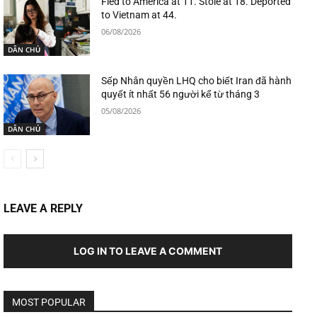
Fled to America at 11. Stole at 18. Deported
to Vietnam at 44.
06/08/2026
DÂN CHỦ
Sếp Nhân quyền LHQ cho biết Iran đã hành
quyết ít nhất 56 người kể từ tháng 3
05/08/2026
DÂN CHỦ
LEAVE A REPLY
LOG IN TO LEAVE A COMMENT
MOST POPULAR