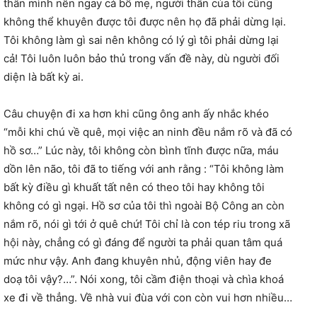
thân mình nên ngay cả bố mẹ, người thân của tôi cũng
không thể khuyên được tôi được nên họ đã phải dừng lại.
Tôi không làm gì sai nên không có lý gì tôi phải dừng lại
cả! Tôi luôn luôn bảo thủ trong vấn đề này, dù người đối
diện là bất kỳ ai.
Câu chuyện đi xa hơn khi cũng ông anh ấy nhắc khéo
“mỗi khi chú về quê, mọi việc an ninh đều nắm rõ và đã có
hồ sơ…” Lúc này, tôi không còn bình tĩnh được nữa, máu
dồn lên não, tôi đã to tiếng với anh rằng : “Tôi không làm
bất kỳ điều gì khuất tất nên có theo tôi hay không tôi
không có gì ngại. Hồ sơ của tôi thì ngoài Bộ Công an còn
nắm rõ, nói gì tới ở quê chứ! Tôi chỉ là con tép riu trong xã
hội này, chẳng có gì đáng để người ta phải quan tâm quá
mức như vậy. Anh đang khuyên nhủ, động viên hay đe
doạ tôi vậy?…”. Nói xong, tôi cầm điện thoại và chìa khoá
xe đi về thẳng. Về nhà vui đùa với con còn vui hơn nhiều…