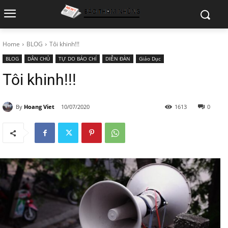
Home
BLOG
Tôi khinh!!!
BLOG
DÂN CHỦ
TỰ DO BÁO CHÍ
DIỄN ĐÀN
Giáo Dục
Tôi khinh!!!
By
Hoang Viet
10/07/2020
1613
0