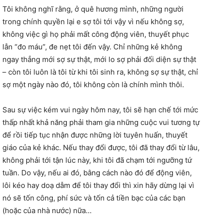
Tôi không nghĩ rằng, ở quê hương mình, những người
trong chính quyền lại e sợ tôi tới vậy vì nếu không sợ,
không việc gì họ phải mất công động viên, thuyết phục
lẫn “đo máu”, đe nẹt tôi đến vậy. Chỉ những kẻ không
ngay thẳng mới sợ sự thật, mới lo sợ phải đối diện sự thật
– còn tôi luôn là tôi từ khi tôi sinh ra, không sợ sự thật, chỉ
sợ một ngày nào đó, tôi không còn là chính mình thôi.
Sau sự việc kém vui ngày hôm nay, tôi sẽ hạn chế tới mức
thấp nhất khả năng phải tham gia những cuộc vui tương tự
để rồi tiếp tục nhận được những lời tuyên huấn, thuyết
giáo của kẻ khác. Nếu thay đổi được, tôi đã thay đổi từ lâu,
không phải tới tận lúc này, khi tôi đã chạm tới ngưỡng tứ
tuần. Do vậy, nếu ai đó, bằng cách nào đó để động viên,
lôi kéo hay doạ dẫm để tôi thay đổi thì xin hãy dừng lại vì
nó sẽ tốn công, phí sức và tốn cả tiền bạc của các bạn
(hoặc của nhà nước) nữa…