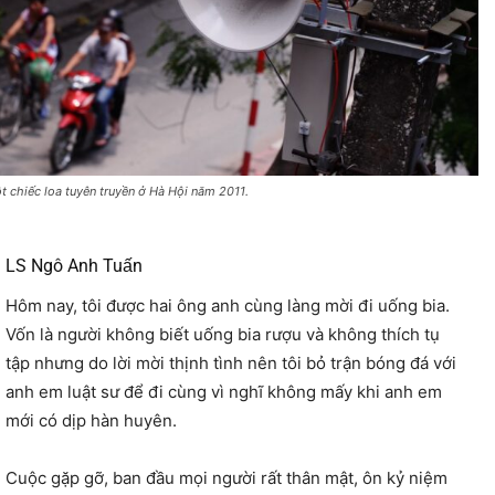
t chiếc loa tuyên truyền ở Hà Hội năm 2011.
LS Ngô Anh Tuấn
Hôm nay, tôi được hai ông anh cùng làng mời đi uống bia.
Vốn là người không biết uống bia rượu và không thích tụ
tập nhưng do lời mời thịnh tình nên tôi bỏ trận bóng đá với
anh em luật sư để đi cùng vì nghĩ không mấy khi anh em
mới có dịp hàn huyên.
Cuộc gặp gỡ, ban đầu mọi người rất thân mật, ôn kỷ niệm