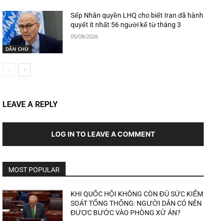
Sếp Nhân quyền LHQ cho biết Iran đã hành
quyết ít nhất 56 người kể từ tháng 3
05/08/2026
DÂN CHỦ
LEAVE A REPLY
LOG IN TO LEAVE A COMMENT
MOST POPULAR
KHI QUỐC HỘI KHÔNG CÒN ĐỦ SỨC KIỂM
SOÁT TỔNG THỐNG: NGƯỜI DÂN CÓ NÊN
ĐƯỢC BƯỚC VÀO PHÒNG XỬ ÁN?