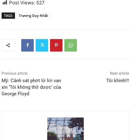
Post Views:
527
TAGS
Trương Duy Nhất
Previous article
Next article
Mỹ: Cảnh sát phớt lờ lời van
Tôi khinh!!!
xin ‘Tôi không thở được’ của
George Floyd