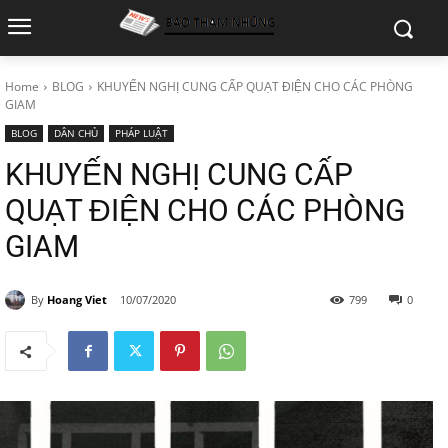
Home
BLOG
KHUYẾN NGHỊ CUNG CẤP QUẠT ĐIỆN CHO CÁC PHÒNG
GIAM
BLOG
DÂN CHỦ
PHÁP LUẬT
KHUYẾN NGHỊ CUNG CẤP
QUẠT ĐIỆN CHO CÁC PHÒNG
GIAM
By
Hoang Viet
10/07/2020
799
0