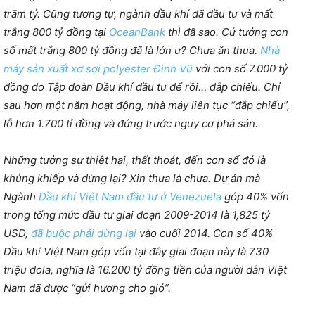
trăm tỷ. Cũng tương tự, ngành dầu khí đã đầu tư và mất
trắng 800 tỷ đồng tại
OceanBank
thì đã sao. Cứ tưởng con
số mất trắng 800 tỷ đồng đã là lớn ư? Chưa ăn thua.
Nhà
máy sản xuất xơ sợi polyester Đình Vũ
với con số 7.000 tỷ
đồng do Tập đoàn Dầu khí đầu tư để rồi… đắp chiếu. Chỉ
sau hơn một năm hoạt động, nhà máy liên tục “đắp chiếu”,
lỗ hơn 1.700 tỉ đồng và đứng trước nguy cơ phá sản.
Những tưởng sự thiệt hại, thất thoát, đến con số đó là
khủng khiếp và dừng lại? Xin thưa là chưa. Dự án mà
Ngành
Dầu khí Việt Nam đầu tư ở Venezuela
góp 40% vốn
trong tổng mức đầu tư giai đoạn 2009-2014 là 1,825 tỷ
USD,
đã buộc phải dừng lại
vào cuối 2014. Con số 40%
Dầu khí Việt Nam góp vốn tại đây giai đoạn này là 730
triệu dola, nghĩa là 16.200 tỷ đồng tiền của người dân Việt
Nam đã được “gửi hương cho gió”.