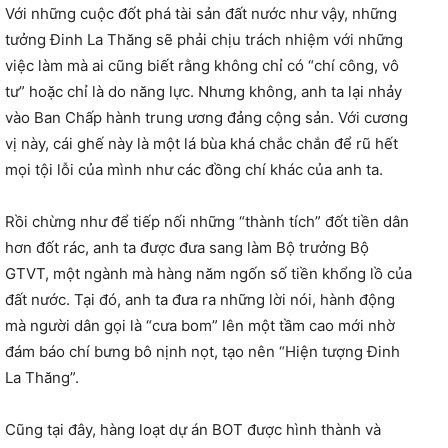
Với những cuộc đốt phá tài sản đất nước như vậy, những
tưởng Đinh La Thăng sẽ phải chịu trách nhiệm với những
việc làm mà ai cũng biết rằng không chỉ có “chí công, vô
tư” hoặc chỉ là do năng lực. Nhưng không, anh ta lại nhảy
vào Ban Chấp hành trung ương đảng cộng sản. Với cương
vị này, cái ghế này là một lá bùa khá chắc chắn để rũ hết
mọi tội lỗi của mình như các đồng chí khác của anh ta.
Rồi chừng như để tiếp nối những “thành tích” đốt tiền dân
hơn đốt rác, anh ta được đưa sang làm Bộ trưởng Bộ
GTVT, một ngành mà hàng năm ngốn số tiền khổng lồ của
đất nước. Tại đó, anh ta đưa ra những lời nói, hành động
mà người dân gọi là “cưa bom” lên một tầm cao mới nhờ
đám báo chí bưng bô nịnh nọt, tạo nên “Hiện tượng Đinh
La Thăng”.
Cũng tại đây, hàng loạt dự án BOT được hình thành và