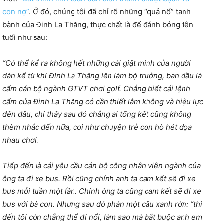
con nợ”
. Ở đó, chúng tôi đã chỉ rõ những “quả nổ” tanh
bành của Đinh La Thăng, thực chất là để đánh bóng tên
tuổi như sau:
“Có thể kể ra không hết những cái giật mình của người
dân kể từ khi Đinh La Thăng lên làm bộ trưởng, ban đầu là
cấm cán bộ ngành GTVT chơi golf. Chẳng biết cái lệnh
cấm của Đinh La Thăng có cần thiết lắm không và hiệu lực
đến đâu, chỉ thấy sau đó chẳng ai tổng kết cũng không
thèm nhắc đến nữa, coi như chuyện trẻ con hò hét dọa
nhau chơi.
Tiếp đến là cái yêu cầu cán bộ công nhân viên ngành của
ông ta đi xe bus. Rồi cũng chính anh ta cam kết sẽ đi xe
bus mỗi tuần một lần. Chính ông ta cũng cam kết sẽ đi xe
bus với bà con. Nhưng sau đó phán một câu xanh rờn: “thì
đến tôi còn chẳng thể đi nổi, làm sao mà bắt buộc anh em