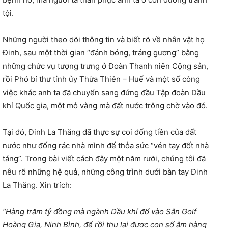
tội.
Những người theo dõi thông tin và biết rõ về nhân vật họ
Đinh, sau một thời gian “đánh bóng, tráng gương” bằng
những chức vụ tượng trưng ở Đoàn Thanh niên Cộng sản,
rồi Phó bí thư tỉnh ủy Thừa Thiên – Huế và một số công
việc khác anh ta đã chuyển sang đứng đầu Tập đoàn Dầu
khí Quốc gia, một mỏ vàng mà đất nước trông chờ vào đó.
Tại đó, Đinh La Thăng đã thực sự coi đống tiền của đất
nước như đống rác nhà mình để thỏa sức “vén tay đốt nhà
táng”. Trong bài viết cách đây một năm rưỡi, chúng tôi đã
nêu rõ những hệ quả, những công trình dưới bàn tay Đinh
La Thăng. Xin trích:
“Hàng trăm tỷ đồng mà ngành Dầu khí đổ vào Sân Golf
Hoàng Gia, Ninh Bình, để rồi thu lại được con số âm hàng