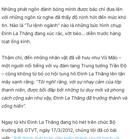
Những phát ngôn đánh bóng mình được báo chí đưa lên
với những ngôn từ nghe đã thấy độ nịnh hót đến mức khó
tin. Nào là “Tư lệnh ngành” nào là những bức hình chụp
Đinh La Thăng đang xúc rác, vớt bèo… diễn trước hàng
loạt ống kính.
Thậm chí, đến những nhân vật đã về hưu như Vũ Mão –
một người nổi tiếng với vụ đám tang Trung tướng Trần Độ
– cũng không từ bỏ cơ hội tung hô Đinh La Thăng lên tận
mây xanh rằng:
“Tôi nghĩ rằng, với sự nhạy cảm của lớp
thanh niên, được bồi đắp bởi những tư duy mới và phong
cách cộng sản như vậy, Đinh La Thăng đã trưởng thành và
cống hiến”.
Ngay từ khi Đinh La Thăng đang hò hét trên chức Bộ
trưởng Bộ GTVT, ngày 17/3/2012, chúng tôi đã có bài
viết:
“Bất thình lình toàn dân biến thành chuột bạch và