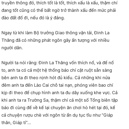
truyền thông đó, thích tốt là tốt, thích xấu là xấu, thậm chí
đang tốt cũng có thể bất ngờ trở thành xấu đến mức phải
đào đất đổ đi, nếu đó là ý đảng.
Ngay từ khi làm Bộ trưởng Giao thông vận tải, Đinh La
Thăng đã có những phát ngôn gây ấn tượng với nhiều
người dân.
Người ta nói rằng: Đinh La Thăng vốn thích nổ, và để nổ
to, anh ta có cả một hệ thống báo chí cật ruột sẵn sàng
bên anh ta đi theo nịnh hót đủ kiểu. Cả những khi nửa
đêm anh ta đến Lào Cai chỗ tai nạn, phóng viên bao chí
kịp đi theo để chụp hình anh ta đu dây xuống khe vực. Cả
khi anh ta ra Trường Sa, thậm chí cả một số Tổng biên tập
báo đi cùng để về kể lại chuyện ăn chơi hò hét tại đó, kể
cả chuyện rượu chè với ngôn từ ẩn dụ tục tĩu như “Giáp
thân, Giáp tí”…