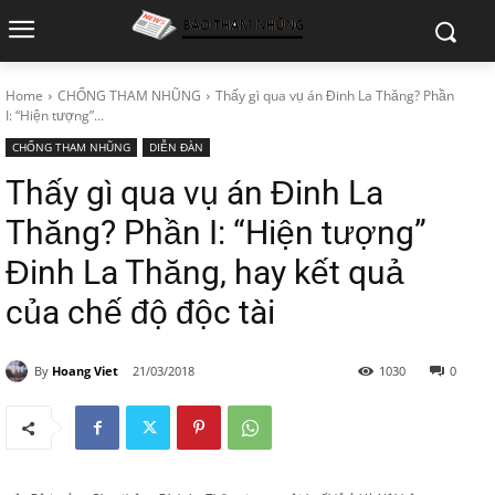
Home
CHỐNG THAM NHŨNG
Thấy gì qua vụ án Đinh La Thăng? Phần
I: “Hiện tượng”...
CHỐNG THAM NHŨNG
DIỄN ĐÀN
Thấy gì qua vụ án Đinh La
Thăng? Phần I: “Hiện tượng”
Đinh La Thăng, hay kết quả
của chế độ độc tài
By
Hoang Viet
21/03/2018
1030
0