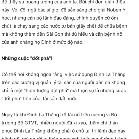
để thấy sự hoang tưởng của anh ta. Bởi chỉ đơn giản điều
này: Với đội ngũ bác sĩ giỏi để sẵn sàng cho giải Noben Y
học, nhưng cán bộ lãnh đạo đảng, chính quyền cứ ốm
chút là chạy sang các nước tư bản giãy chết để chữa bệnh
mà không thèm đến Sài Gòn thì đủ hiểu và căn bệnh nổ
của anh chàng họ Đinh ở mức độ nào.
Những cuộc “đốt phá”!
Có thể nói không ngoa rằng: việc sử dụng Đinh La Thăng
trên các cương vị quản lý tài sản của người dân đã không
chỉ là một “hiện tượng đột phá” mà thực sự là những cuộc
“đốt phá” tiền của, tài sản đất nước.
Ngay từ khi Đinh La Thăng trổ tài nổ trên cương vị Bộ
trưởng Bộ GTVT, nhiều người đã xì xào, thậm chí thán
phục Đinh La Thăng không phải ở chỗ tài trí lãnh đạo hay
bệnh nổ, mà người ta thán phục anh ta ở con đường tránh