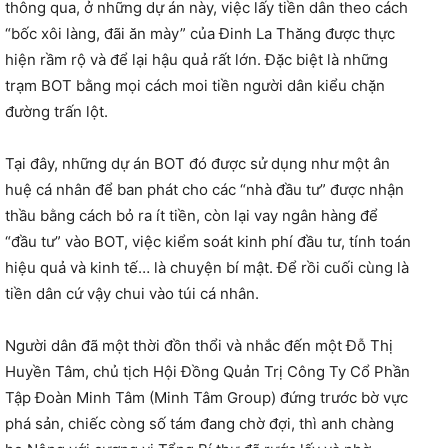
thông qua, ở những dự án này, việc lấy tiền dân theo cách
“bốc xôi làng, đãi ăn mày” của Đinh La Thăng được thực
hiện rầm rộ và để lại hậu quả rất lớn. Đặc biệt là những
trạm BOT bằng mọi cách moi tiền người dân kiểu chặn
đường trấn lột.
Tại đây, những dự án BOT đó được sử dụng như một ân
huệ cá nhân để ban phát cho các “nhà đầu tư” được nhận
thầu bằng cách bỏ ra ít tiền, còn lại vay ngân hàng để
“đầu tư” vào BOT, việc kiểm soát kinh phí đầu tư, tính toán
hiệu quả và kinh tế… là chuyện bí mật. Để rồi cuối cùng là
tiền dân cứ vậy chui vào túi cá nhân.
Người dân đã một thời đồn thổi và nhắc đến một Đỗ Thị
Huyền Tâm, chủ tịch Hội Đồng Quản Trị Công Ty Cổ Phần
Tập Đoàn Minh Tâm (Minh Tâm Group) đứng trước bờ vực
phá sản, chiếc còng số tám đang chờ đợi, thì anh chàng