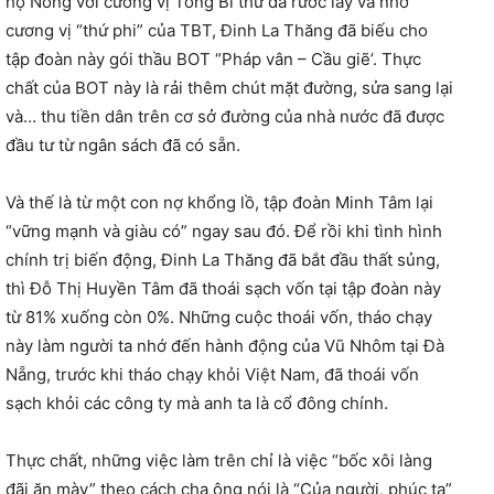
họ Nông với cương vị Tổng Bí thư đã rước lấy và nhờ
cương vị “thứ phi” của TBT, Đinh La Thăng đã biếu cho
tập đoàn này gói thầu BOT “Pháp vân – Cầu giẽ’. Thực
chất của BOT này là rải thêm chút mặt đường, sửa sang lại
và… thu tiền dân trên cơ sở đường của nhà nước đã được
đầu tư từ ngân sách đã có sẵn.
Và thế là từ một con nợ khổng lồ, tập đoàn Minh Tâm lại
“vững mạnh và giàu có” ngay sau đó. Để rồi khi tình hình
chính trị biến động, Đinh La Thăng đã bắt đầu thất sủng,
thì Đỗ Thị Huyền Tâm đã thoái sạch vốn tại tập đoàn này
từ 81% xuống còn 0%. Những cuộc thoái vốn, tháo chạy
này làm người ta nhớ đến hành động của Vũ Nhôm tại Đà
Nẵng, trước khi tháo chạy khỏi Việt Nam, đã thoái vốn
sạch khỏi các công ty mà anh ta là cổ đông chính.
Thực chất, những việc làm trên chỉ là việc “bốc xôi làng
đãi ăn mày” theo cách cha ông nói là “Của người, phúc ta”