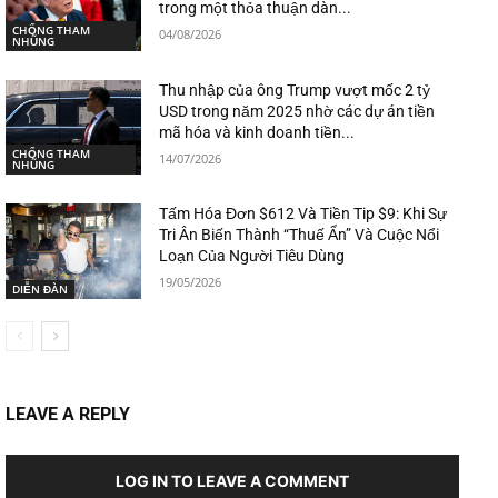
trong một thỏa thuận dàn...
CHỐNG THAM
04/08/2026
NHŨNG
Thu nhập của ông Trump vượt mốc 2 tỷ
USD trong năm 2025 nhờ các dự án tiền
mã hóa và kinh doanh tiền...
CHỐNG THAM
14/07/2026
NHŨNG
Tấm Hóa Đơn $612 Và Tiền Tip $9: Khi Sự
Tri Ân Biến Thành “Thuế Ẩn” Và Cuộc Nổi
Loạn Của Người Tiêu Dùng
19/05/2026
DIỄN ĐÀN
LEAVE A REPLY
LOG IN TO LEAVE A COMMENT