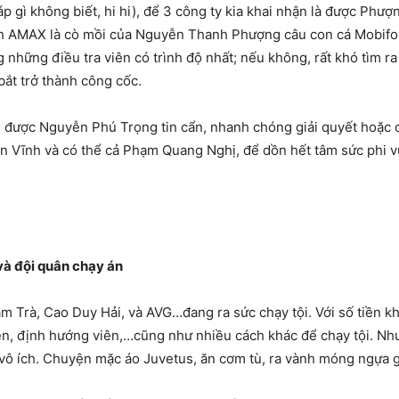
 gì không biết, hi hi), để 3 công ty kia khai nhận là được Phượ
nh AMAX là cò mồi của Nguyễn Thanh Phượng câu con cá Mobifone 
 những điều tra viên có trình độ nhất; nếu không, rất khó tìm 
bắt trở thành công cốc.
 được Nguyễn Phú Trọng tin cẩn, nhanh chóng giải quyết hoặc 
 Vĩnh và có thể cả Phạm Quang Nghị, để dồn hết tâm sức phi vụ
và đội quân chạy án
Trà, Cao Duy Hải, và AVG…đang ra sức chạy tội. Với số tiền kh
viên, định hướng viên,…cũng như nhiều cách khác để chạy tội. 
 vô ích. Chuyện mặc áo Juvetus, ăn cơm tù, ra vành móng ngựa 