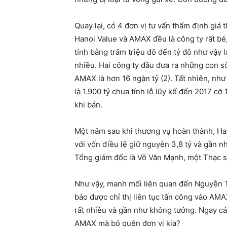
Quay lại, có 4 đơn vị tư vấn thẩm định gi
Hanoi Value và AMAX đều là công ty rất bé, 
tính bằng trăm triệu đô đến tỷ đô như vậy l
nhiều. Hai công ty đầu đưa ra những con số 
AMAX là hơn 16 ngàn tỷ (2). Tất nhiên, như
là 1.900 tỷ chưa tính lỗ lũy kế đến 2017 c
khi bán.
Một năm sau khi thương vụ hoàn thành, Ha
với vốn điều lệ giữ nguyên 3,8 tỷ và gần nh
Tổng giám đốc là Võ Văn Mạnh, một Thạc sỹ 
Như vậy, manh mối liên quan đến Nguyễn T
báo được chỉ thị liên tục tấn công vào AMAX
rất nhiều và gần như không tưởng. Ngay cả 
AMAX mà bỏ quên đơn vị kia?