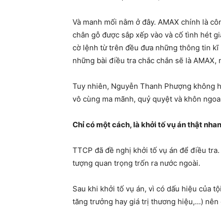
Và manh mối nằm ở đây. AMAX chính là công
chân gỗ được sắp xếp vào và cố tình hét g
cờ lệnh từ trên đều đưa những thông tin k
những bài điều tra chắc chắn sẽ là AMAX,
Tuy nhiên, Nguyễn Thanh Phượng không hề 
vô cùng ma mãnh, quỷ quyệt và khôn ngoa
Chỉ có một cách, là khởi tố vụ án thật nha
TTCP đã đề nghị khởi tố vụ án để điều tra
tượng quan trọng trốn ra nước ngoài.
Sau khi khởi tố vụ án, vì có dấu hiệu của t
tăng trưởng hay giá trị thương hiệu,…) nên c