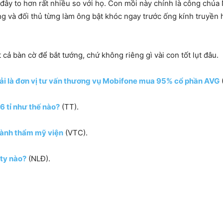
y to hơn rất nhiều so với họ. Con mồi này chính là công chúa
ng và đối thủ từng làm ông bật khóc ngay trước ống kính truyền 
t cả bàn cờ để bắt tướng, chứ không riêng gì vài con tốt lụt đâu.
i là đơn vị tư vấn thương vụ Mobifone mua 95% cổ phần AVG
 tỉ như thế nào?
(TT).
hành thẩm mỹ viện
(VTC).
ty nào?
(NLĐ).