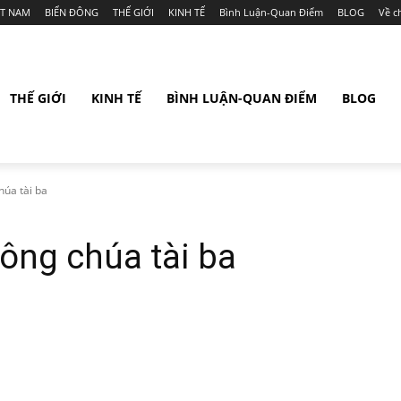
ỆT NAM
BIỂN ĐÔNG
THẾ GIỚI
KINH TẾ
Bình Luận-Quan Điểm
BLOG
Về c
THẾ GIỚI
KINH TẾ
BÌNH LUẬN-QUAN ĐIỂM
BLOG
úa tài ba
ông chúa tài ba