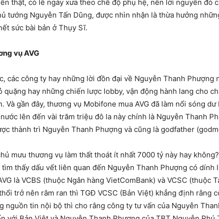
n thật, có lẽ ngày xưa theo chế độ phụ hệ, nên lời nguyền đó chỉ
 tướng Nguyễn Tấn Dũng, được nhìn nhận là thừa hưởng những t
ết sức bài bản ở Thụy Sĩ.
ơng vụ AVG
bạc, các công ty hay những lời đồn đại về Nguyễn Thanh Phượng n
quặng hay những chiến lược lobby, vận động hành lang cho cha
nh. Và gần đây, thương vụ Mobifone mua AVG đã làm nổi sóng dư 
 nước lên đến vài trăm triệu đô la này chính là Nguyễn Thanh
 được thành trì Nguyễn Thanh Phượng và cũng là godfather (godm
ủ mưu thương vụ làm thất thoát ít nhất 7000 tỷ này hay không? V
c tìm thấy dấu vết liên quan đến Nguyễn Thanh Phượng có dính l
á AVG là VCBS (thuộc Ngân hàng VietComBank) và VCSC (thuộc 
 thổi trở nên râm ran thì TGĐ VCSC (Bản Việt) khẳng định rằng c
g nguồn tin nội bộ thì cho rằng công ty tư vấn của Nguyễn Tha
đến với Bản Việt và Nguyễn Thanh Phượng của TBT Nguyễn Phú T