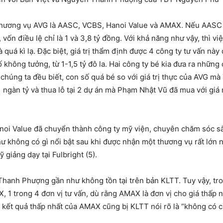
á thương vụ AVG là AASC, VCBS, Hanoi Value và AMAX. Nếu AASC 
vốn điều lệ chỉ là 1 và 3,8 tỷ đồng. Với khả năng như vậy, thì v
à quá kì lạ. Đặc biệt, giá trị thẩm định được 4 công ty tư vấn n
không tưởng, từ 1-1,5 tỷ đô la. Hai công ty bé kia đưa ra những 
 chúng ta đều biết, con số quá bé so với giá trị thực của AVG m
ỡ 1 ngàn tỷ và thua lỗ tại 2 dự án mà Phạm Nhật Vũ đã mua với gi
noi Value đã chuyển thành công ty mỹ viện, chuyên chăm sóc sắ
ư không có gì nổi bật sau khi được nhận một thương vụ rất lớn nh
giảng dạy tại Fulbright (5).
hanh Phượng gần như không tồn tại trên bản KLTT. Tuy vậy, tr
, 1 trong 4 đơn vị tư vấn, dù rằng AMAX là đơn vị cho giá thấp n
kết quả thấp nhất của AMAX cũng bị KLTT nói rõ là “không có cơ