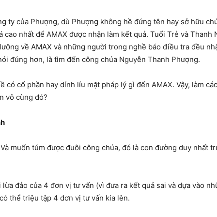
 ty của Phượng, dù Phượng không hề đứng tên hay sở hữu chút c
iá cao nhất để AMAX được nhận làm kết quả. Tuổi Trẻ và Thanh 
ĩ lưỡng về AMAX và những người trong nghề báo điều tra đều nhậ
 nói đúng hơn, là tìm đến công chúa Nguyễn Thanh Phượng.
có cổ phần hay dính líu mặt pháp lý gì đến AMAX. Vậy, làm cá
n vô cùng đó?
nh
. Và muốn túm được đuôi công chúa, đó là con đường duy nhất tr
ội lừa đảo của 4 đơn vị tư vấn (vì đưa ra kết quả sai và dựa vào
ó thể triệu tập 4 đơn vị tư vấn kia lên.