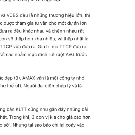
và VCBS đều là những thương hiệu lớn, thì
iệc được tham gia tư vấn cho một dự án lớn
ày đưa ra đều khác nhau và chênh nhau rất
con số thấp hơn khá nhiều, và thấp nhất là
à TTCP vừa đưa ra. Giá trị mà TTCP đưa ra
á rất cao nhằm mục đích rút ruột AVG trước
c đẹp (3). AMAX vẫn là một công ty nhỏ
ư thế (4). Người đại diện pháp lý và là
ong bản KLTT cũng như gần đây những bài
hất. Trong khi, 3 đơn vị kia cho giá cao hơn
 sở”. Nhưng tại sao báo chí lại xoáy vào