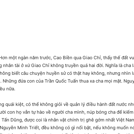
ơn một ngàn năm trước, Cao Biền qua Giao Chỉ, thấy thế đất vư
g nhân tài ở xứ Giao Chỉ không truyền quá hai đời. Nghĩa là cha là
Không biết câu chuyện huyền sử có thật hay không, nhưng nhìn lạ
i. Những đứa con của Trần Quốc Tuấn thua xa cha mọi mặt. Nguy
iều nữa.
g quái kiệt, có thể không giỏi về quản lý điều hành đất nước n
ười con họ vẫn tự hào về người cha mình, núp bóng cha để kiếm 
Tấn Dũng, được coi là nhân vật chính trị ghê gớm nhất Việt Nam 
uyễn Minh Triết, đều không có gì nổi bật, nếu không muốn nói 