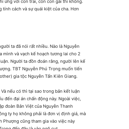
 ứng với con trai, còn con gái thì không.
ính cách và sự quái kiệt của cha. Hơn
gười ta đã nói rất nhiều. Nào là Nguyễn
 mình và vạch kế hoạch tương lai cho 2
luận. Người ta đồn đoán rằng, người lên kế
 Phượng. TBT Nguyễn Phú Trọng muốn tiến
other) gia tộc Nguyễn Tấn Kiên Giang.
à nếu có thì tại sao trong bản kết luận
íu đến đại án chấn động này. Ngoài việc,
Tập đoàn Bản Việt của Nguyễn Thanh
ông ty họ không phải là đơn vị định giá, mà
nh Phượng cũng tham gia vào việc này
rọng đến đây là vào ngõ cụt.