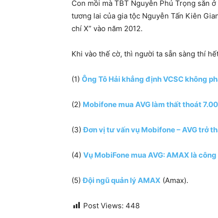
Con mồi mà TBT Nguyễn Phú Trọng săn ở đâ
tương lai của gia tộc Nguyễn Tấn Kiên Gia
chí X” vào năm 2012.
Khi vào thế cờ, thì người ta sẵn sàng thí hế
(1)
Ông Tô Hải khẳng định VCSC không phả
(2)
Mobifone mua AVG làm thất thoát 7.006
(3)
Đơn vị tư vấn vụ Mobifone – AVG trở t
(4)
Vụ MobiFone mua AVG: AMAX là công 
(5)
Đội ngũ quản lý AMAX
(Amax).
Post Views:
448