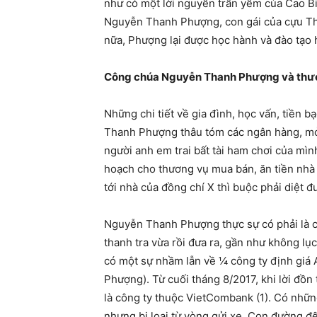
như có một lời nguyền trấn yểm của Cao Biề
Nguyễn Thanh Phượng, con gái của cựu Thủ
nữa, Phượng lại được học hành và đào tạo h
Công chúa Nguyễn Thanh Phượng và thư
Những chi tiết về gia đình, học vấn, tiền 
Thanh Phượng thâu tóm các ngân hàng, mỏ 
người anh em trai bất tài ham chơi của mì
hoạch cho thương vụ mua bán, ăn tiền nhà
tới nhà của đồng chí X thì buộc phải diệt
Nguyễn Thanh Phượng thực sự có phải là ch
thanh tra vừa rồi đưa ra, gần như không lụ
có một sự nhầm lẫn về ¼ công ty định gi
Phượng). Từ cuối tháng 8/2017, khi lời đồn
là công ty thuộc VietCombank (1). Có nhữn
nhưng bị loại từ vòng gửi xe. Con đường 