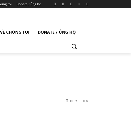
húng tôi
Donate / ủng hộ
VỀ CHÚNG TÔI
DONATE / ỦNG HỘ
1619
0