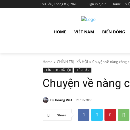
Thứ Sáu, Tháng 8 7, 2026
Sign in / Join
Home
VI
HOME
VIỆT NAM
BIỂN ĐÔNG
Home
CHÍNH TRỊ - XÃ HỘI
Chuyện về nàng công ch
CHÍNH TRỊ - XÃ HỘI
DIỄN ĐÀN
Chuyện về nàng c
By
Hoang Viet
21/03/2018
Share